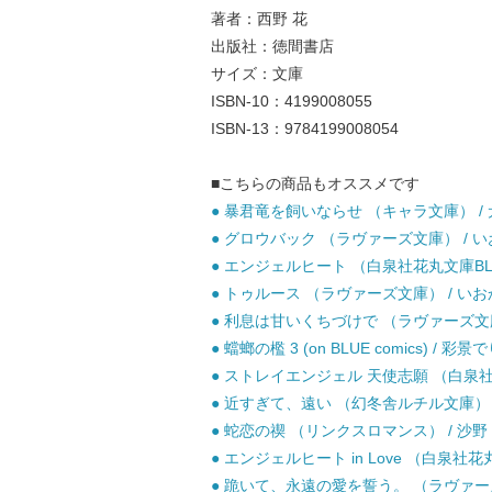
著者：西野 花
出版社：徳間書店
サイズ：文庫
ISBN-10：4199008055
ISBN-13：9784199008054
■こちらの商品もオススメです
● 暴君竜を飼いならせ （キャラ文庫） / 犬
● グロウバック （ラヴァーズ文庫） / いお
● エンジェルヒート （白泉社花丸文庫BLACK
● トゥルース （ラヴァーズ文庫） / いおか
● 利息は甘いくちづけで （ラヴァーズ文庫） 
● 蟷螂の檻 3 (on BLUE comics) / 彩
● ストレイエンジェル 天使志願 （白泉社花丸
● 近すぎて、遠い （幻冬舎ルチル文庫） / 
● 蛇恋の禊 （リンクスロマンス） / 沙野 
● エンジェルヒート in Love （白泉社花丸文
● 跪いて、永遠の愛を誓う。 （ラヴァーズ文庫