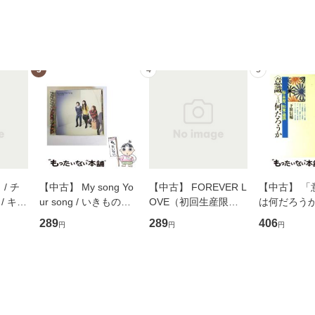
3
4
5
/ チ
【中古】 My song Yo
【中古】 FOREVER L
【中古】 「
/ キュ
ur song / いきものが
OVE（初回生産限定
は何だろうか
D]
かり / [CD]【メール便
盤） / 清水翔太×加藤
歴、知覚の錯
289
289
406
円
円
円
無料】
送料無料】
ミリヤ / [CD]【メール
談社現代新書
便送料無料】
信輔 / 講談社
【メール便