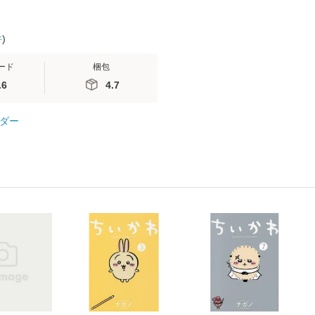
件
)
ード
梱包
.6
4.7
ダー