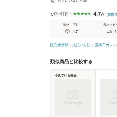
もったいない本舗
4.7
お店の評価：
点
(
830
連絡・応対
配送スピ
4.7
4
販売者情報
支払い方法
営業日カレン
類似商品と比較する
今見ている商品