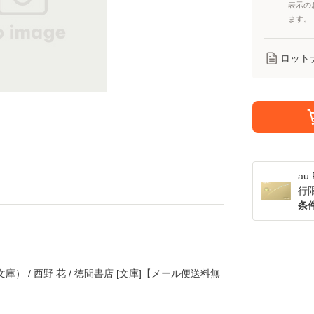
表示の
ます。
ロット
a
行
条
） / 西野 花 / 徳間書店 [文庫]【メール便送料無