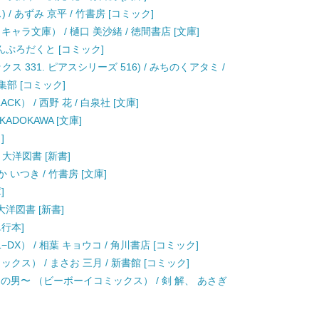
/ あずみ 京平 / 竹書房 [コミック]
ャラ文庫） / 樋口 美沙緒 / 徳間書店 [文庫]
ょんぷろだくと [コミック]
 331. ピアスシリーズ 516) / みちのくアタミ /
部 [コミック]
） / 西野 花 / 白泉社 [文庫]
KADOKAWA [文庫]
]
 / 大洋図書 [新書]
 いつき / 竹書房 [文庫]
]
 大洋図書 [新書]
単行本]
X） / 相葉 キョウコ / 角川書店 [コミック]
ス） / まさお 三月 / 新書館 [コミック]
の男〜 （ビーボーイコミックス） / 剣 解、 あさぎ