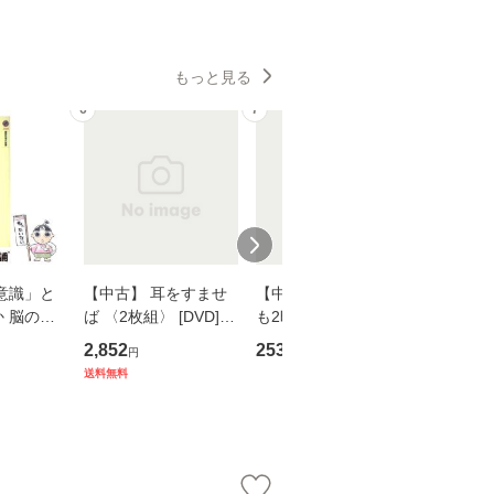
もっと見る
6
7
8
意識」と
【中古】 耳をすませ
【中古】 知識ゼロで
【中古】
 脳の来
ば 〈2枚組〉 [DVD] /
も2時間で決算書が読
プロデュー
誤 （講
ブエナ・ビスタ・ホー
めるようになる！ 会
OX] / バ
2,852
253
2,335
円
円
円
） / 下条
ム・エンターテイメン
計超入門！ / 佐伯 良
【メール
送料無料
 [新書]
ト [DVD]【メール便送
隆 / 高橋書店 [単行本
送料無料】
料無料】
（ソフトカバー）]
【メール便送