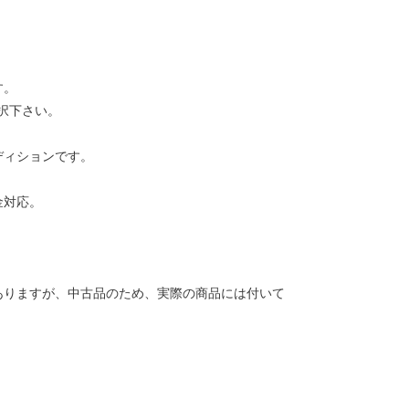
す。
択下さい。
ディションです。
金対応。
ありますが、中古品のため、実際の商品には付いて