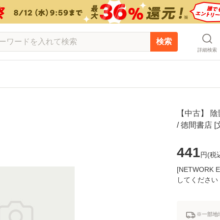
検索
詳細検索
【中古】 陰
/ 徳間書店
441
円(
税
[NETWOR
してください
※一部地