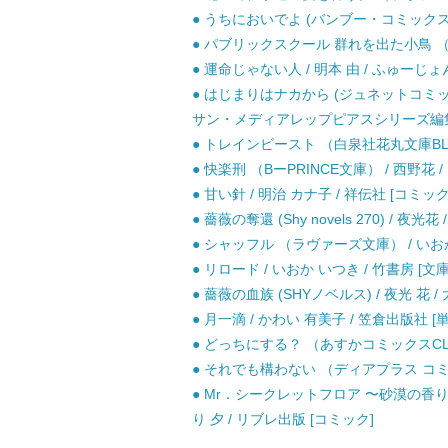
● うちにおいでよ (バンブー・コミックス) 
● パブリックスクール 群れを出た小鳥 （キ
● 運命じゃない人 / 明本 由 / ふゅーじ
● はじまりはナカから (ジュネットコミックス
サン・メディアレップピアスシリーズ編集
● トレインビースト （白泉社花丸文庫BLACK
● 快楽刑 （BーPRINCE文庫） / 西野花 / 
● 甘い針 / 明治 カナ子 / 祥伝社 [コミック
● 薔薇の奪還 (Shy novels 270) / 夜光花
● シャッフル （ラヴァーズ文庫） / いおか
● リロード / いおか いつき / 竹書房 [文庫
● 薔薇の血族 (SHYノベルス) / 夜光 花 /
● 月一滴 / かわい 有美子 / 笠倉出版社 [
● どっちにする？ （あすかコミックスCL−D
● それでも構わない （ディアプラス コミック
● Mr．シークレットフロア 〜砂漠の香り
り 夕 / リブレ出版 [コミック]