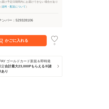
お届け予定日期間内にお届けできない場合があり
（
送料・配送について
）
ナンバー：
529328106
かごに入れる
0
u PAY ゴールドカード新規＆即時発
限定
合計最大23,000Pもらえる※諸
件あり