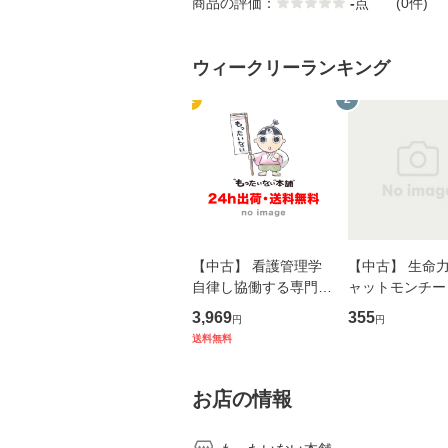
商品の評価：
-
点
(0件)
ウィークリーランキング
1
2
【中古】 看護管理学
【中古】 生命力 
自律し協働する専門職
ャットモンチー 
の看護マネジメントス
ーンレコード [C
3,969
355
円
円
キル 改訂第3版 (看護
【メール便送料
送料無料
学テキストNiCE) / 手
島恵 藤本幸三 / 南江
堂 [単行
お店の情報