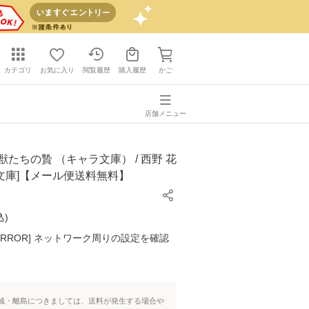
カテゴリ
お気に入り
閲覧履歴
購入履歴
かご
店舗メニュー
獣たちの贄 （キャラ文庫） / 西野 花
 [文庫]【メール便送料無料】
込
)
K ERROR] ネットワーク周りの設定を確認
域・離島につきましては、送料が発生する場合や