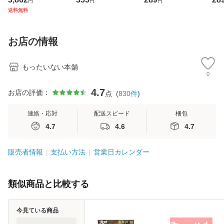
円
円
円
ジメントスキル 改
[CD]【メール便送
【メール便送料無
翔太
送料無料
訂第3版 (看護学テ
料無料】
料】
[C
キストNiCE) / 手島
料
恵 藤本幸三 / 南江
お店の情報
堂 [単行
もったいない本舗
0
4.7
お店の評価：
点
(
830
件
)
連絡・応対
配送スピード
梱包
4.7
4.6
4.7
販売者情報
支払い方法
営業日カレンダー
類似商品と比較する
今見ている商品