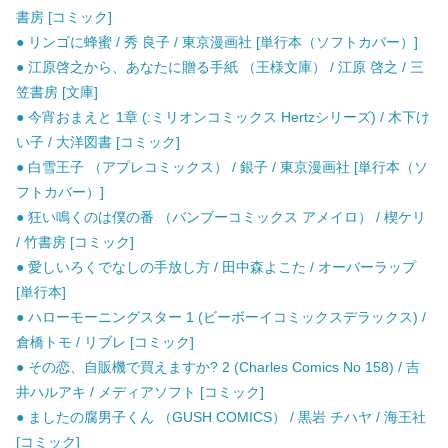
書房 [コミック]
● リンゴに蜂蜜 / 秀 良子 / 東京漫画社 [単行本（ソフトカバー）]
● 江原啓之から、あなたに贈る手紙 （王様文庫） / 江原 啓之 / 三
笠書房 [文庫]
● 今宵おまえと 1章 (:ミリオンコミックス Hertzシリーズ) / 木下け
い子 / 大洋図書 [コミック]
● 白雪王子 （アプレコミックス） / 銀子 / 東京漫画社 [単行本（ソ
フトカバー）]
● 狂い鳴くのは僕の番 （バンブーコミックス アメイロ） / 楔ケリ
/ 竹書房 [コミック]
● 愛しいろくでなしの手放し方 / 田中森よこた / オーバーラップ
[単行本]
● ハローモーニングスター 1 (ビーボーイコミックスデラックス) /
倉橋トモ / リブレ [コミック]
● その恋、自販機で買えますか? 2 (Charles Comics No 158) / 吉
井ハルアキ / メディアソフト [コミック]
● ましたの腐男子くん （GUSH COMICS） / 黒岩 チハヤ / 海王社
[コミック]