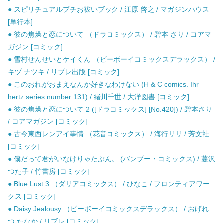
● スピリチュアルプチお祓いブック / 江原 啓之 / マガジンハウス
[単行本]
● 彼の焦燥と恋について （ドラコミックス） / 碧本 さり / コアマ
ガジン [コミック]
● 雪村せんせいとケイくん （ビーボーイコミックスデラックス） /
キヅ ナツキ / リブレ出版 [コミック]
● このおれがおまえなんか好きなわけない (H & C comics. Ihr
hertz series number 131) / 緒川千世 / 大洋図書 [コミック]
● 彼の焦燥と恋について 2 ([ドラコミックス] [No.420]) / 碧本さり
/ コアマガジン [コミック]
● 古今東西レンアイ事情 （花音コミックス） / 海行リリ / 芳文社
[コミック]
● 僕だって君がいなけりゃたぶん。 (バンブー・コミックス) / 蔓沢
つた子 / 竹書房 [コミック]
● Blue Lust 3 （ダリアコミックス） / ひなこ / フロンティアワー
クス [コミック]
● Daisy Jealousy （ビーボーイコミックスデラックス） / おげれ
つ たなか / リブレ [コミック]