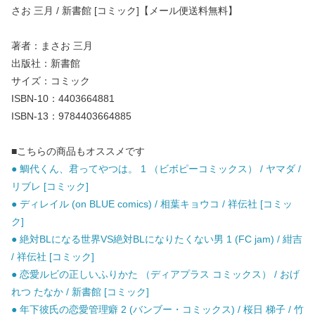
さお 三月 / 新書館 [コミック]【メール便送料無料】
著者：まさお 三月
出版社：新書館
サイズ：コミック
ISBN-10：4403664881
ISBN-13：9784403664885
■こちらの商品もオススメです
● 鯛代くん、君ってやつは。 1 （ビボピーコミックス） / ヤマダ /
リブレ [コミック]
● ディレイル (on BLUE comics) / 相葉キョウコ / 祥伝社 [コミッ
ク]
● 絶対BLになる世界VS絶対BLになりたくない男 1 (FC jam) / 紺吉
/ 祥伝社 [コミック]
● 恋愛ルビの正しいふりかた （ディアプラス コミックス） / おげ
れつ たなか / 新書館 [コミック]
● 年下彼氏の恋愛管理癖 2 (バンブー・コミックス) / 桜日 梯子 / 竹