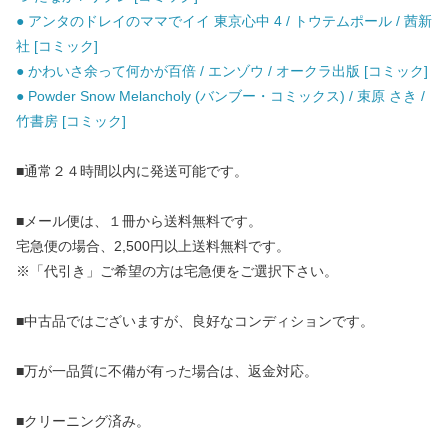
● アンタのドレイのママでイイ 東京心中 4 / トウテムポール / 茜新
社 [コミック]
● かわいさ余って何かが百倍 / エンゾウ / オークラ出版 [コミック]
● Powder Snow Melancholy (バンブー・コミックス) / 束原 さき /
竹書房 [コミック]
■通常２４時間以内に発送可能です。
■メール便は、１冊から送料無料です。
宅急便の場合、2,500円以上送料無料です。
※「代引き」ご希望の方は宅急便をご選択下さい。
■中古品ではございますが、良好なコンディションです。
■万が一品質に不備が有った場合は、返金対応。
■クリーニング済み。