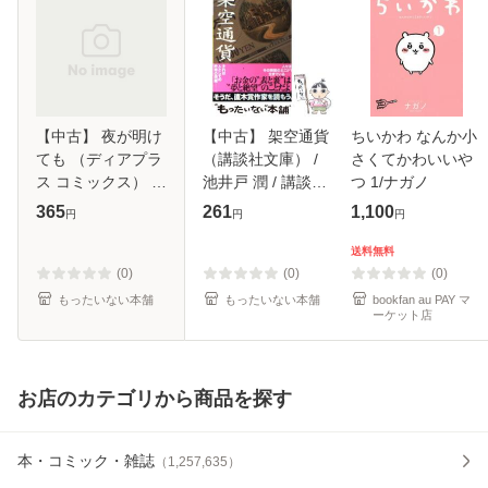
【中古】 夜が明け
【中古】 架空通貨
ちいかわ なんか小
ても （ディアプラ
（講談社文庫） /
さくてかわいいや
ス コミックス） /
池井戸 潤 / 講談社
つ 1/ナガノ
まさお 三月 / 新書
[文庫]【メール便送
365
261
1,100
円
円
円
館 [コミック]【メ
料無料】
ール便送料無料】
送料無料
(0)
(0)
(0)
もったいない本舗
もったいない本舗
bookfan au PAY マ
ーケット店
お店のカテゴリから商品を探す
本・コミック・雑誌
（
1,257,635
）