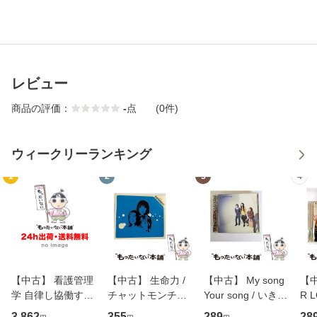
レビュー
商品の評価：
-
点
(0件)
ウィークリーランキング
1
2
3
4
【中古】 看護管理
【中古】 生命力 /
【中古】 My song
【中
学 自律し協働する
チャットモンチー /
Your song / いきも
R 
専門職の看護マネ
キューンレコード
のがかり / [CD]
産限
3,862
355
289
28