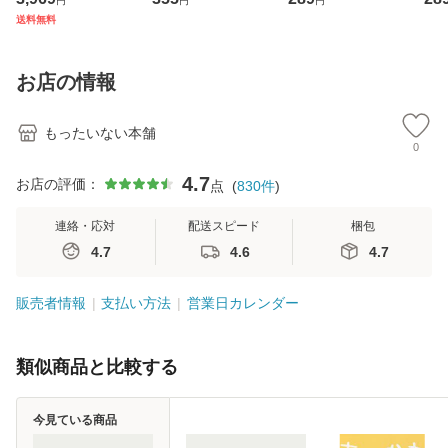
円
円
円
ジメントスキル 改
[CD]【メール便送
【メール便送料無
翔太
送料無料
訂第3版 (看護学テ
料無料】
料】
[C
キストNiCE) / 手島
料
恵 藤本幸三 / 南江
お店の情報
堂 [単行
もったいない本舗
0
4.7
お店の評価：
点
(
830
件
)
連絡・応対
配送スピード
梱包
4.7
4.6
4.7
販売者情報
支払い方法
営業日カレンダー
類似商品と比較する
今見ている商品