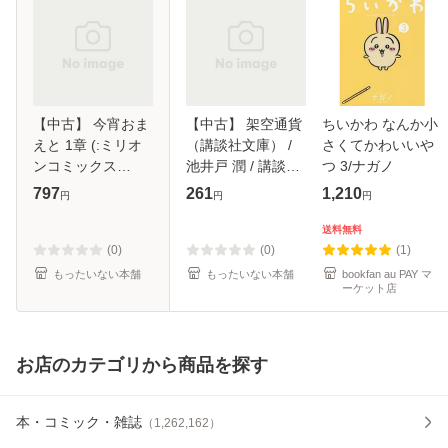
【中古】 今宵おま
【中古】 架空通貨
ちいかわ なんか小
えと 1章 (:ミリオ
（講談社文庫） /
さくてかわいいや
ンコミックス
池井戸 潤 / 講談社
つ 3/ナガノ
Hertzシリーズ) /
[文庫]【メール便送
797
261
1,210
円
円
円
木下けい子 / 大洋
料無料】
図書 [コミック]
送料無料
【メール便送料無
(0)
(0)
(1)
料】
もったいない本舗
もったいない本舗
bookfan au PAY マ
ーケット店
お店のカテゴリから商品を探す
本・コミック・雑誌
（
1,262,162
）