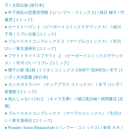
子 / 太田出版 [単行本]
● 年下彼氏の恋愛管理癖 2 (バンブー・コミックス) / 桜日 梯子 / 竹
書房 [コミック]
● カーストヘヴン 1 （ビーボーイコミックスデラックス） / 緒川
千世 / リブレ出版 [コミック]
● ブルースカイコンプレックス 2 （マーブルコミックス） / 市川
けい / 東京漫画社 [コミック]
● ブライトライトスプラウト 上 （ビーボーイコミックスデラック
ス） / 市川 けい / リブレ [コミック]
● 幾千の夜 第1夜 (ミリオンコミックス CRAFT SERIES) / 木下 け
い子 / 大洋図書 [単行本]
● カンチガイラバー （ディアプラス コミックス） / 木下 けい子 /
新書館 [コミック]
● 他人じゃないけれど （キャラ文庫） / 樋口美沙緒 / 徳間書店 [文
庫]
● ブルースカイコンプレックス （マーブルコミックス） / 市川け
い / 東京漫画社 [コミック]
● Powder Snow Melancholy (バンブー・コミックス) / 束原 さき /