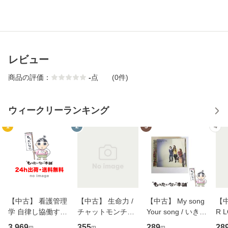
レビュー
商品の評価：
-
点
(0件)
ウィークリーランキング
1
2
3
4
【中古】 看護管理
【中古】 生命力 /
【中古】 My song
【中
学 自律し協働する
チャットモンチー /
Your song / いきも
R 
専門職の看護マネ
キューンレコード
のがかり / [CD]
産限
3,969
355
289
28