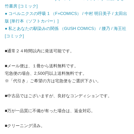
竹書房 [コミック]
● コペルニクスの呼吸 1 （F×COMICS） / 中村 明日美子 / 太田出
版 [単行本（ソフトカバー）]
● 私とあなたの馴染みの関係 （GUSH COMICS） / 腰乃 / 海王社
[コミック]
■通常２４時間以内に発送可能です。
■メール便は、１冊から送料無料です。
宅急便の場合、2,500円以上送料無料です。
※「代引き」ご希望の方は宅急便をご選択下さい。
■中古品ではございますが、良好なコンディションです。
■万が一品質に不備が有った場合は、返金対応。
■クリーニング済み。