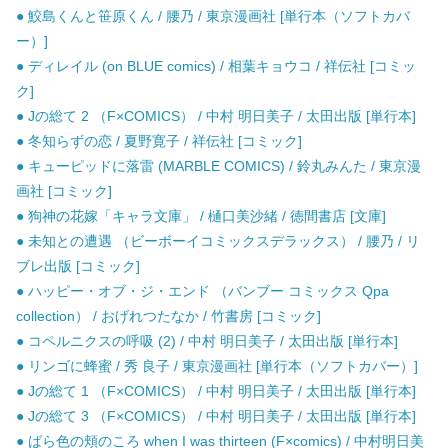
● 鮫島くんと笹原くん / 腰乃 / 東京漫画社 [単行本（ソフトカバ
ー）]
● ディレイル (on BLUE comics) / 相葉キョウコ / 祥伝社 [コミッ
ク]
● Jの総て 2 （F×COMICS） / 中村 明日美子 / 太田出版 [単行本]
● 冬知らずの恋 / 夏野寛子 / 祥伝社 [コミック]
● キューピッドに落雷 (MARBLE COMICS) / 鈴丸みんた / 東京漫
画社 [コミック]
● 狗神の花嫁「キャラ文庫」 / 樋口美沙緒 / 徳間書店 [文庫]
● 未知との遭遇 （ビーボーイコミックスデラックス） / 腰乃 / リ
ブレ出版 [コミック]
● ハッピー・オブ・ジ・エンド （バンブー コミックス Qpa
collection） / おげれつたなか / 竹書房 [コミック]
● コペルニクスの呼吸 (2) / 中村 明日美子 / 太田出版 [単行本]
● リンゴに蜂蜜 / 秀 良子 / 東京漫画社 [単行本（ソフトカバー）]
● Jの総て 1 （F×COMICS） / 中村 明日美子 / 太田出版 [単行本]
● Jの総て 3 （F×COMICS） / 中村 明日美子 / 太田出版 [単行本]
● ばら色の頬のころ when I was thirteen (F×comics) / 中村明日美