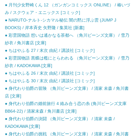
● 月刊少女野崎くん 12 （ガンガンコミックス ONLINE） / 椿いづ
み / スクウェア・エニックス [コミック]
● NARUTO-ナルト-シカマル秘伝 闇の黙に浮ぶ雲 (JUMP J
BOOKS) / 岸本斉史 矢野隆 / 集英社 [新書]
● 彩雲国物語 想いは遙かなる茶都へ （角川ビーンズ文庫） / 雪乃
紗衣 / 角川書店 [文庫]
● ちはやふる 27 / 末次 由紀 / 講談社 [コミック]
● 彩雲国物語 黒蝶は檻にとらわれる （角川ビーンズ文庫） / 雪乃
紗衣 / KADOKAWA [文庫]
● ちはやふる 26 / 末次 由紀 / 講談社 [コミック]
● ちはやふる 30 / 末次 由紀 / 講談社 [コミック]
● 身代わり伯爵の冒険 （角川ビーンズ文庫） / 清家 未森 / 角川書
店 [文庫]
● 身代わり伯爵の婚前旅行 4 絡み合う恋の糸 (角川ビーンズ文庫
BB64-22) / 清家未森 / 角川書店 [文庫]
● 身代わり伯爵の決闘 （角川ビーンズ文庫） / 清家 未森 /
KADOKAWA [文庫]
● 身代わり伯爵の挑戦 （角川ビーンズ文庫） / 清家 未森 / 角川書