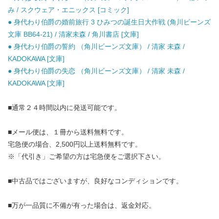
み / スクウェア・エニックス [コミック]
● 身代わり伯爵の婚前旅行 3 ひみつの誕生日大作戦 (角川ビーンズ
文庫 BB64-21) / 清家未森 / 角川書店 [文庫]
● 身代わり伯爵の誓約 （角川ビーンズ文庫） / 清家 未森 /
KADOKAWA [文庫]
● 身代わり伯爵の失恋 （角川ビーンズ文庫） / 清家 未森 /
KADOKAWA [文庫]
■通常２４時間以内に発送可能です。
■メール便は、１冊から送料無料です。
宅急便の場合、2,500円以上送料無料です。
※「代引き」ご希望の方は宅急便をご選択下さい。
■中古品ではございますが、良好なコンディションです。
■万が一品質に不備が有った場合は、返金対応。