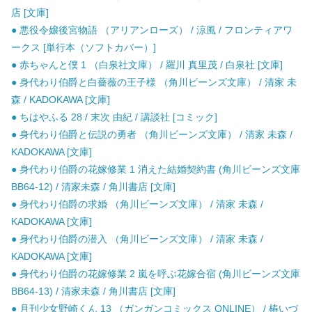
店 [文庫]
● 悪役令嬢後宮物語 （アリアンローズ） / 涼風 / フロンティアワ
ークス [単行本（ソフトカバー）]
● 赤ちゃんと僕 1 （白泉社文庫） / 羅川 真里茂 / 白泉社 [文庫]
● 身代わり伯爵と白薔薇の王子様 （角川ビーンズ文庫） / 清家 未
森 / KADOKAWA [文庫]
● ちはやふる 28 / 末次 由紀 / 講談社 [コミック]
● 身代わり伯爵と伝説の勇者 （角川ビーンズ文庫） / 清家 未森 /
KADOKAWA [文庫]
● 身代わり伯爵の花嫁修業 1 消えた結婚契約書 (角川ビーンズ文庫
BB64-12) / 清家未森 / 角川書店 [文庫]
● 身代わり伯爵の求婚 （角川ビーンズ文庫） / 清家 未森 /
KADOKAWA [文庫]
● 身代わり伯爵の潜入 （角川ビーンズ文庫） / 清家 未森 /
KADOKAWA [文庫]
● 身代わり伯爵の花嫁修業 2 嵐を呼ぶ花嫁合宿 (角川ビーンズ文庫
BB64-13) / 清家未森 / 角川書店 [文庫]
● 月刊少女野崎くん 13 （ガンガンコミックス ONLINE） / 椿いづ