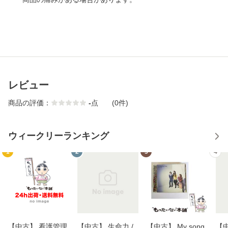
レビュー
商品の評価：
-
点
(0件)
ウィークリーランキング
1
2
3
4
【中古】 看護管理
【中古】 生命力 /
【中古】 My song
【中