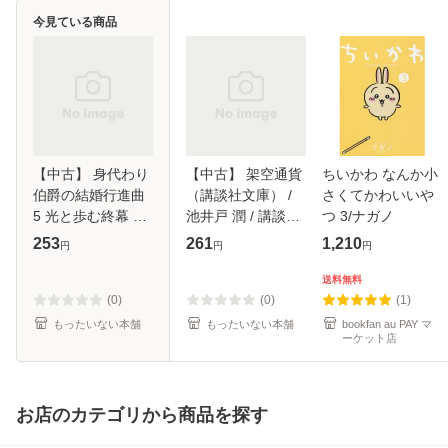
今見ている商品
【中古】 身代わり
【中古】 架空通貨
ちいかわ なんか小
伯爵の結婚行進曲
（講談社文庫） /
さくてかわいいや
5 光と歩む終幕 上
池井戸 潤 / 講談社
つ 3/ナガノ
(角川ビーンズ文庫
[文庫]【メール便送
253
261
1,210
円
円
円
BB64-33) / 清家未
料無料】
森 / KADOKAWA
送料無料
[文庫]【メール便送
(0)
(0)
(1)
料無料】
もったいない本舗
もったいない本舗
bookfan au PAY マ
ーケット店
お店のカテゴリから商品を探す