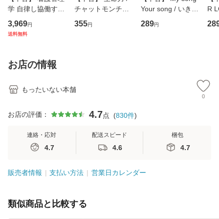
学 自律し協働する
チャットモンチー /
Your song / いきも
R 
専門職の看護マネ
キューンレコード
のがかり / [CD]
産限
3,969
355
289
28
円
円
円
ジメントスキル 改
[CD]【メール便送
【メール便送料無
翔太
送料無料
訂第3版 (看護学テ
料無料】
料】
[C
キストNiCE) / 手島
料
恵 藤本幸三 / 南江
お店の情報
堂 [単行
もったいない本舗
0
4.7
お店の評価：
点
(
830
件
)
連絡・応対
配送スピード
梱包
4.7
4.6
4.7
販売者情報
支払い方法
営業日カレンダー
類似商品と比較する