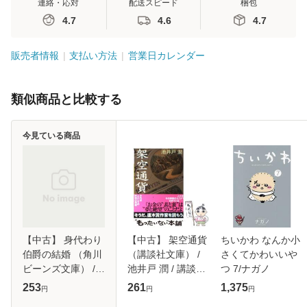
連絡・応対
配送スピード
梱包
4.7
4.6
4.7
販売者情報
支払い方法
営業日カレンダー
類似商品と比較する
今見ている商品
【中古】 身代わり
【中古】 架空通貨
ちいかわ なんか小
伯爵の結婚 （角川
（講談社文庫） /
さくてかわいいや
ビーンズ文庫） /
池井戸 潤 / 講談社
つ 7/ナガノ
清家 未森 / 角川書
[文庫]【メール便送
253
261
1,375
円
円
円
店 [文庫]【メール
料無料】