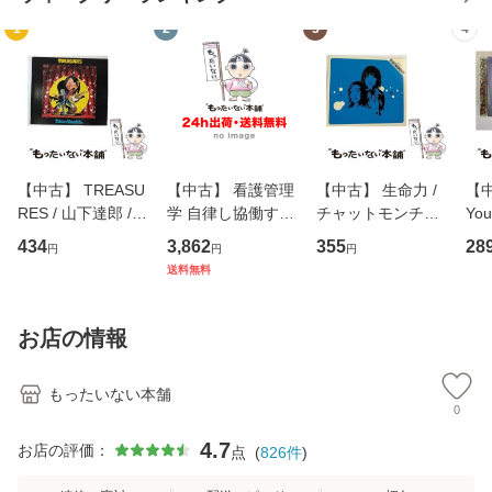
1
2
3
4
【中古】 TREASU
【中古】 看護管理
【中古】 生命力 /
【中
RES / 山下達郎 /
学 自律し協働する
チャットモンチー /
You
イーストウエス
専門職の看護マネ
キューンレコード
のがか
434
3,862
355
28
円
円
円
ト・ジャパン [CD]
ジメントスキル 改
[CD]【メール便送
【
送料無料
【メール便送料無
訂第3版 (看護学テ
料無料】
料
料】
キストNiCE) / 手島
恵 藤本幸三 / 南江
お店の情報
堂 [単行
もったいない本舗
0
4.7
お店の評価：
点
(
826
件
)