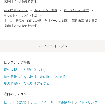
[文庫]【メール便送料無料】
au PAY マーケット
>
もったいない本舗
>
本・コミック・雑誌
>
その他本・コミック・雑誌
>
【中古】 身代わり伯爵の結婚 （角川ビーンズ文庫） / 清家 未森 / 角川書店
[文庫]【メール便送料無料】
ページトップへ
ピックアップ特集
夏の挨拶、まだ間に合います。
旬の美味しさをお届け！夏の瑞々しい果物
夏の必需品！ひんやりアイテム
注目のカテゴリ
ビール・発泡酒
チューハイ
水
お茶飲料
ソフトドリンク