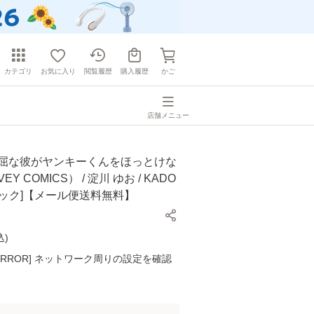
カテゴリ
お気に入り
閲覧履歴
購入履歴
かご
店舗メニュー
偏屈な彼がヤンキーくんをほっとけな
VEY COMICS） / 淀川 ゆお / KADO
コミック]【メール便送料無料】
込
)
K ERROR] ネットワーク周りの設定を確認