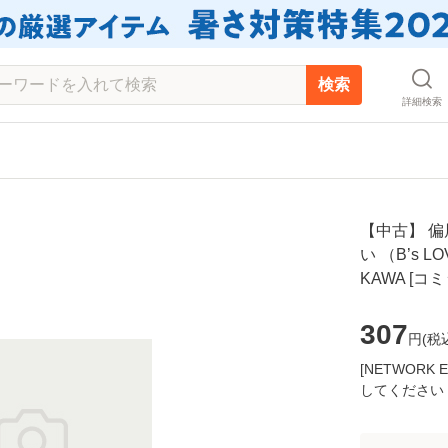
検索
詳細検索
【中古】 
い （B’s LO
KAWA [
307
円(
税
[NETWOR
してください