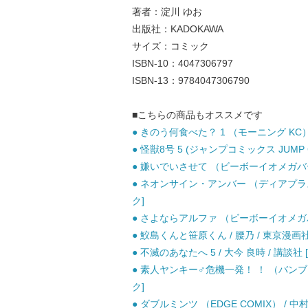
著者：淀川 ゆお
出版社：KADOKAWA
サイズ：コミック
ISBN-10：4047306797
ISBN-13：9784047306790
■こちらの商品もオススメです
● きのう何食べた？ 1 （モーニング KC） 
● 怪獣8号 5 (ジャンプコミックス JUMP C
● 嫌いでいさせて （ビーボーイオメガバース
● ネオンサイン・アンバー （ディアプラス 
ク]
● さよならアルファ （ビーボーイオメガバー
● 鮫島くんと笹原くん / 腰乃 / 東京漫
● 不滅のあなたへ 5 / 大今 良時 / 講談社
● 素人ヤンキー♂危機一発！ ！ （バンブーコ
ク]
● ダブルミンツ （EDGE COMIX） / 中