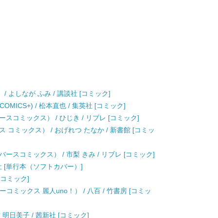
/ よしなが ふみ / 講談社 [コミック]
OMICS+) / 松本直也 / 集英社 [コミック]
コミックス） / ひじき / リブレ [コミック]
コミックス） / おげれつ たなか / 新書館 [コミッ
スコミックス） / 市梨 きみ / リブレ [コミック]
画社 [単行本（ソフトカバー）]
 [コミック]
ミックス 麗人uno！） / 八百 / 竹書房 [コミッ
村 明日美子 / 茜新社 [コミック]