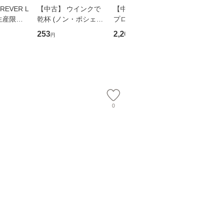
EVER L
【中古】 ウインクで
【中古】 野ブタ。を
【中古】 
生産限定
乾杯 (ノン・ポシェッ
プロデュース [DVD-B
島みゆき / [CD]【
翔太×加藤
ト) / 東野圭吾 / 祥伝
OX] / バップ [DVD]
ル便送料
253
2,266
2,150
円
円
円
社 [文庫]【メール便送
【メール便送料無料】
】
料無料】
0