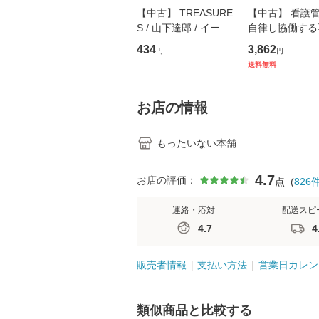
【中古】 TREASURE
【中古】 看護
S / 山下達郎 / イース
自律し協働する
トウエスト・ジャパン
の看護マネジメ
434
3,862
円
円
[CD]【メール便送料無
キル 改訂第3版 
送料無料
料】
学テキストNiCE)
島恵 藤本幸三 /
堂 [単行
お店の情報
もったいない本舗
4.7
お店の評価：
点
(
826
連絡・応対
配送スピ
4.7
4
販売者情報
支払い方法
営業日カレン
類似商品と比較する