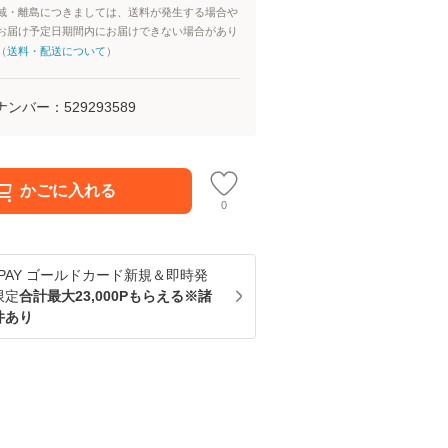
域・離島につきましては、送料が発生する場合や
お届け予定日期間内にお届けできない場合があり
（
送料・配送について
）
ナンバー：
529293589
かごに入れる
0
u PAY ゴールドカード新規＆即時発
限定
合計最大23,000Pもらえる※諸
件あり