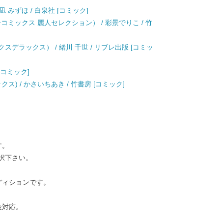
凪 みずほ / 白泉社 [コミック]
コミックス 麗人セレクション） / 彩景でりこ / 竹
スデラックス） / 緒川 千世 / リブレ出版 [コミッ
 [コミック]
) / かさいちあき / 竹書房 [コミック]
す。
択下さい。
ディションです。
金対応。