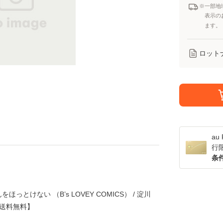
※一部地
表示の
ます。
ロット
a
行
条
とけない （B’s LOVEY COMICS） / 淀川
ル便送料無料】