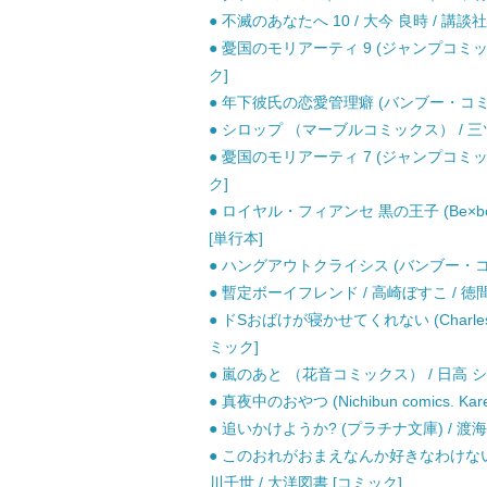
● 不滅のあなたへ 10 / 大今 良時 / 講談社
● 憂国のモリアーティ 9 (ジャンプコミッ
ク]
● 年下彼氏の恋愛管理癖 (バンブー・コミック
● シロップ （マーブルコミックス） / 三
● 憂国のモリアーティ 7 (ジャンプコミッ
ク]
● ロイヤル・フィアンセ 黒の王子 (Be×bo
[単行本]
● ハングアウトクライシス (バンブー・コミッ
● 暫定ボーイフレンド / 高崎ぼすこ / 徳
● ドSおばけが寝かせてくれない (Charles C
ミック]
● 嵐のあと （花音コミックス） / 日高 シ
● 真夜中のおやつ (Nichibun comics. Ka
● 追いかけようか? (プラチナ文庫) / 渡
● このおれがおまえなんか好きなわけない (H & C co
川千世 / 大洋図書 [コミック]