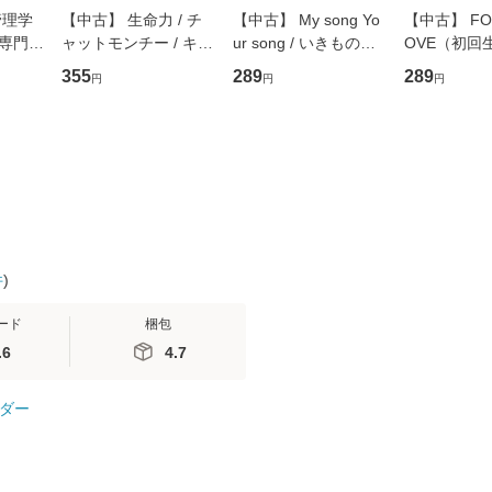
管理学
【中古】 生命力 / チ
【中古】 My song Yo
【中古】 FOR
専門職
ャットモンチー / キュ
ur song / いきものが
OVE（初回
ントス
ーンレコード [CD]
かり / [CD]【メール便
盤） / 清水
355
289
289
円
円
円
(看護
【メール便送料無料】
送料無料】
ミリヤ / [CD]【メール
 / 手
便送料無料
 南江
件
)
ード
梱包
.6
4.7
ダー