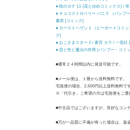
● 暁のヨナ 11 (花とゆめコミックス) / 草
● チョコストロベリー バニラ （バンブー
書房 [コミック]
● カーストヘヴン 1 （ビーボーイコミック
ク]
● おこさまスター 2 / 蒼宮 カラ / 一迅社
● 恋と性と魔法の作用 (バンブー・コミックス
■通常２４時間以内に発送可能です。
■メール便は、１冊から送料無料です。
宅急便の場合、2,500円以上送料無料で
※「代引き」ご希望の方は宅急便をご選
■中古品ではございますが、良好なコン
■万が一品質に不備が有った場合は、返