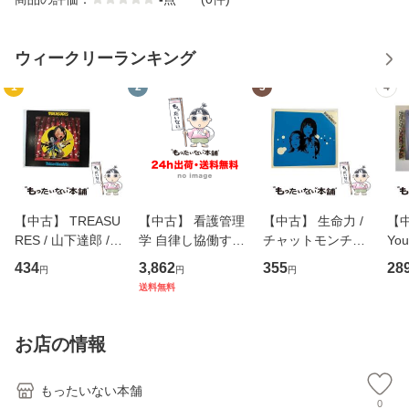
ウィークリーランキング
1
2
3
4
【中古】 TREASU
【中古】 看護管理
【中古】 生命力 /
【中
RES / 山下達郎 /
学 自律し協働する
チャットモンチー /
You
イーストウエス
専門職の看護マネ
キューンレコード
のがか
434
3,862
355
28
円
円
円
ト・ジャパン [CD]
ジメントスキル 改
[CD]【メール便送
【
送料無料
【メール便送料無
訂第3版 (看護学テ
料無料】
料
料】
キストNiCE) / 手島
恵 藤本幸三 / 南江
お店の情報
堂 [単行
もったいない本舗
0