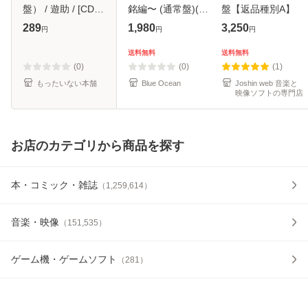
盤） / 遊助 / [CD]
銘編〜 (通常盤)(2
盤【返品種別A】
【メール便送料無
枚組) [DVD]
289
1,980
3,250
円
円
円
料】
送料無料
送料無料
(0)
(0)
(1)
もったいない本舗
Blue Ocean
Joshin web 音楽と
映像ソフトの専門店
お店のカテゴリから商品を探す
本・コミック・雑誌
（
1,259,614
）
音楽・映像
（
151,535
）
ゲーム機・ゲームソフト
（
281
）