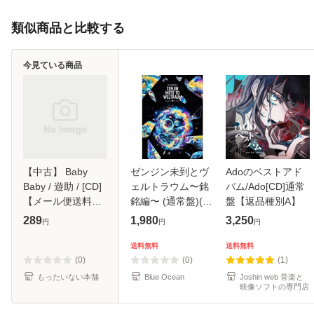
類似商品と比較する
今見ている商品
【中古】 Baby
ゼンジン未到とヴ
Adoのベストアド
Baby / 遊助 / [CD]
ェルトラウム〜銘
バム/Ado[CD]通常
【メール便送料無
銘編〜 (通常盤)(2
盤【返品種別A】
料】
枚組) [DVD]
289
1,980
3,250
円
円
円
送料無料
送料無料
(0)
(0)
(1)
もったいない本舗
Blue Ocean
Joshin web 音楽と
映像ソフトの専門店