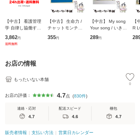
【中古】 看護管理
【中古】 生命力 /
【中古】 My song
【中
学 自律し協働する
チャットモンチー /
Your song / いきも
R 
専門職の看護マネ
キューンレコード
のがかり / [CD]
産限
3,862
355
289
28
円
円
円
ジメントスキル 改
[CD]【メール便送
【メール便送料無
翔太
送料無料
訂第3版 (看護学テ
料無料】
料】
[C
キストNiCE) / 手島
料
恵 藤本幸三 / 南江
お店の情報
堂 [単行
もったいない本舗
0
4.7
お店の評価：
点
(
830
件
)
連絡・応対
配送スピード
梱包
4.7
4.6
4.7
販売者情報
支払い方法
営業日カレンダー