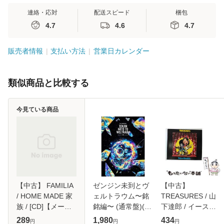
連絡・応対
配送スピード
梱包
4.7
4.6
4.7
販売者情報
支払い方法
営業日カレンダー
類似商品と比較する
今見ている商品
【中古】 FAMILIA
ゼンジン未到とヴ
【中古】
/ HOME MADE 家
ェルトラウム〜銘
TREASURES / 山
族 / [CD]【メール
銘編〜 (通常盤)(2
下達郎 / イースト
便送料無料】
枚組) [DVD]
ウエスト・ジャパ
289
1,980
434
円
円
円