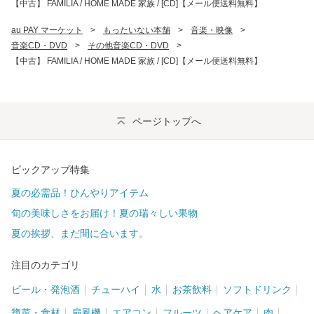
【中古】 FAMILIA / HOME MADE 家族 / [CD]【メール便送料無料】
au PAY マーケット
>
もったいない本舗
>
音楽・映像
>
音楽CD・DVD
>
その他音楽CD・DVD
>
【中古】 FAMILIA / HOME MADE 家族 / [CD]【メール便送料無料】
ページトップへ
ピックアップ特集
夏の必需品！ひんやりアイテム
旬の美味しさをお届け！夏の瑞々しい果物
夏の挨拶、まだ間に合います。
注目のカテゴリ
ビール・発泡酒
チューハイ
水
お茶飲料
ソフトドリンク
惣菜・食材
扇風機
エアコン
フルーツ
ヘアケア
肉