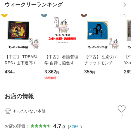
ウィークリーランキング
1
2
3
4
【中古】 TREASU
【中古】 看護管理
【中古】 生命力 /
【中
RES / 山下達郎 /
学 自律し協働する
チャットモンチー /
You
イーストウエス
専門職の看護マネ
キューンレコード
のがか
434
3,862
355
28
円
円
円
ト・ジャパン [CD]
ジメントスキル 改
[CD]【メール便送
【
送料無料
【メール便送料無
訂第3版 (看護学テ
料無料】
料
料】
キストNiCE) / 手島
恵 藤本幸三 / 南江
お店の情報
堂 [単行
もったいない本舗
0
4.7
お店の評価：
点
(
826
件
)