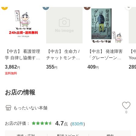
1
2
3
4
【中古】 看護管理
【中古】 生命力 /
【中古】 発達障害
【中
学 自律し協働する
チャットモンチー /
「グレーゾーン」
You
専門職の看護マネ
キューンレコード
その正しい理解と
のがか
3,862
355
409
28
円
円
円
ジメントスキル 改
[CD]【メール便送
克服法 (SB新書 57
【
送料無料
訂第3版 (看護学テ
料無料】
2) / 岡田尊司 / Ｓ
料
キストNiCE) / 手島
Ｂクリエイティブ
恵 藤本幸三 / 南江
[新書]【メール便送
お店の情報
堂 [単行
料無料】
もったいない本舗
0
4.7
お店の評価：
点
(
830
件
)