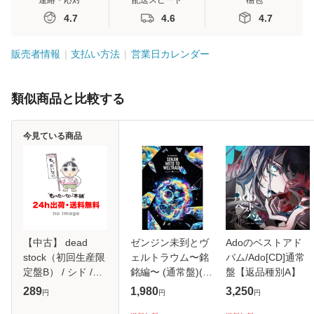
連絡・応対
配送スピード
梱包
4.7
4.6
4.7
販売者情報
支払い方法
営業日カレンダー
類似商品と比較する
今見ている商品
【中古】 dead
ゼンジン未到とヴ
Adoのベストアド
stock（初回生産限
ェルトラウム〜銘
バム/Ado[CD]通常
定盤B） / シド /
銘編〜 (通常盤)(2
盤【返品種別A】
[CD]【メール便送
枚組) [DVD]
289
1,980
3,250
円
円
円
料無料】