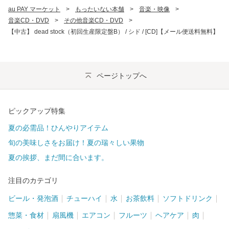
au PAY マーケット
>
もったいない本舗
>
音楽・映像
>
音楽CD・DVD
>
その他音楽CD・DVD
>
【中古】 dead stock（初回生産限定盤B） / シド / [CD]【メール便送料無料】
ページトップへ
ピックアップ特集
夏の必需品！ひんやりアイテム
旬の美味しさをお届け！夏の瑞々しい果物
夏の挨拶、まだ間に合います。
注目のカテゴリ
ビール・発泡酒
チューハイ
水
お茶飲料
ソフトドリンク
惣菜・食材
扇風機
エアコン
フルーツ
ヘアケア
肉