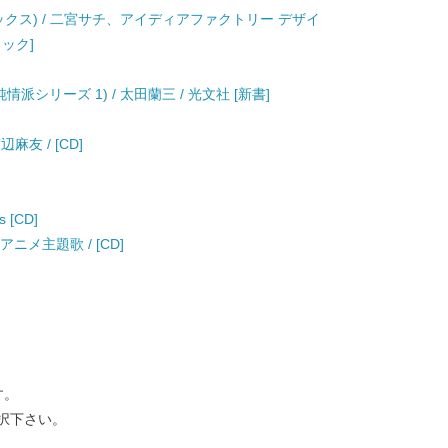
ミックス) / 二宮サチ、アイディアファクトリー デザイ
ック]
派シリーズ 1) / 太田蘭三 / 光文社 [新書]
友 / [CD]
s [CD]
 / アニメ主題歌 / [CD]
す。
択下さい。