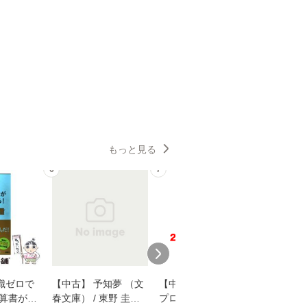
もっと見る
6
7
8
識ゼロで
【中古】 予知夢 （文
【中古】 野ブタ。を
【中古】 
決算書が読
春文庫） / 東野 圭吾 /
プロデュース [DVD-B
島みゆき / [CD]【