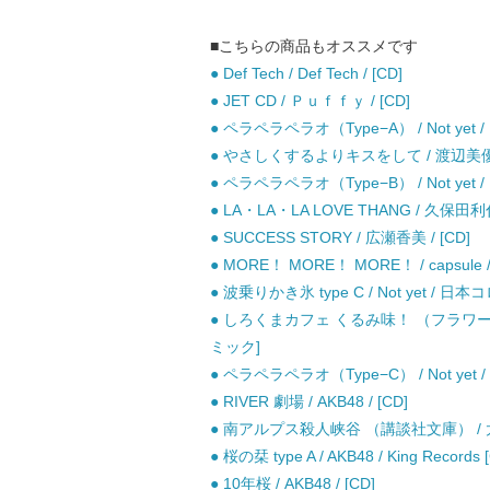
■こちらの商品もオススメです
● Def Tech / Def Tech / [CD]
● JET CD / Ｐｕｆｆｙ / [CD]
● ペラペラペラオ（Type−A） / Not yet / 
● やさしくするよりキスをして / 渡辺美優紀 
● ペラペラペラオ（Type−B） / Not yet / 
● LA・LA・LA LOVE THANG / 久保田利伸 
● SUCCESS STORY / 広瀬香美 / [CD]
● MORE！ MORE！ MORE！ / capsule /
● 波乗りかき氷 type C / Not yet / 日本
● しろくまカフェ くるみ味！ （フラワーコ
ミック]
● ペラペラペラオ（Type−C） / Not yet / 
● RIVER 劇場 / AKB48 / [CD]
● 南アルプス殺人峡谷 （講談社文庫） / 太
● 桜の栞 type A / AKB48 / King Records 
● 10年桜 / AKB48 / [CD]