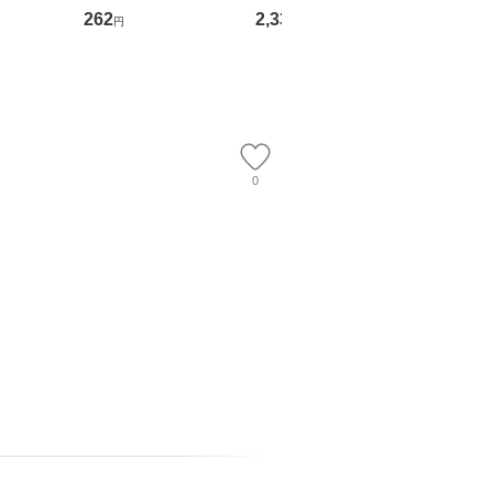
る！ 会
文藝春秋 [文庫]【メー
OX] / バップ [DVD]
ル便送料
262
2,335
2,150
円
円
円
 佐伯 良
ル便送料無料】
【メール便送料無料】
店 [単行本
ー）]
送
0