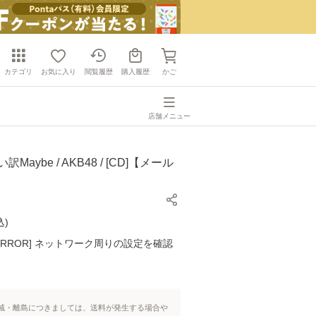
カテゴリ
お気に入り
閲覧履歴
購入履歴
かご
店舗メニュー
Maybe / AKB48 / [CD]【メール
】
込
)
K ERROR] ネットワーク周りの設定を確認
域・離島につきましては、送料が発生する場合や