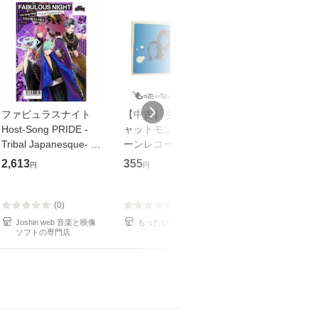
ファビュラスナイト
【中古】 生命力 / チ
【中古】 My so
Host-Song PRIDE -
ャットモンチー / キュ
Your song / 
Tribal Japanesque- ネ
ーンレコード [CD]
がかり / [CD]【メール
オバサラ/皇麗夢(豊永
【メール便送料無料】
便送料無料】
2,613
355
289
円
円
円
利行)[CD]【返品種別
A】
(0)
(0)
(0)
Joshin web 音楽と映像
もったいない本舗
もったいない本
ソフトの専門店