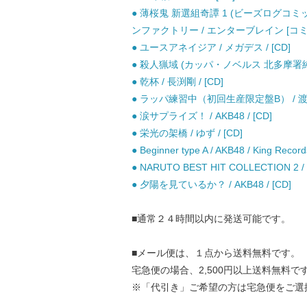
● 薄桜鬼 新選組奇譚 1 (ビーズログコ
ンファクトリー / エンターブレイン [コミ
● ユースアネイジア / メガデス / [CD]
● 殺人猟域 (カッパ・ノベルス 北多摩署純情
● 乾杯 / 長渕剛 / [CD]
● ラッパ練習中（初回生産限定盤B） / 渡辺麻
● 涙サプライズ！ / AKB48 / [CD]
● 栄光の架橋 / ゆず / [CD]
● Beginner type A / AKB48 / King Record
● NARUTO BEST HIT COLLECTION 2
● 夕陽を見ているか？ / AKB48 / [CD]
■通常２４時間以内に発送可能です。
■メール便は、１点から送料無料です。
宅急便の場合、2,500円以上送料無料で
※「代引き」ご希望の方は宅急便をご選