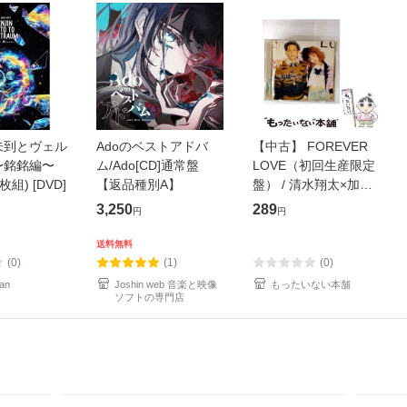
未到とヴェル
Adoのベストアドバ
【中古】 FOREVER
〜銘銘編〜
ム/Ado[CD]通常盤
LOVE（初回生産限定
枚組) [DVD]
【返品種別A】
盤） / 清水翔太×加藤
ミリヤ / [CD]【メール
3,250
289
円
円
便送料無料】
送料無料
(0)
(1)
(0)
an
Joshin web 音楽と映像
もったいない本舗
ソフトの専門店