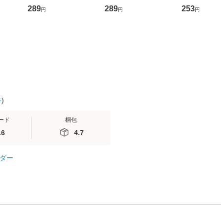
D]
かり / [CD]【メール便
盤） / 清水翔太×加藤
めるようにな
289
289
253
円
円
円
無料】
送料無料】
ミリヤ / [CD]【メール
計超入門！ /
便送料無料】
隆 / 高橋書
（ソフトカバ
【メール便
件
)
ード
梱包
.6
4.7
ダー