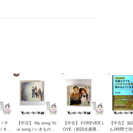
3
4
5
/ チ
【中古】 My song Yo
【中古】 FOREVER L
【中古】 知
/ キュ
ur song / いきものが
OVE（初回生産限定
も2時間で