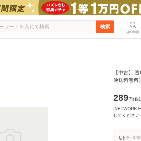
検索
詳細検索
【中古】 言い訳
便送料無料
289
円(
税
[NETWOR
してください
※一部地