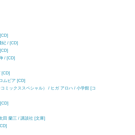
[CD]
/ [CD]
[CD]
/ [CD]
 [CD]
コロムビア [CD]
ミックススペシャル） / ヒガ アロハ / 小学館 [コ
[CD]
田 蘭三 / 講談社 [文庫]
[CD]