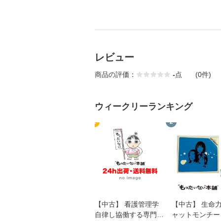
レビュー
商品の評価：
-
点
(0件)
ウィークリーランキング
1
2
【中古】 看護管理学
【中古】 生命力 
自律し協働する専門職
ャットモンチー 