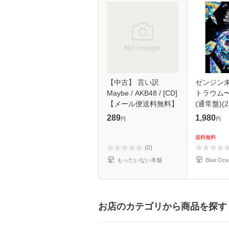
【中古】 言い訳
ゼンジン
Maybe / AKB48 / [CD]
トラウム
【メール便送料無料】
(通常盤)(2
289
1,980
円
円
送料無料
(0)
もったいない本舗
Blue Oce
お店のカテゴリから商品を探す