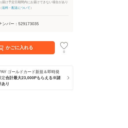
お届け予定日期間内にお届けできない場合があり
（
送料・配送について
）
ナンバー：
529173035
かごに入れる
0
u PAY ゴールドカード新規＆即時発
限定
合計最大23,000Pもらえる※諸
件あり