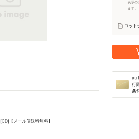
表示の
ます。
ロット
a
行
条
 / [CD]【メール便送料無料】