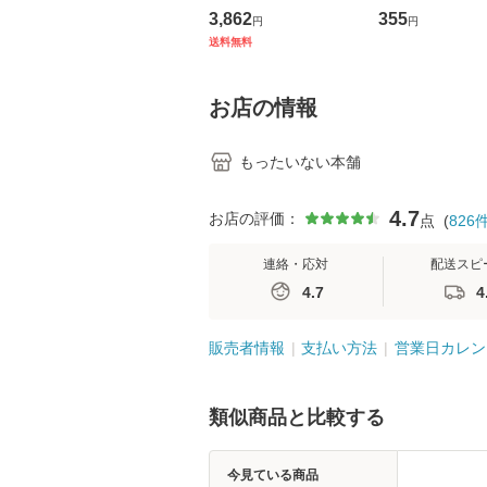
の看護マネジメントス
ーンレコード [C
3,862
355
円
円
キル 改訂第3版 (看護
【メール便送料
送料無料
学テキストNiCE) / 手
島恵 藤本幸三 / 南江
堂 [単行
お店の情報
もったいない本舗
4.7
お店の評価：
点
(
826
連絡・応対
配送スピ
4.7
4
販売者情報
支払い方法
営業日カレン
類似商品と比較する
今見ている商品