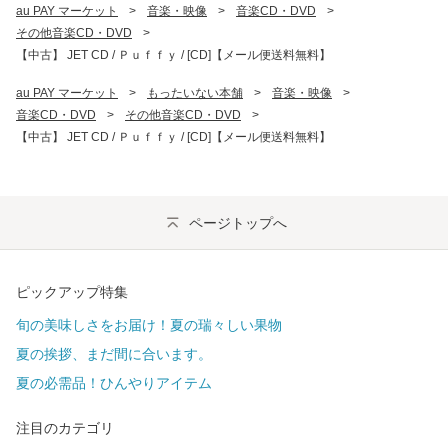
au PAY マーケット
>
音楽・映像
>
音楽CD・DVD
>
その他音楽CD・DVD
>
【中古】 JET CD / Ｐｕｆｆｙ / [CD]【メール便送料無料】
au PAY マーケット
>
もったいない本舗
>
音楽・映像
>
音楽CD・DVD
>
その他音楽CD・DVD
>
【中古】 JET CD / Ｐｕｆｆｙ / [CD]【メール便送料無料】
ページトップへ
ピックアップ特集
旬の美味しさをお届け！夏の瑞々しい果物
夏の挨拶、まだ間に合います。
夏の必需品！ひんやりアイテム
注目のカテゴリ