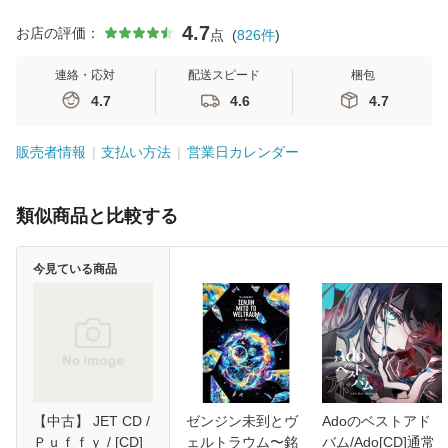
4.7
お店の評価：
点
(
826
件
)
連絡・応対
配送スピード
梱包
4.7
4.6
4.7
販売者情報
支払い方法
営業日カレンダー
類似商品と比較する
今見ている商品
【中古】 JET CD /
ゼンジン未到とヴ
Adoのベストアド
Ｐｕｆｆｙ / [CD]
ェルトラウム〜銘
バム/Ado[CD]通常