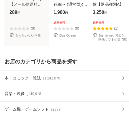
【メール便送料無
銘編〜 (通常盤)(2
盤【返品種別A】
料】
枚組) [DVD]
289
1,980
3,250
円
円
円
送料無料
送料無料
(0)
(0)
(1)
もったいない本舗
Blue Ocean
Joshin web 音楽と
映像ソフトの専門店
お店のカテゴリから商品を探す
本・コミック・雑誌
（
1,241,070
）
音楽・映像
（
149,918
）
ゲーム機・ゲームソフト
（
283
）