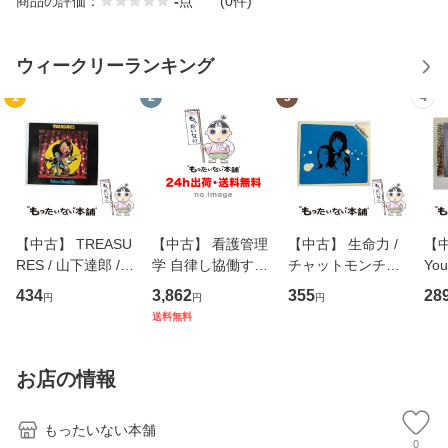
商品の評価：
-
点
(0件)
ウィークリーランキング
1
2
3
4
【中古】 TREASU
【中古】 看護管理
【中古】 生命力 /
【中
RES / 山下達郎 /
学 自律し協働する
チャットモンチー /
You
イーストウエス
専門職の看護マネ
キューンレコード
のがか
434
3,862
355
28
円
円
円
ト・ジャパン [CD]
ジメントスキル 改
[CD]【メール便送
【
送料無料
【メール便送料無
訂第3版 (看護学テ
料無料】
料
料】
キストNiCE) / 手島
恵 藤本幸三 / 南江
お店の情報
堂 [単行
もったいない本舗
0