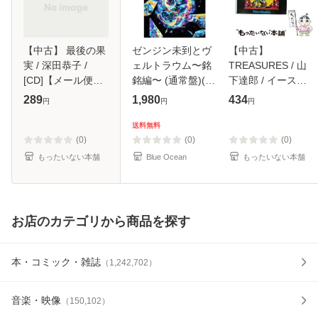
【中古】 最後の果
ゼンジン未到とヴ
【中古】
実 / 深田恭子 /
ェルトラウム〜銘
TREASURES / 山
[CD]【メール便送
銘編〜 (通常盤)(2
下達郎 / イースト
料無料】
枚組) [DVD]
ウエスト・ジャパ
289
1,980
434
円
円
円
ン [CD]【メール便
送料無料】
送料無料
(0)
(0)
(0)
もったいない本舗
Blue Ocean
もったいない本舗
お店のカテゴリから商品を探す
本・コミック・雑誌
（
1,242,702
）
音楽・映像
（
150,102
）