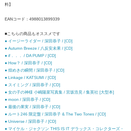
料】
EANコード：4988013899339
■こちらの商品もオススメです
● イージーライダー / 深田恭子 / [CD]
● Autumn Breeze / 八反安未果 / [CD]
● if．．． / DA PUMP / [CD]
● How？ / 深田恭子 / [CD]
● 煌めきの瞬間 / 深田恭子 / [CD]
● Linkage / KATSUMI / [CD]
● スイミング / 深田恭子 / [CD]
● 女の子の神様 小嶋陽菜写真集 / 宮坂浩見 / 集英社 [大型本]
● moon / 深田恭子 / [CD]
● 最後の果実 / 深田恭子 / [CD]
● ルート246 限定盤 / 深田恭子 & The Two Tones / [CD]
● Universe / 深田恭子 / [CD]
● マイケル・ジャクソン THIS IS IT デラックス・コレクターズ・