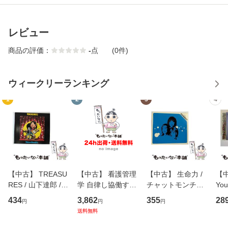
レビュー
商品の評価：
-
点
(0件)
ウィークリーランキング
1
2
3
4
【中古】 TREASU
【中古】 看護管理
【中古】 生命力 /
【中
RES / 山下達郎 /
学 自律し協働する
チャットモンチー /
You
イーストウエス
専門職の看護マネ
キューンレコード
のがか
434
3,862
355
28
円
円
円
ト・ジャパン [CD]
ジメントスキル 改
[CD]【メール便送
【
送料無料
【メール便送料無
訂第3版 (看護学テ
料無料】
料
料】
キストNiCE) / 手島