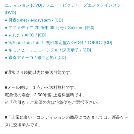
エディション [DVD] / ソニー・ピクチャーズエンタテインメント
[DVD]
● 月夜のnet / ecosystem / [CD]
● アニメディア 2025年 09 月号 / Gakken [雑誌]
● あした / AIKO / [CD]
● 宙船 do！do！do！ 初回限定盤A DVD付 / TOKIO / [CD]
● キミノヒトミニコイシテル / 深田恭子 / [CD]
● 青春アミーゴ / 修二と彰 / [CD]
■通常２４時間以内に発送可能です。
■メール便は、１点から送料無料です。
宅急便の場合、2,500円以上送料無料です。
※「代引き」ご希望の方は宅急便をご選択下さい。
■「非常に良い」コンディションの商品につきましては、新品ケー
スに交換済みです。