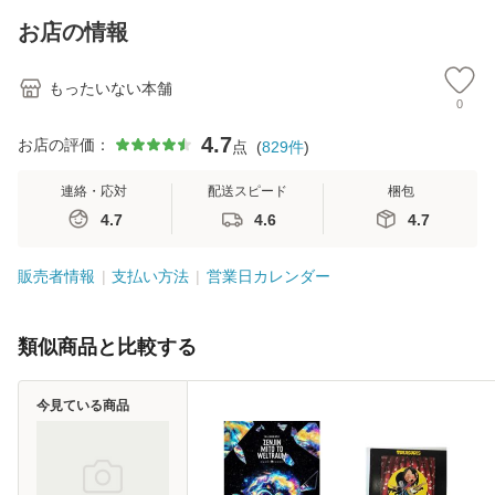
恵 藤本幸三 / 南江
お店の情報
堂 [単行
もったいない本舗
0
4.7
お店の評価：
点
(
829
件
)
連絡・応対
配送スピード
梱包
4.7
4.6
4.7
販売者情報
支払い方法
営業日カレンダー
類似商品と比較する
今見ている商品