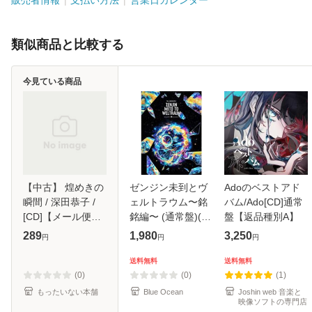
類似商品と比較する
今見ている商品
【中古】 煌めきの
ゼンジン未到とヴ
Adoのベストアド
瞬間 / 深田恭子 /
ェルトラウム〜銘
バム/Ado[CD]通常
[CD]【メール便送
銘編〜 (通常盤)(2
盤【返品種別A】
料無料】
枚組) [DVD]
289
1,980
3,250
円
円
円
送料無料
送料無料
(0)
(0)
(1)
もったいない本舗
Blue Ocean
Joshin web 音楽と
映像ソフトの専門店