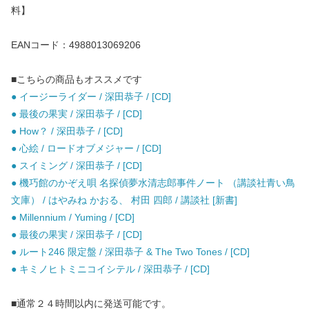
料】
EANコード：4988013069206
■こちらの商品もオススメです
● イージーライダー / 深田恭子 / [CD]
● 最後の果実 / 深田恭子 / [CD]
● How？ / 深田恭子 / [CD]
● 心絵 / ロードオブメジャー / [CD]
● スイミング / 深田恭子 / [CD]
● 機巧館のかぞえ唄 名探偵夢水清志郎事件ノート （講談社青い鳥
文庫） / はやみね かおる、 村田 四郎 / 講談社 [新書]
● Millennium / Yuming / [CD]
● 最後の果実 / 深田恭子 / [CD]
● ルート246 限定盤 / 深田恭子 & The Two Tones / [CD]
● キミノヒトミニコイシテル / 深田恭子 / [CD]
■通常２４時間以内に発送可能です。