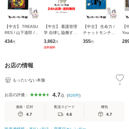
【中古】 TREASU
【中古】 看護管理
【中古】 生命力 /
【中
RES / 山下達郎 /
学 自律し協働する
チャットモンチー /
You
イーストウエス
専門職の看護マネ
キューンレコード
のがか
434
3,862
355
28
円
円
円
ト・ジャパン [CD]
ジメントスキル 改
[CD]【メール便送
【
送料無料
【メール便送料無
訂第3版 (看護学テ
料無料】
料
料】
キストNiCE) / 手島
恵 藤本幸三 / 南江
お店の情報
堂 [単行
もったいない本舗
0
4.7
お店の評価：
点
(
826
件
)
連絡・応対
配送スピード
梱包
4.7
4.6
4.7
販売者情報
支払い方法
営業日カレンダー