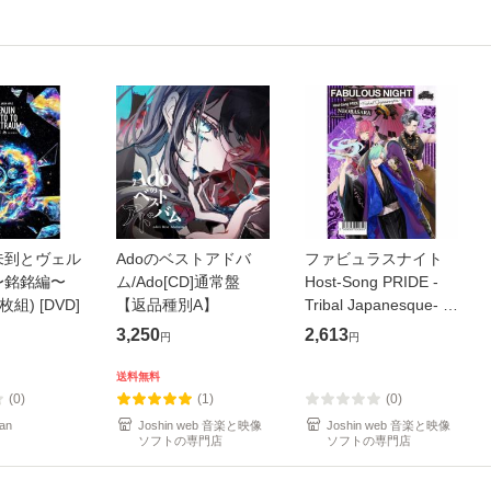
未到とヴェル
Adoのベストアドバ
ファビュラスナイト
〜銘銘編〜
ム/Ado[CD]通常盤
Host-Song PRIDE -
枚組) [DVD]
【返品種別A】
Tribal Japanesque- ネ
オバサラ/皇麗夢(豊永
3,250
2,613
円
円
利行)[CD]【返品種別
A】
送料無料
(0)
(1)
(0)
an
Joshin web 音楽と映像
Joshin web 音楽と映像
ソフトの専門店
ソフトの専門店