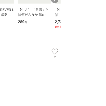
EVER L
【中古】 「意識」と
【中古】 耳をすませ
【中古】
生産限定
は何だろうか 脳の来
ば 〈2枚組〉 [DVD] /
も2時間
翔太×加藤
歴、知覚の錯誤 （講
ブエナ・ビスタ・ホー
めるよう
289
2,735
253
円
円
円
談社現代新書） / 下条
ム・エンターテイメン
計超入門！
送料無料
】
信輔 / 講談社 [新書]
ト [DVD]【メール便送
隆 / 高
【メール便送料無料】
料無料】
（ソフト
【メール
0