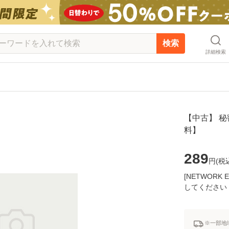
検索
詳細検索
【中古】 秘密
料】
289
円(
税
[NETWOR
してください
※一部地