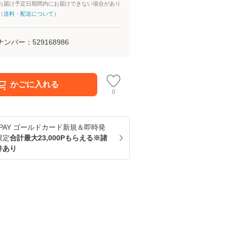
お届け予定日期間内にお届けできない場合があり
（
送料・配送について
）
ナンバー：
529168986
かごに入れる
0
u PAY ゴールドカード新規＆即時発
限定
合計最大23,000Pもらえる※諸
件あり