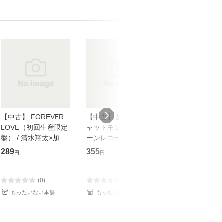
【中古】 FOREVER
【中古】 生命力 / チ
【中古】 My so
LOVE（初回生産限定
ャットモンチー / キュ
Your song / 
盤） / 清水翔太×加藤
ーンレコード [CD]
がかり / [CD]【メール
ミリヤ / [CD]【メール
【メール便送料無料】
便送料無料】
289
355
289
円
円
円
便送料無料】
(0)
(0)
(0)
もったいない本舗
もったいない本舗
もったいない本