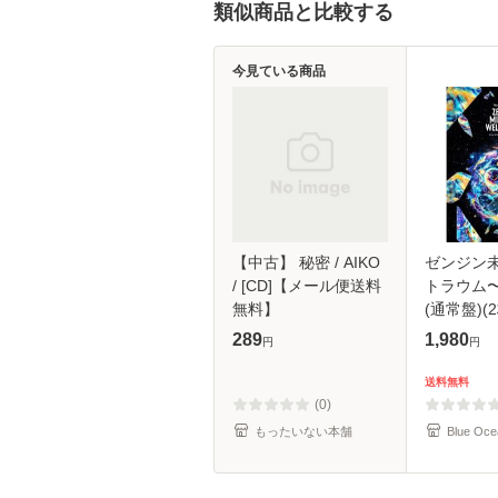
類似商品と比較する
今見ている商品
【中古】 秘密 / AIKO
ゼンジン
/ [CD]【メール便送料
トラウム
無料】
(通常盤)(2
289
1,980
円
円
送料無料
(0)
もったいない本舗
Blue Oce