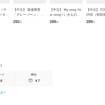
/ チ
【中古】 発達障害
【中古】 My song Yo
【中古】 FOR
/ キュ
「グレーゾーン」 そ
ur song / いきものが
OVE（初回
D]
の正しい理解と克服法
かり / [CD]【メール便
盤） / 清水
292
289
289
円
円
円
無料】
(SB新書 572) / 岡田尊
送料無料】
ミリヤ / [CD]【メール
司 / ＳＢクリエイティ
便送料無料
ブ [新書]【メール便送
料無料】
件
)
ード
梱包
.6
4.7
ダー