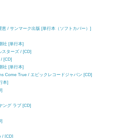
理恵 / サンマーク出版 [単行本（ソフトカバー）]
 新潮社 [単行本]
ターズ / [CD]
/ [CD]
 新潮社 [単行本]
Dreams Come True / エピックレコードジャパン [CD]
単行本]
D]
 ヤング ラブ [CD]
D]
 / [CD]