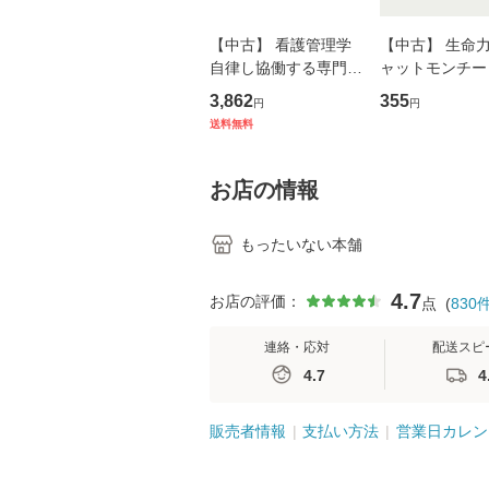
【中古】 看護管理学
【中古】 生命力 
自律し協働する専門職
ャットモンチー 
の看護マネジメントス
ーンレコード [C
3,862
355
円
円
キル 改訂第3版 (看護
【メール便送料
送料無料
学テキストNiCE) / 手
島恵 藤本幸三 / 南江
堂 [単行
お店の情報
もったいない本舗
4.7
お店の評価：
点
(
830
連絡・応対
配送スピ
4.7
4
販売者情報
支払い方法
営業日カレン