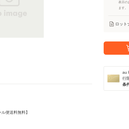
表示の
ます。
ロット
a
行
条
]【メール便送料無料】