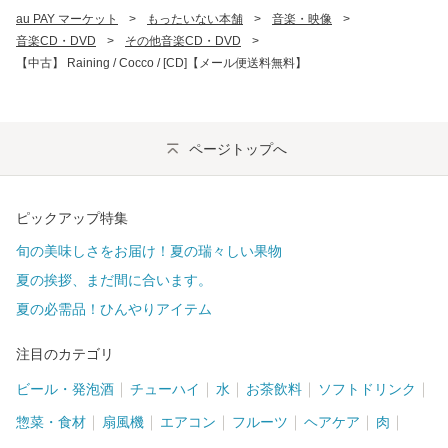
au PAY マーケット
>
もったいない本舗
>
音楽・映像
>
音楽CD・DVD
>
その他音楽CD・DVD
>
【中古】 Raining / Cocco / [CD]【メール便送料無料】
ページトップへ
ピックアップ特集
旬の美味しさをお届け！夏の瑞々しい果物
夏の挨拶、まだ間に合います。
夏の必需品！ひんやりアイテム
注目のカテゴリ
ビール・発泡酒
チューハイ
水
お茶飲料
ソフトドリンク
惣菜・食材
扇風機
エアコン
フルーツ
ヘアケア
肉