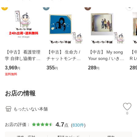
1
2
3
4
【中古】 看護管理
【中古】 生命力 /
【中古】 My song
【中
学 自律し協働する
チャットモンチー /
Your song / いきも
R 
専門職の看護マネ
キューンレコード
のがかり / [CD]
産限
3,969
355
289
28
円
円
円
ジメントスキル 改
[CD]【メール便送
【メール便送料無
翔太
送料無料
訂第3版 (看護学テ
料無料】
料】
[C
キストNiCE) / 手島
料
恵 藤本幸三 / 南江
お店の情報
堂 [単行
もったいない本舗
0
4.7
お店の評価：
点
(
830
件
)