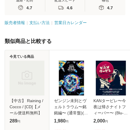
連絡・応対
配送スピード
梱包
4.7
4.6
4.7
販売者情報
支払い方法
営業日カレンダー
類似商品と比較する
今見ている商品
【中古】 Raining /
ゼンジン未到とヴ
KANタービレ〜今
Cocco / [CD]【メ
ェルトラウム〜銘
夜は帰さナイトフ
ール便送料無料】
銘編〜 (通常盤)(2
ィーバー〜 (Blu-
枚組) [DVD]
ray)
289
1,980
2,000
円
円
円