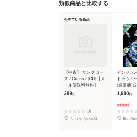
類似商品と比較する
今見ている商品
【中古】 サングロー
ゼンジン
ズ / Cocco / [CD]【メ
トラウム
ール便送料無料】
(通常盤)(2
289
1,980
円
円
送料無料
(0)
もったいない本舗
Blue Oce