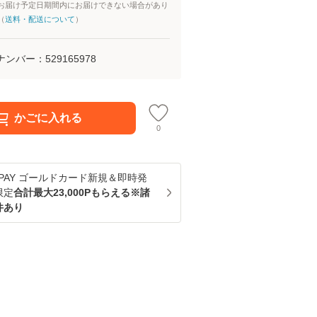
お届け予定日期間内にお届けできない場合があり
（
送料・配送について
）
ナンバー：
529165978
かごに入れる
0
u PAY ゴールドカード新規＆即時発
限定
合計最大23,000Pもらえる※諸
件あり