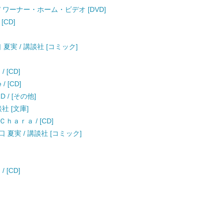
/ ワーナー・ホーム・ビデオ [DVD]
 [CD]
 夏実 / 講談社 [コミック]
 / [CD]
 / [CD]
D / [その他]
社 [文庫]
/ Ｃｈａｒａ / [CD]
口 夏実 / 講談社 [コミック]
 / [CD]