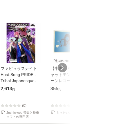
ファビュラスナイト
【中古】 生命力 / チ
【中古】 My so
Host-Song PRIDE -
ャットモンチー / キュ
Your song / 
Tribal Japanesque- ネ
ーンレコード [CD]
がかり / [CD]【メール
オバサラ/皇麗夢(豊永
【メール便送料無料】
便送料無料】
2,613
355
289
円
円
円
利行)[CD]【返品種別
A】
(0)
(0)
(0)
Joshin web 音楽と映像
もったいない本舗
もったいない本
ソフトの専門店