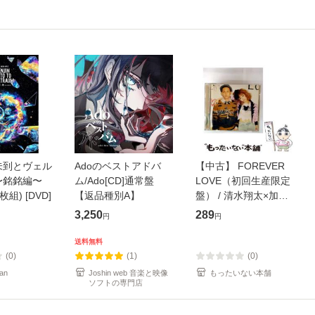
未到とヴェル
Adoのベストアドバ
【中古】 FOREVER
〜銘銘編〜
ム/Ado[CD]通常盤
LOVE（初回生産限定
枚組) [DVD]
【返品種別A】
盤） / 清水翔太×加藤
ミリヤ / [CD]【メール
3,250
289
円
円
便送料無料】
送料無料
(0)
(1)
(0)
an
Joshin web 音楽と映像
もったいない本舗
ソフトの専門店