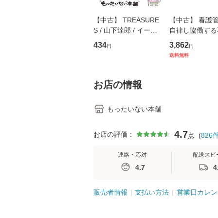
【中古】 TREASURE
【中古】 看護
S / 山下達郎 / イース
自律し協働する
トウエスト・ジャパン
の看護マネジメ
434
3,862
円
円
[CD]【メール便送料無
キル 改訂第3版 
送料無料
料】
学テキストNiCE)
島恵 藤本幸三 /
堂 [単行
お店の情報
もったいない本舗
4.7
お店の評価：
点
(
826
連絡・応対
配送スピ
4.7
4
販売者情報
支払い方法
営業日カレン