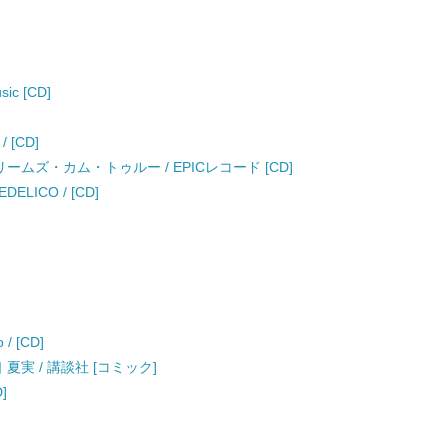
ic [CD]
/ [CD]
/ ドリームズ・カム・トゥルー / EPICレコード [CD]
DELICO / [CD]
 [CD]
 夏実 / 講談社 [コミック]
]