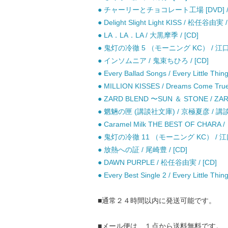
● チャーリーとチョコレート工場 [DVD] 
● Delight Slight Light KISS / 松任谷由実 /
● LA．LA．LA / 大黒摩季 / [CD]
● 鬼灯の冷徹 5 （モーニング KC） / 江口
● インソムニア / 鬼束ちひろ / [CD]
● Every Ballad Songs / Every Little Thing
● MILLION KISSES / Dreams Come True
● ZARD BLEND 〜SUN ＆ STONE / ZAR
● 魍魎の匣 (講談社文庫) / 京極夏彦 / 講談
● Caramel Milk THE BEST OF CHARA 
● 鬼灯の冷徹 11 （モーニング KC） / 江
● 放熱への証 / 尾崎豊 / [CD]
● DAWN PURPLE / 松任谷由実 / [CD]
● Every Best Single 2 / Every Little Thing
■通常２４時間以内に発送可能です。
■メール便は、１点から送料無料です。