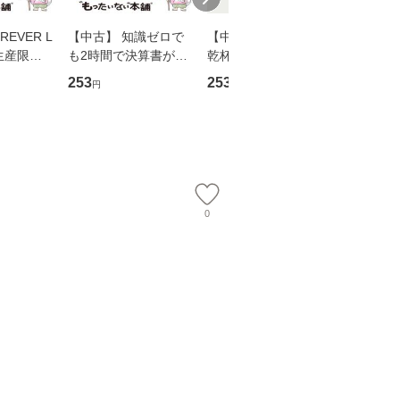
EVER L
【中古】 知識ゼロで
【中古】 ウインクで
【中古】
生産限定
も2時間で決算書が読
乾杯 (ノン・ポシェッ
春文庫） /
翔太×加藤
めるようになる！ 会
ト) / 東野圭吾 / 祥伝
文藝春秋 
253
253
262
円
円
円
計超入門！ / 佐伯 良
社 [文庫]【メール便送
ル便送料
】
隆 / 高橋書店 [単行本
料無料】
（ソフトカバー）]
【メール便送
0