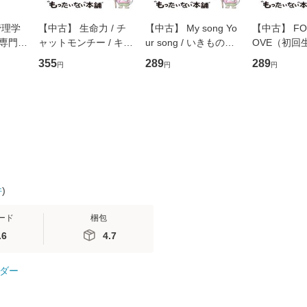
管理学
【中古】 生命力 / チ
【中古】 My song Yo
【中古】 FOR
専門職
ャットモンチー / キュ
ur song / いきものが
OVE（初回
ントス
ーンレコード [CD]
かり / [CD]【メール便
盤） / 清水
355
289
289
円
円
円
(看護
【メール便送料無料】
送料無料】
ミリヤ / [CD]【メール
 / 手
便送料無料
 南江
件
)
ード
梱包
.6
4.7
ダー