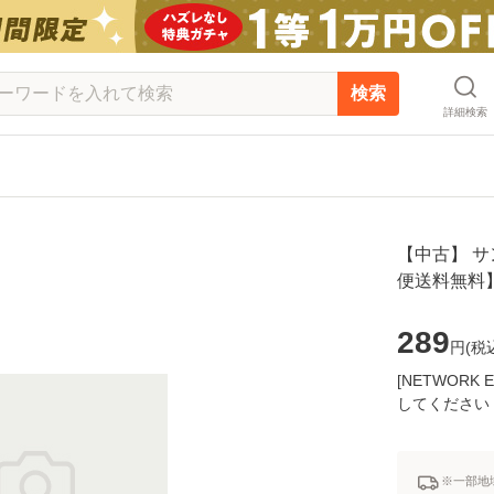
検索
詳細検索
【中古】 サング
便送料無料
289
円(
税
[NETWOR
してください
※一部地