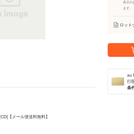
表示の
ます。
ロット
a
行
条
/ [CD]【メール便送料無料】