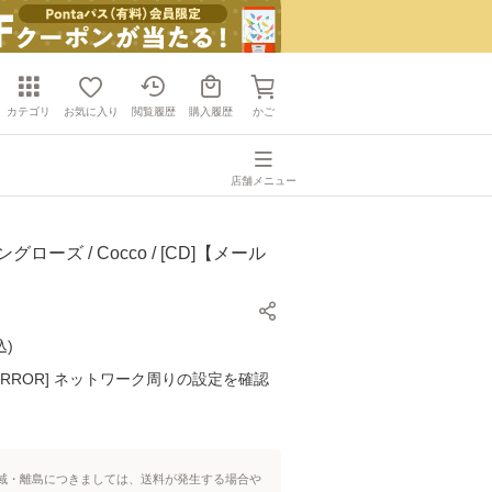
カテゴリ
お気に入り
閲覧履歴
購入履歴
かご
店舗メニュー
ローズ / Cocco / [CD]【メール
】
込
)
K ERROR] ネットワーク周りの設定を確認
域・離島につきましては、送料が発生する場合や