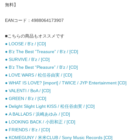
無料】
EANコード：4988064173907
■こちらの商品もオススメです
● LOOSE / B’z / [CD]
● B’z The Best ”Treasure” / B’z / [CD]
● SURVIVE / B’z / [CD]
● B’z The Best “Pleasure” / B’z / [CD]
● LOVE WARS / 松任谷由実 / [CD]
● WHAT IS LOVE? [import] / TWICE / JYP Entertainment [CD]
● VALENTI / BoA / [CD]
● GREEN / B’z / [CD]
● Delight Slight Light KISS / 松任谷由実 / [CD]
● A BALLADS / 浜崎あゆみ / [CD]
● LOOKING BACK / 小田和正 / [CD]
● FRIENDS / B’z / [CD]
● KOMEGUNY / 米米CLUB / Sony Music Records [CD]