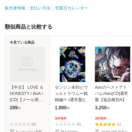
販売者情報
支払い方法
営業日カレンダー
類似商品と比較する
今見ている商品
【中古】 LOVE ＆
ゼンジン未到とヴ
Adoのベストアド
HONESTY / BoA /
ェルトラウム〜銘
バム/Ado[CD]通常
[CD]【メール便送
銘編〜 (通常盤)(2
盤【返品種別A】
料無料】
枚組) [DVD]
289
1,980
3,250
円
円
円
送料無料
送料無料
(0)
(0)
(1)
もったいない本舗
Blue Ocean
Joshin web 音楽と