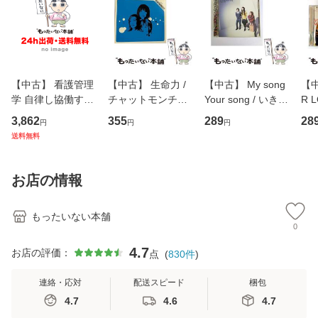
【中古】 看護管理
【中古】 生命力 /
【中古】 My song
【中
学 自律し協働する
チャットモンチー /
Your song / いきも
R 
専門職の看護マネ
キューンレコード
のがかり / [CD]
産限
3,862
355
289
28
円
円
円
ジメントスキル 改
[CD]【メール便送
【メール便送料無
翔太
送料無料
訂第3版 (看護学テ
料無料】
料】
[C
キストNiCE) / 手島
料
恵 藤本幸三 / 南江
お店の情報
堂 [単行
もったいない本舗
0
4.7
お店の評価：
点
(
830
件
)
連絡・応対
配送スピード
梱包
4.7
4.6
4.7