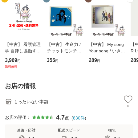
【中古】 看護管理
【中古】 生命力 /
【中古】 My song
【中
学 自律し協働する
チャットモンチー /
Your song / いきも
R 
専門職の看護マネ
キューンレコード
のがかり / [CD]
産限
3,969
355
289
28
円
円
円
ジメントスキル 改
[CD]【メール便送
【メール便送料無
翔太
送料無料
訂第3版 (看護学テ
料無料】
料】
[C
キストNiCE) / 手島
料
恵 藤本幸三 / 南江
お店の情報
堂 [単行
もったいない本舗
0
4.7
お店の評価：
点
(
830
件
)
連絡・応対
配送スピード
梱包