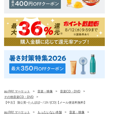
au PAY マーケット
>
音楽・映像
>
音楽CD・DVD
>
その他音楽CD・DVD
>
【中古】 蒲公英−たんぽぽ− / 19 / [CD]【メール便送料無料】
au PAY マーケット
>
もったいない本舗
>
音楽・映像
>