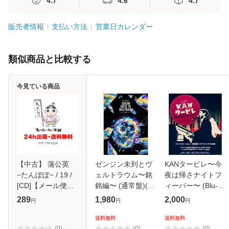
4.7
4.6
4.7
販売者情報
支払い方法
営業日カレンダー
類似商品と比較する
今見ている商品
【中古】 蒲公英
ゼンジン未到とヴ
KANタービレ〜今
−たんぽぽ− / 19 /
ェルトラウム〜銘
夜は帰さナイトフ
[CD]【メール便送
銘編〜 (通常盤)(2
ィーバー〜 (Blu-
料無料】
枚組) [DVD]
ray)
289
1,980
2,000
円
円
円
送料無料
送料無料
(0)
(0)
(0)