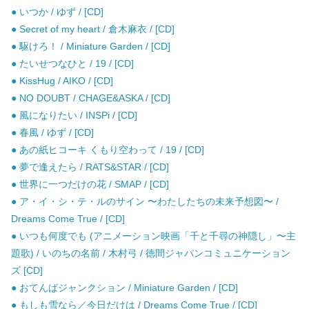
● いつか / ゆず / [CD]
● Secret of my heart / 倉木麻衣 / [CD]
● 駆けろ！ / Miniature Garden / [CD]
● たいせつなひと / 19 / [CD]
● KissHug / AIKO / [CD]
● NO DOUBT / CHAGE&ASKA / [CD]
● 風になりたい / INSPi / [CD]
● 春風 / ゆず / [CD]
● あの紙ヒコーキ くもり空わって / 19 / [CD]
● 夢で逢えたら / RATS&STAR / [CD]
● 世界に一つだけの花 / SMAP / [CD]
● ア・イ・シ・テ・ルのサイン 〜わたしたちの未来予想図〜 /
Dreams Come True / [CD]
● いつも何度でも (アニメーション映画「千と千尋の神隠し」〜主
題歌) / いのちの名前 / 木村弓 / 徳間ジャパンコミュニケーション
ズ [CD]
● おてんばジャンクション / Miniature Garden / [CD]
● もしも雪なら／今日だけは / Dreams Come True / [CD]