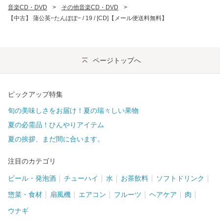
音楽CD・DVD
>
その他音楽CD・DVD
>
【中古】 蒲公英−たんぽぽ− / 19 / [CD]【メール便送料無料】
ページトップへ
ピックアップ特集
旬の美味しさをお届け！夏の瑞々しい果物
夏の必需品！ひんやりアイテム
夏の挨拶、まだ間に合います。
注目のカテゴリ
ビール・発泡酒
チューハイ
水
お茶飲料
ソフトドリンク
惣菜・食材
扇風機
エアコン
フルーツ
ヘアケア
肉
ウナギ