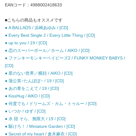
EANコード：4988002418633
■こちらの商品もオススメです
● A BALLADS / 浜崎あゆみ / [CD]
● Every Best Single 2 / Every Little Thing / [CD]
● up to you / 19 / [CD]
● 恋のスーパーボール／ホーム / AIKO / [CD]
● ファンキーモンキーベイビーズ2 / FUNKY MONKEY BABYS /
[CD]
● 星のない世界／横顔 / AIKO / [CD]
● 蒲公英−たんぽぽ− / 19 / [CD]
● あの青をこえて / 19 / [CD]
● KissHug / AIKO / [CD]
● 何度でも / ドリームズ・カム・トゥルー / [CD]
● いつか / ゆず / [CD]
● 水 陸 そら、無限大 / 19 / [CD]
● 駆けろ！ / Miniature Garden / [CD]
● Secret of my heart / 倉木麻衣 / [CD]