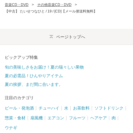
音楽CD・DVD
>
その他音楽CD・DVD
>
【中古】 たいせつなひと / 19 / [CD]【メール便送料無料】
ページトップへ
ピックアップ特集
旬の美味しさをお届け！夏の瑞々しい果物
夏の必需品！ひんやりアイテム
夏の挨拶、まだ間に合います。
注目のカテゴリ
ビール・発泡酒
チューハイ
水
お茶飲料
ソフトドリンク
惣菜・食材
扇風機
エアコン
フルーツ
ヘアケア
肉
ウナギ