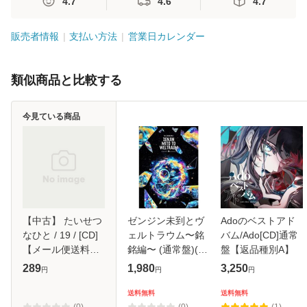
4.7
4.6
4.7
販売者情報
支払い方法
営業日カレンダー
類似商品と比較する
今見ている商品
【中古】 たいせつ
ゼンジン未到とヴ
Adoのベストアド
なひと / 19 / [CD]
ェルトラウム〜銘
バム/Ado[CD]通常
【メール便送料無
銘編〜 (通常盤)(2
盤【返品種別A】
料】
枚組) [DVD]
289
1,980
3,250
円
円
円
送料無料
送料無料
(0)
(0)
(1)