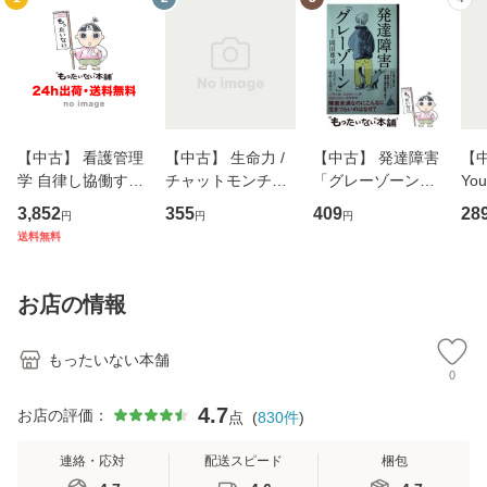
【中古】 看護管理
【中古】 生命力 /
【中古】 発達障害
【中
学 自律し協働する
チャットモンチー /
「グレーゾーン」
You
専門職の看護マネ
キューンレコード
その正しい理解と
のがか
3,852
355
409
28
円
円
円
ジメントスキル 改
[CD]【メール便送
克服法 (SB新書 57
【
送料無料
訂第3版 (看護学テ
料無料】
2) / 岡田尊司 / Ｓ
料
キストNiCE) / 手島
Ｂクリエイティブ
恵 藤本幸三 / 南江
[新書]【メール便送
お店の情報
堂 [単行
料無料】
もったいない本舗
0
4.7
お店の評価：
点
(
830
件
)
連絡・応対
配送スピード
梱包