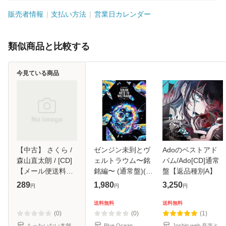
販売者情報
支払い方法
営業日カレンダー
類似商品と比較する
今見ている商品
【中古】 さくら /
ゼンジン未到とヴ
Adoのベストアド
森山直太朗 / [CD]
ェルトラウム〜銘
バム/Ado[CD]通常
【メール便送料無
銘編〜 (通常盤)(2
盤【返品種別A】
料】
枚組) [DVD]
289
1,980
3,250
円
円
円
送料無料
送料無料
(0)
(0)
(1)
もったいない本舗
Blue Ocean
Joshin web 音楽と