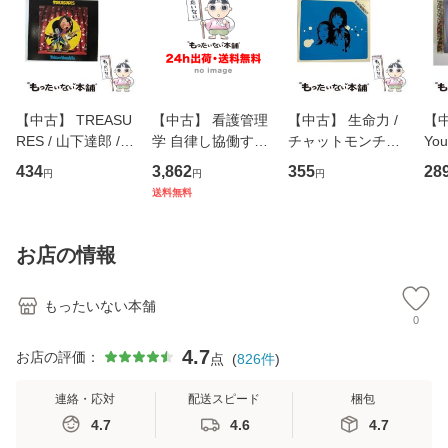
【中古】 TREASU
【中古】 看護管理
【中古】 生命力 /
【中
RES / 山下達郎 /
学 自律し協働する
チャットモンチー /
You
イーストウエス
専門職の看護マネ
キューンレコード
のがか
434
3,862
355
28
円
円
円
ト・ジャパン [CD]
ジメントスキル 改
[CD]【メール便送
【
送料無料
【メール便送料無
訂第3版 (看護学テ
料無料】
料
料】
キストNiCE) / 手島
恵 藤本幸三 / 南江
お店の情報
堂 [単行
もったいない本舗
0
4.7
お店の評価：
点
(
826
件
)
連絡・応対
配送スピード
梱包
4.7
4.6
4.7