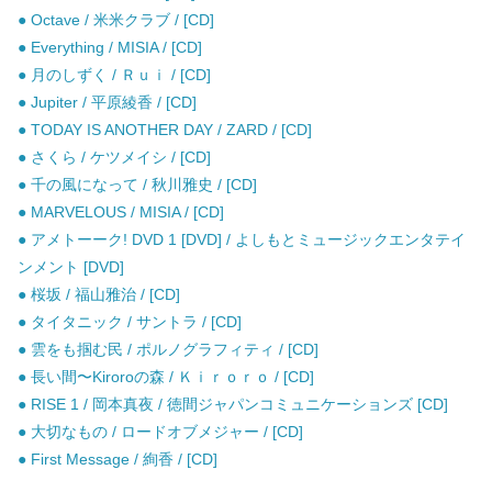
● Octave / 米米クラブ / [CD]
● Everything / MISIA / [CD]
● 月のしずく / Ｒｕｉ / [CD]
● Jupiter / 平原綾香 / [CD]
● TODAY IS ANOTHER DAY / ZARD / [CD]
● さくら / ケツメイシ / [CD]
● 千の風になって / 秋川雅史 / [CD]
● MARVELOUS / MISIA / [CD]
● アメトーーク! DVD 1 [DVD] / よしもとミュージックエンタテイ
ンメント [DVD]
● 桜坂 / 福山雅治 / [CD]
● タイタニック / サントラ / [CD]
● 雲をも掴む民 / ポルノグラフィティ / [CD]
● 長い間〜Kiroroの森 / Ｋｉｒｏｒｏ / [CD]
● RISE 1 / 岡本真夜 / 徳間ジャパンコミュニケーションズ [CD]
● 大切なもの / ロードオブメジャー / [CD]
● First Message / 絢香 / [CD]