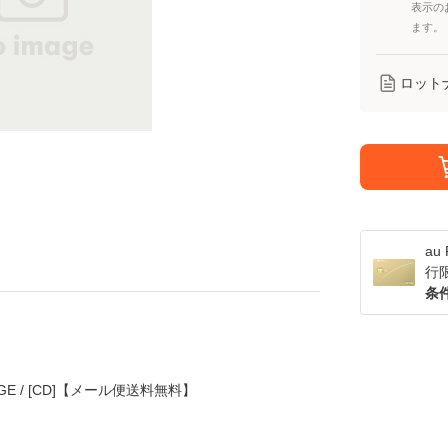
表示の
ます。
ロット
a
行
条
NGE / [CD]【メール便送料無料】