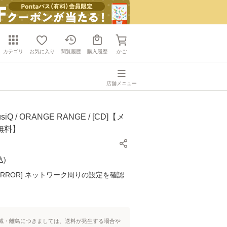
カテゴリ
お気に入り
閲覧履歴
購入履歴
かご
店舗メニュー
iQ / ORANGE RANGE / [CD]【メ
無料】
込
)
K ERROR] ネットワーク周りの設定を確認
域・離島につきましては、送料が発生する場合や