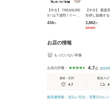
【中古】 TREASURE
【中古】 看護
S / 山下達郎 / イース
自律し協働する
トウエスト・ジャパン
の看護マネジメ
434
3,862
円
円
[CD]【メール便送料無
キル 改訂第3版 
送料無料
料】
学テキストNiCE)
島恵 藤本幸三 /
堂 [単行
お店の情報
もったいない本舗
4.7
お店の評価：
点
(
826
連絡・応対
配送スピ
4.7
4
販売者情報
支払い方法
営業日カレン