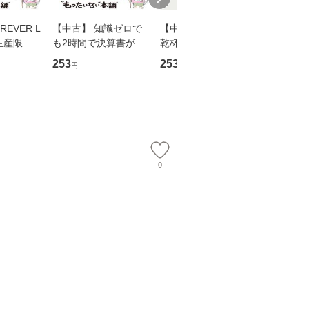
EVER L
【中古】 知識ゼロで
【中古】 ウインクで
【中古】
生産限定
も2時間で決算書が読
乾杯 (ノン・ポシェッ
春文庫） /
翔太×加藤
めるようになる！ 会
ト) / 東野圭吾 / 祥伝
文藝春秋 
253
253
262
円
円
円
計超入門！ / 佐伯 良
社 [文庫]【メール便送
ル便送料
】
隆 / 高橋書店 [単行本
料無料】
（ソフトカバー）]
【メール便送
0