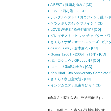
● A BEST / 浜崎あゆみ / [CD]
● LOVE / 河村隆一 / [CD]
● シングルベスト10 おまけ / シャ乱Q / [
● ケツノポリス4 / ケツメイシ / [CD]
● LOVE WARS / 松任谷由実 / [CD]
● グレイテスト・ヒッツ チャプター・ワン 
● さくら / サザンオールスターズ / ビク
● delicious way / 倉木麻衣 / [CD]
● Going［2001〜2005］ / ゆず / [CD]
● 塩、コショウ / GReeeeN / [CD]
● I am … / 浜崎あゆみ / [CD]
● Ken Hirai 10th Anniversary Complete S
● さくら / 森山直太朗 / [CD]
● インソムニア / 鬼束ちひろ / [CD]
■通常２４時間以内に発送可能です。
■メール便は、１点から送料無料です。