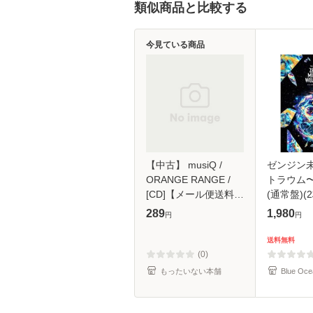
類似商品と比較する
今見ている商品
【中古】 musiQ /
ゼンジン
ORANGE RANGE /
トラウム
[CD]【メール便送料無
(通常盤)(2
料】
289
1,980
円
円
送料無料
(0)
もったいない本舗
Blue Oce