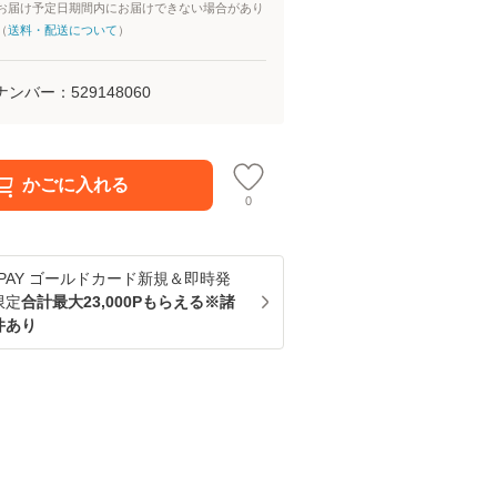
お届け予定日期間内にお届けできない場合があり
（
送料・配送について
）
ナンバー：
529148060
かごに入れる
0
u PAY ゴールドカード新規＆即時発
限定
合計最大23,000Pもらえる※諸
件あり