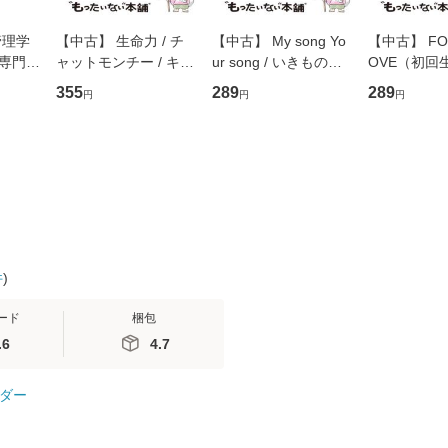
管理学
【中古】 生命力 / チ
【中古】 My song Yo
【中古】 FOR
専門職
ャットモンチー / キュ
ur song / いきものが
OVE（初回
ントス
ーンレコード [CD]
かり / [CD]【メール便
盤） / 清水
355
289
289
円
円
円
(看護
【メール便送料無料】
送料無料】
ミリヤ / [CD]【メール
 / 手
便送料無料
 南江
件
)
ード
梱包
.6
4.7
ダー