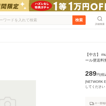
検索
詳細検索
【中古】 mus
ール便送料
289
円(
税
[NETWOR
してください
※一部地