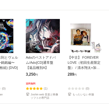
未到とヴェル
Adoのベストアドバ
【中古】 FOREVER
〜銘銘編〜
ム/Ado[CD]通常盤
LOVE（初回生産限定
枚組) [DVD]
【返品種別A】
盤） / 清水翔太×加藤
ミリヤ / [CD]【メール
3,250
289
円
円
便送料無料】
送料無料
(0)
(1)
(0)
an
Joshin web 音楽と映像
もったいない本舗
ソフトの専門店