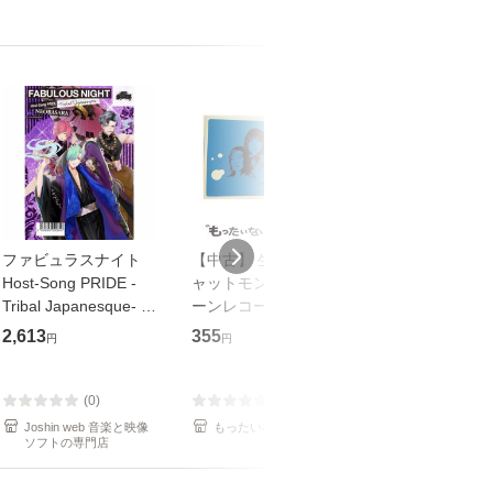
ファビュラスナイト
【中古】 生命力 / チ
【中古】 My so
Host-Song PRIDE -
ャットモンチー / キュ
Your song / 
Tribal Japanesque- ネ
ーンレコード [CD]
がかり / [CD]【メール
オバサラ/皇麗夢(豊永
【メール便送料無料】
便送料無料】
2,613
355
289
円
円
円
利行)[CD]【返品種別
A】
(0)
(0)
(0)
Joshin web 音楽と映像
もったいない本舗
もったいない本
ソフトの専門店