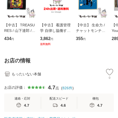
【中古】 TREASU
【中古】 看護管理
【中古】 生命力 /
【中
RES / 山下達郎 /
学 自律し協働する
チャットモンチー /
You
イーストウエス
専門職の看護マネ
キューンレコード
のがか
434
3,862
355
28
円
円
円
ト・ジャパン [CD]
ジメントスキル 改
[CD]【メール便送
【
送料無料
【メール便送料無
訂第3版 (看護学テ
料無料】
料
料】
キストNiCE) / 手島
恵 藤本幸三 / 南江
お店の情報
堂 [単行
もったいない本舗
0
4.7
お店の評価：
点
(
826
件
)
連絡・応対
配送スピード
梱包
4.7
4.6
4.7