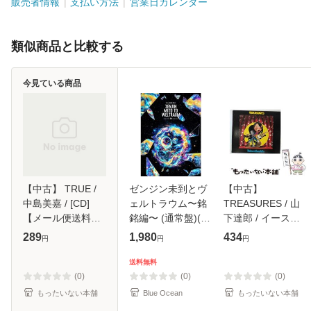
販売者情報
支払い方法
営業日カレンダー
類似商品と比較する
今見ている商品
【中古】 TRUE /
ゼンジン未到とヴ
【中古】
中島美嘉 / [CD]
ェルトラウム〜銘
TREASURES / 山
【メール便送料無
銘編〜 (通常盤)(2
下達郎 / イースト
料】
枚組) [DVD]
ウエスト・ジャパ
289
1,980
434
円
円
円
ン [CD]【メール便
送料無料】
送料無料
(0)
(0)
(0)
もったいない本舗
Blue Ocean
もったいない本舗