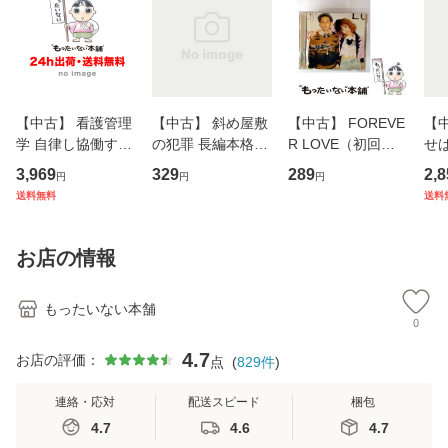
【中古】 看護管理
【中古】 斜め屋敷
【中古】 FOREVE
【
学 自律し協働する
の犯罪 長編本格推
R LOVE（初回生
せば
専門職の看護マネ
理小説 (光文社文
産限定盤） / 清水
VD
3,969
329
289
2,8
円
円
円
ジメントスキル 改
庫) / 島田荘司 / 光
翔太×加藤ミリヤ /
タ
送料無料
送料
訂第3版 (看護学テ
文社 [文庫]【メー
[CD]【メール便送
ター
キストNiCE) / 手島
ル便送料無料】
料無料】
VD
恵 藤本幸三 / 南江
料
お店の情報
堂 [単行
もったいない本舗
0
4.7
お店の評価：
点
(
829
件
)
連絡・応対
配送スピード
梱包
4.7
4.6
4.7