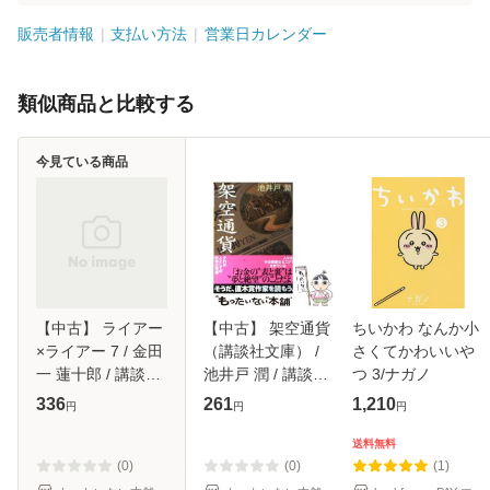
販売者情報
支払い方法
営業日カレンダー
類似商品と比較する
今見ている商品
【中古】 ライアー
【中古】 架空通貨
ちいかわ なんか小
×ライアー 7 / 金田
（講談社文庫） /
さくてかわいいや
一 蓮十郎 / 講談社
池井戸 潤 / 講談社
つ 3/ナガノ
[コミック]【メール
[文庫]【メール便送
336
261
1,210
円
円
円
便送料無料】
料無料】
送料無料
(0)
(0)
(1)