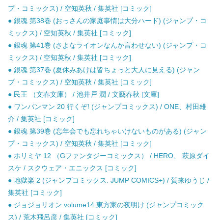
プ・コミックス) / 空知英秋 / 集英社 [コミック]
● 銀魂 第38巻 (おっさんの家庭事情は大分ハード) (ジャンプ・コ
ミックス) / 空知英秋 / 集英社 [コミック]
● 銀魂 第41巻 (さよなライオンなんか言わせない) (ジャンプ・コ
ミックス) / 空知英秋 / 集英社 [コミック]
● 銀魂 第37巻 (夏休みあけは皆ちょっと大人に見える) (ジャン
プ・コミックス) / 空知英秋 / 集英社 [コミック]
● 民王 （文春文庫） / 池井戸 潤 / 文藝春秋 [文庫]
● ワンパンマン 20 行くぞ! (ジャンプコミックス) / ONE、村田雄
介 / 集英社 [コミック]
● 銀魂 第39巻 (忘年会でも忘れちゃいけないものがある) (ジャン
プ・コミックス) / 空知英秋 / 集英社 [コミック]
● ホリミヤ 12 （Gファンタジーコミックス） / HERO、 萩原ダイ
スケ / スクウェア・エニックス [コミック]
● 地獄楽 2 (ジャンプコミックス. JUMP COMICS+) / 賀来ゆうじ /
集英社 [コミック]
● ジョジョリオン volume14 東方家の夜明け (ジャンプコミック
ス) / 荒木飛呂彦 / 集英社 [コミック]