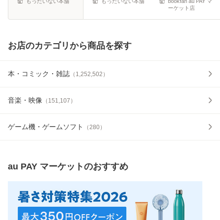
もったいない本舗
もったいない本舗
bookfan au PAY マ
ーケット店
お店のカテゴリから商品を探す
本・コミック・雑誌
（
1,252,502
）
音楽・映像
（
151,107
）
ゲーム機・ゲームソフト
（
280
）
au PAY マーケット
のおすすめ