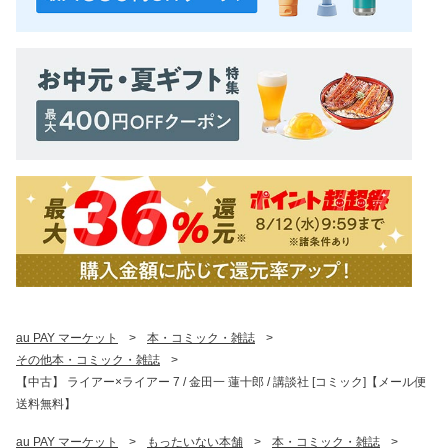
au PAY マーケット
>
本・コミック・雑誌
>
その他本・コミック・雑誌
>
【中古】 ライアー×ライアー 7 / 金田一 蓮十郎 / 講談社 [コミック]【メール便
送料無料】
au PAY マーケット
>
もったいない本舗
>
本・コミック・雑誌
>