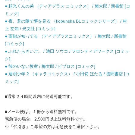
● 頼光くんの弟 （ディアプラス コミックス） / 梅太郎 / 新書館 [コ
ミック]
● 夜、君の隣で夢を見る （kobunsha BLコミックシリーズ） / 村
上 左知 / 光文社 [コミック]
● 薬指が知ってる （ディアプラスコミックス） / 梅太郎 / 新書館
[コミック]
● ふれたらさいご。 / 池田 ソウコ / フロンティアワークス [コミッ
ク]
● 彼のいない教室 / 梅太郎 / ビブロス [コミック]
● 透明少年 2 （キャラコミックス） / 小田切 ほたる / 徳間書店 [コ
ミック]
■通常２４時間以内に発送可能です。
■メール便は、１冊から送料無料です。
宅急便の場合、2,500円以上送料無料です。
※「代引き」ご希望の方は宅急便をご選択下さい。