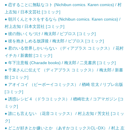
● 恋することに無駄なコト (Nichibun comics. Karen comics) / 村
上左知 / 日本文芸社 [コミック]
● 朝川くんとキスをするなら (Nichibun comics. Karen comics) /
村上左知 / 日本文芸社 [コミック]
● 彼の熱いくちづけ / 梅太郎 / ビブロス [コミック]
● 彼を抱きしめる放課後 / 梅太郎 / ビブロス [コミック]
● 君のいる世界しかいらない （ディアプラス コミックス） / 花村
イチカ / 新書館 [コミック]
● 年下注意報 (Charade books) / 梅太郎 / 二見書房 [コミック]
● 千束さんに伝えて （ディアプラス コミックス） / 梅太郎 / 新書
館 [コミック]
● アオイコイ （ビーボーイコミックス） / 楢崎 壮太 / リブレ出版
[コミック]
● 誘惑レシピ 4 （ドラコミックス） / 楢崎壮太 / コアマガジン [コ
ミック]
● 誰にも言えない （花音コミックス） / 村上左知 / 芳文社 [コミッ
ク]
● どこが好きとか嫌いとか （あすかコミックスCL−DX） / 村上 左