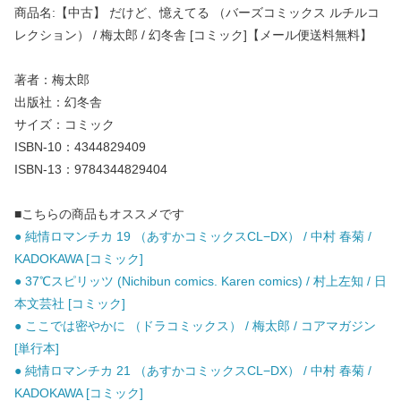
商品名:【中古】 だけど、憶えてる （バーズコミックス ルチルコ
レクション） / 梅太郎 / 幻冬舎 [コミック]【メール便送料無料】
著者：梅太郎
出版社：幻冬舎
サイズ：コミック
ISBN-10：4344829409
ISBN-13：9784344829404
■こちらの商品もオススメです
● 純情ロマンチカ 19 （あすかコミックスCL−DX） / 中村 春菊 /
KADOKAWA [コミック]
● 37℃スピリッツ (Nichibun comics. Karen comics) / 村上左知 / 日
本文芸社 [コミック]
● ここでは密やかに （ドラコミックス） / 梅太郎 / コアマガジン
[単行本]
● 純情ロマンチカ 21 （あすかコミックスCL−DX） / 中村 春菊 /
KADOKAWA [コミック]