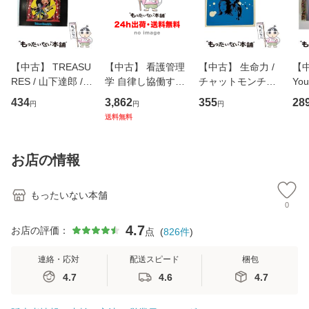
【中古】 TREASU
【中古】 看護管理
【中古】 生命力 /
【中
RES / 山下達郎 /
学 自律し協働する
チャットモンチー /
You
イーストウエス
専門職の看護マネ
キューンレコード
のがか
434
3,862
355
28
円
円
円
ト・ジャパン [CD]
ジメントスキル 改
[CD]【メール便送
【
送料無料
【メール便送料無
訂第3版 (看護学テ
料無料】
料
料】
キストNiCE) / 手島
恵 藤本幸三 / 南江
お店の情報
堂 [単行
もったいない本舗
0
4.7
お店の評価：
点
(
826
件
)
連絡・応対
配送スピード
梱包
4.7
4.6
4.7