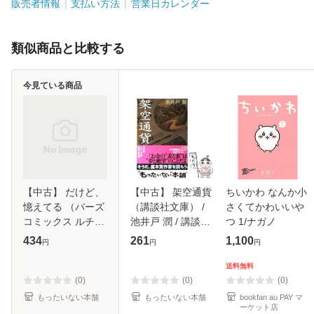
販売者情報
支払い方法
営業日カレンダー
類似商品と比較する
今見ている商品
【中古】 だけど、
【中古】 架空通貨
ちいかわ なんか小
憶えてる （バーズ
（講談社文庫） /
さくてかわいいや
コミックス ルチル
池井戸 潤 / 講談社
つ 1/ナガノ
コレクション） /
[文庫]【メール便送
434
261
1,100
円
円
円
梅太郎 / 幻冬舎 [コ
料無料】
ミック]【メール便
送料無料
送料無料】
(0)
(0)
(0)
もったいない本舗
もったいない本舗
bookfan au PAY マ
ーケット店