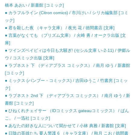
橋本 あおい / 新書館 [コミック]
● カラフルライン (Citron comics) / 市川けい / シリカ編集部 [コミ
ック]
● 君を殺した夜 （キャラ文庫） / 夜光 花 / 徳間書店 [文庫]
● 言葉がなくても （プリズム文庫） / 火崎 勇 / オークラ出版 [文
庫]
● ツインズベイビィは今日も大騒ぎ! (セシル文庫 い-2-11) / 伊郷ル
ウ / コスミック出版 [文庫]
● ラブネスト 下 （ディアプラス コミックス） / 南月 ゆう / 新書館
[コミック]
● ミックス (バンブー・コミックス) / 吉田ゆうこ / 竹書房 [コミッ
ク]
● ラブネスト 2nd 下 （ディアプラス コミックス） / 南月 ゆう / 新
書館 [コミック]
● ひねくれチェイサー （IDコミックス gateauコミックス） / ぱん
こ。 / 一迅社 [コミック]
● あなたの好きな人について聞かせて / 小林 典雅 / 新書館 [文庫]
● 日陰の英雄たち 要人警護 6 （キャラ文庫） / 秋月 こお / 徳間書