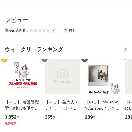
レビュー
商品の評価：
-
点
(0件)
ウィークリーランキング
1
2
3
4
【中古】 看護管理
【中古】 生命力 /
【中古】 My song
【中
学 自律し協働する
チャットモンチー /
Your song / いきも
R 
専門職の看護マネ
キューンレコード
のがかり / [CD]
産限
3,852
355
289
28
円
円
円
ジメントスキル 改
[CD]【メール便送
【メール便送料無
翔太
送料無料
訂第3版 (看護学テ
料無料】
料】
[C