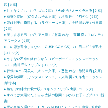
店 [文庫]
● 甘くなくても （プリズム文庫） / 火崎 勇 / オークラ出版 [文庫]
● 薔薇と接吻 （幻冬舎ルチル文庫） / 杉原 理生 / 幻冬舎 [文庫]
● 帝は獣王に降嫁する （ラヴァーズ文庫） / 沙野 風結子 / 竹書房
[文庫]
● 美しすぎる男 （ダリア文庫） / 愁堂 れな、 蓮川 愛 / フロンティ
アワークス [文庫]
● この恋は運命じゃない （GUSH COMICS） / 山田ユギ / 海王社
[コミック]
● やまない不幸の終わらせ方 （ビーボーイコミックスデラック
ス） / 緒川 千世 / リブレ [コミック]
● 行儀のいい同居人 （キャラ文庫） / 愁堂 れな / 徳間書店 [文庫]
● 恋愛禁猟区 （リンクスロマンス） / 火崎 勇 / 幻冬舎コミックス
[単行本]
● 落ちぶれ紳士に愛の唄 / ユキムラ / リブレ出版 [コミック]
● すべては太陽のたくらみ 太陽の楼閣 / ふゆの 仁子 / ビブロス [新
書]
● 愛の言葉を囁いて （CROSS NOVELS） / いとう 由貴 / 笠倉出