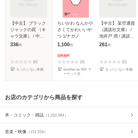
【中古】 ブラック
ちいかわ なんか小
【中古】 架空通貨
ジャックの罠 （キ
さくてかわいいや
（講談社文庫） /
ャラ文庫） / 中原
つ 1/ナガノ
池井戸 潤 / 講談社
一也 / 徳間書店 [文
[文庫]【メール便送
336
1,100
261
円
円
円
庫]【メール便送料
料無料】
無料】
送料無料
(0)
(0)
(0)
もったいない本舗
bookfan au PAY マ
もったいない本舗
ーケット店
お店のカテゴリから商品を探す
本・コミック・雑誌
（
1,262,484
）
音楽・映像
（
151,556
）