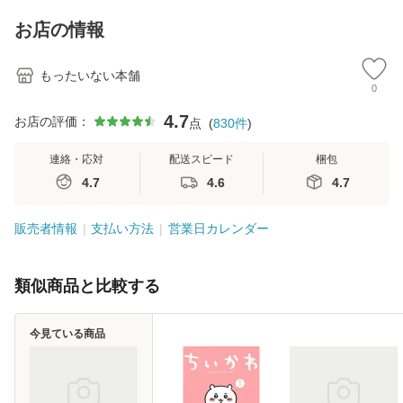
キストNiCE) / 手島
料
恵 藤本幸三 / 南江
お店の情報
堂 [単行
もったいない本舗
0
4.7
お店の評価：
点
(
830
件
)
連絡・応対
配送スピード
梱包
4.7
4.6
4.7
販売者情報
支払い方法
営業日カレンダー
類似商品と比較する
今見ている商品