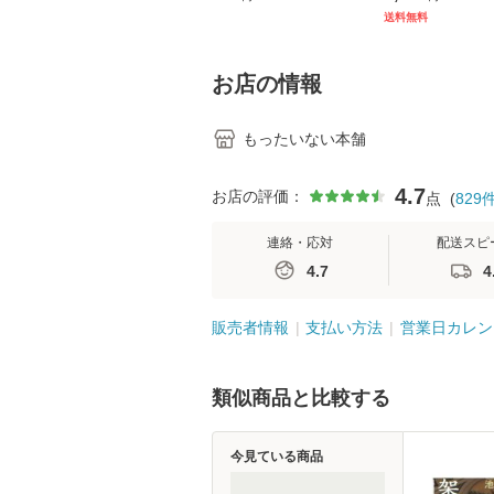
[CD]【メール便送料無
キル 改訂第3版 
送料無料
料】
学テキストNiCE)
島恵 藤本幸三 /
堂 [単行
お店の情報
もったいない本舗
4.7
お店の評価：
点
(
829
連絡・応対
配送スピ
4.7
4
販売者情報
支払い方法
営業日カレン
類似商品と比較する
今見ている商品