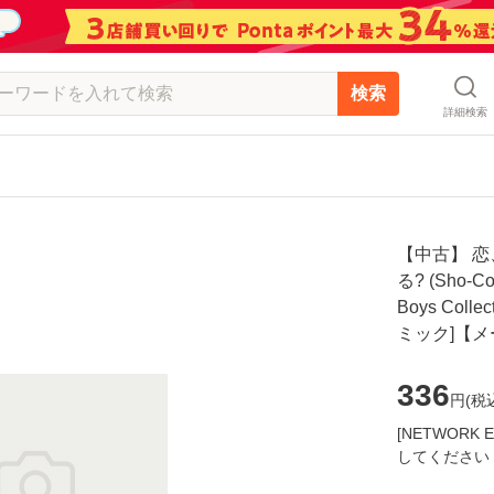
検索
詳細検索
【中古】 
る? (Sho-
Boys Coll
ミック]【
336
円(
税
[NETWOR
してください