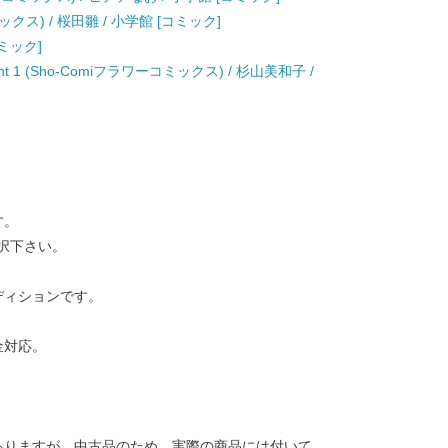
ックス) / 桜田雛 / 小学館 [コミック]
コミック]
light 1 (Sho-Comiフラワーコミックス) / 杉山美和子 /
す。
択下さい。
ディションです。
金対応。
ありますが、中古品のため、実際の商品には付いて