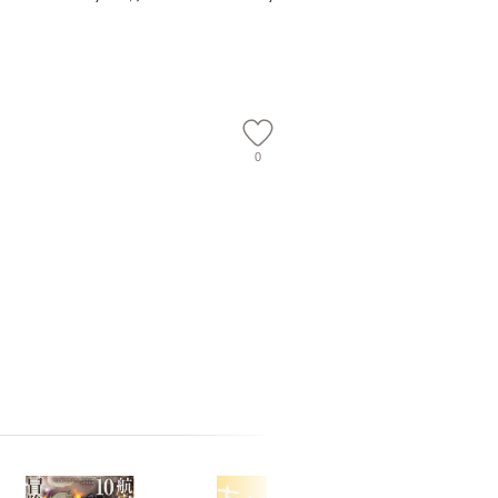
【メール便送
【メール便送料無料】
ワークいちいがしの
漁村文化協
会、吉田元重 玉井済
【メール
夫 / 新評論 [単行本]
【メール
0