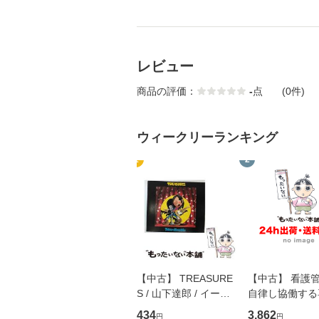
レビュー
商品の評価：
-
点
(0件)
ウィークリーランキング
1
2
【中古】 TREASURE
【中古】 看護
S / 山下達郎 / イース
自律し協働する
トウエスト・ジャパン
の看護マネジメ
434
3,862
円
円