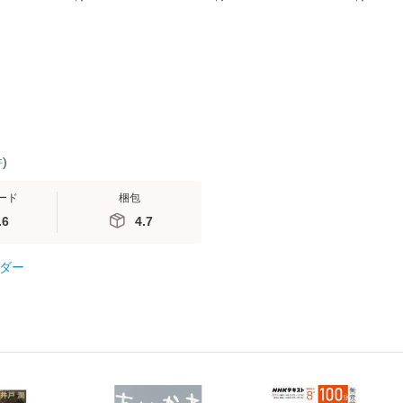
(看護
【メール便送料無料】
送料無料】
社 [文庫]
 / 手
料無料】
 南江
件
)
ード
梱包
.6
4.7
ダー