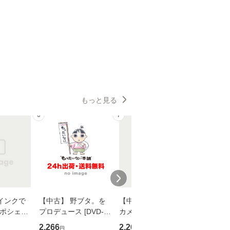
もっと見る
6
7
8
インクで
【中古】 野ブタ。を
【中古】 明日なき森
【中古】
・ポシェッ
プロデュース [DVD-B
カメムシ先生が熊野で
からだの
吾 / 祥伝
OX] / バップ [DVD]
語る / 熊野の森ネット
四季 / 藤
2,266
2,266
1,691
円
円
円