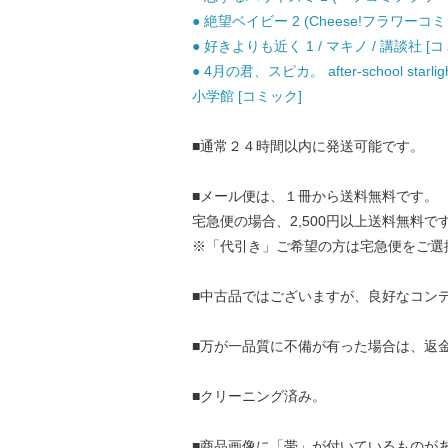
● 絶望ベイビー 2 (Cheese!フラワーコミ
● 好きよりも近く 1 / マキノ / 講談社 [
● 4月の君、スピカ。 after-school star
小学館 [コミック]
■通常２４時間以内に発送可能です。
■メール便は、１冊から送料無料です。
宅急便の場合、2,500円以上送料無料で
※「代引き」ご希望の方は宅急便をご選
■中古品ではございますが、良好なコン
■万が一品質に不備が有った場合は、返
■クリーニング済み。
■商品画像に「帯」が付いているものが