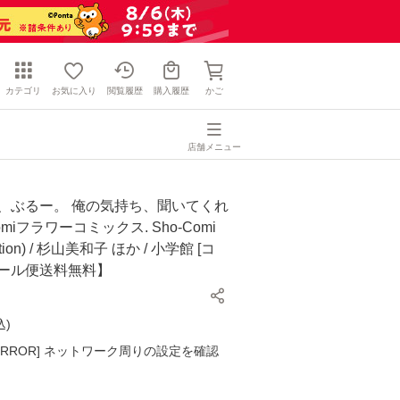
カテゴリ
お気に入り
閲覧履歴
購入履歴
かご
店舗メニュー
恋、ぶるー。 俺の気持ち、聞いてくれ
Comiフラワーコミックス. Sho-Comi
ection) / 杉山美和子 ほか / 小学館 [コ
メール便送料無料】
込
)
K ERROR] ネットワーク周りの設定を確認