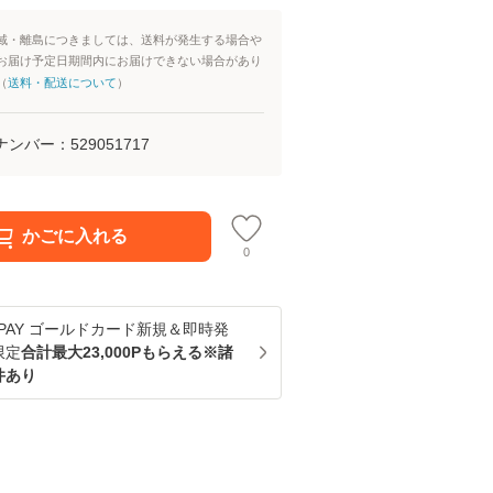
域・離島につきましては、送料が発生する場合や
お届け予定日期間内にお届けできない場合があり
（
送料・配送について
）
ナンバー：
529051717
かごに入れる
0
u PAY ゴールドカード新規＆即時発
限定
合計最大23,000Pもらえる※諸
件あり