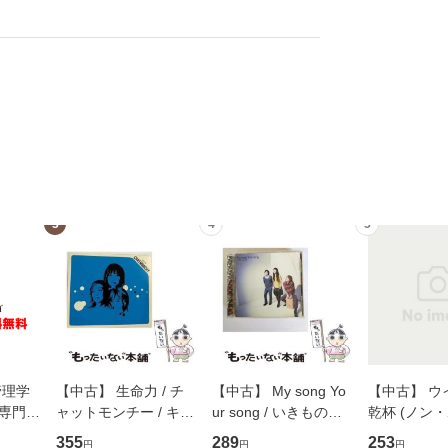
3
4
5
管理学
【中古】 生命力 / チ
【中古】 My song Yo
【中古】 ウ
専門職
ャットモンチー / キュ
ur song / いきものが
乾杯 (ノン
ントス
ーンレコード [CD]
かり / [CD]【メール便
ト) / 東野圭
355
289
253
円
円
円