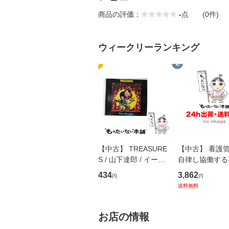
商品の評価：
-
点
(0件)
ウィークリーランキング
1
2
【中古】 TREASURE
【中古】 看護
S / 山下達郎 / イース
自律し協働する
トウエスト・ジャパン
の看護マネジメ
434
3,862
円
円
[CD]【メール便送料無
キル 改訂第3版 
送料無料
料】
学テキストNiCE)
島恵 藤本幸三 /
堂 [単行
お店の情報