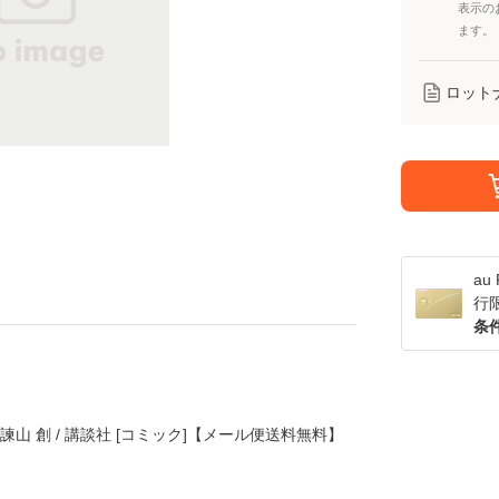
表示の
ます。
ロット
a
行
条
/ 諫山 創 / 講談社 [コミック]【メール便送料無料】