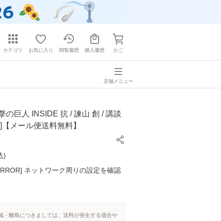
カテゴリ
お気に入り
閲覧履歴
購入履歴
かご
店舗メニュー
巨人 INSIDE 抗 / 諫山 創 / 講談
ク]【メール便送料無料】
込
)
K ERROR] ネットワーク周りの設定を確認
域・離島につきましては、送料が発生する場合や