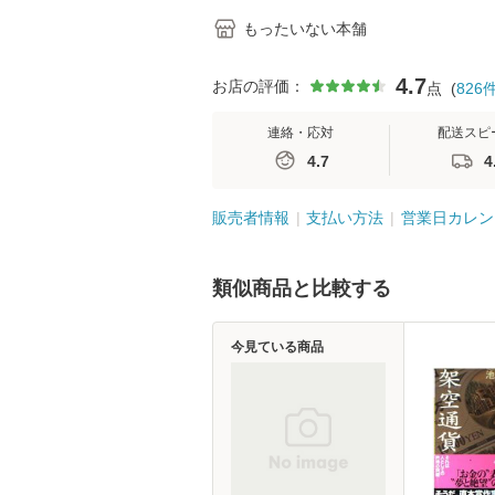
もったいない本舗
4.7
お店の評価：
点
(
826
連絡・応対
配送スピ
4.7
4
販売者情報
支払い方法
営業日カレン
類似商品と比較する
今見ている商品