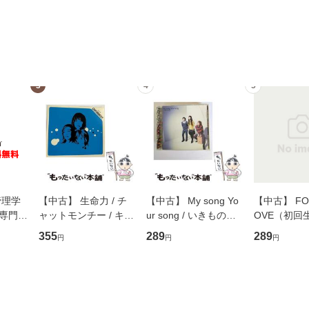
3
4
5
管理学
【中古】 生命力 / チ
【中古】 My song Yo
【中古】 FOR
専門職
ャットモンチー / キュ
ur song / いきものが
OVE（初回
ントス
ーンレコード [CD]
かり / [CD]【メール便
盤） / 清水
355
289
289
円
円
円
(看護
【メール便送料無料】
送料無料】
ミリヤ / [CD]【メール
 / 手
便送料無料
 南江