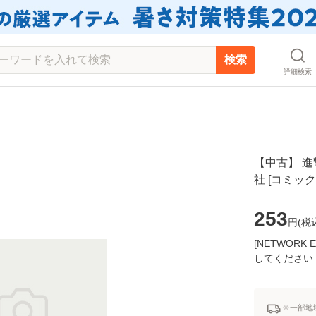
検索
詳細検索
【中古】 進撃の
社 [コミッ
253
円(
税
[NETWOR
してください
※一部地