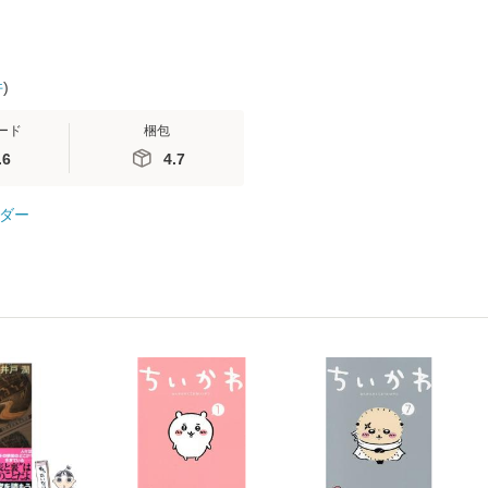
件
)
ード
梱包
.6
4.7
ダー