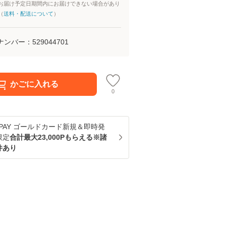
お届け予定日期間内にお届けできない場合があり
（
送料・配送について
）
ナンバー：
529044701
かごに入れる
0
u PAY ゴールドカード新規＆即時発
限定
合計最大23,000Pもらえる※諸
件あり