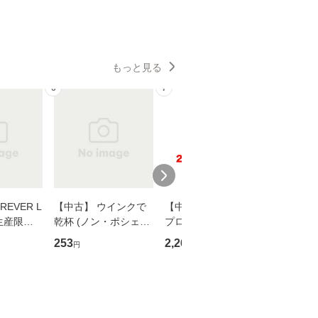
もっと見る
6
7
8
EVER L
【中古】 ウインクで
【中古】 野ブタ。を
【中古】 
生産限定
乾杯 (ノン・ポシェッ
プロデュース [DVD-B
島みゆき / [CD]【
翔太×加藤
ト) / 東野圭吾 / 祥伝
OX] / バップ [DVD]
ル便送料
253
2,266
2,150
円
円
円
社 [文庫]【メール便送
【メール便送料無料】
】
料無料】