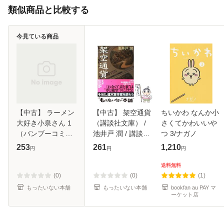
類似商品と比較する
今見ている商品
【中古】 ラーメン
【中古】 架空通貨
ちいかわ なんか小
大好き小泉さん 1
（講談社文庫） /
さくてかわいいや
（バンブーコミッ
池井戸 潤 / 講談社
つ 3/ナガノ
クス） / 鳴見 なる
[文庫]【メール便送
253
261
1,210
円
円
円
/ 竹書房 [コミック]
料無料】
【メール便送料無
送料無料
料】
(0)
(0)
(1)
もったいない本舗
もったいない本舗
bookfan au PAY マ
ーケット店