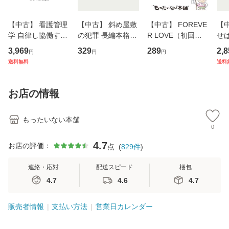
【中古】 看護管理
【中古】 斜め屋敷
【中古】 FOREVE
【
学 自律し協働する
の犯罪 長編本格推
R LOVE（初回生
せば
専門職の看護マネ
理小説 (光文社文
産限定盤） / 清水
VD
3,969
329
289
2,8
円
円
円
ジメントスキル 改
庫) / 島田荘司 / 光
翔太×加藤ミリヤ /
タ
送料無料
送料
訂第3版 (看護学テ
文社 [文庫]【メー
[CD]【メール便送
ター
キストNiCE) / 手島
ル便送料無料】
料無料】
VD
恵 藤本幸三 / 南江
料
お店の情報
堂 [単行
もったいない本舗
0
4.7
お店の評価：
点
(
829
件
)
連絡・応対
配送スピード
梱包
4.7
4.6
4.7
販売者情報
支払い方法
営業日カレンダー