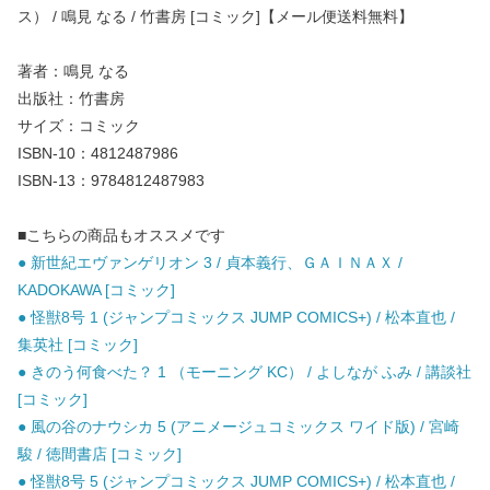
ス） / 鳴見 なる / 竹書房 [コミック]【メール便送料無料】
著者：鳴見 なる
出版社：竹書房
サイズ：コミック
ISBN-10：4812487986
ISBN-13：9784812487983
■こちらの商品もオススメです
● 新世紀エヴァンゲリオン 3 / 貞本義行、ＧＡＩＮＡＸ /
KADOKAWA [コミック]
● 怪獣8号 1 (ジャンプコミックス JUMP COMICS+) / 松本直也 /
集英社 [コミック]
● きのう何食べた？ 1 （モーニング KC） / よしなが ふみ / 講談社
[コミック]
● 風の谷のナウシカ 5 (アニメージュコミックス ワイド版) / 宮崎
駿 / 徳間書店 [コミック]
● 怪獣8号 5 (ジャンプコミックス JUMP COMICS+) / 松本直也 /