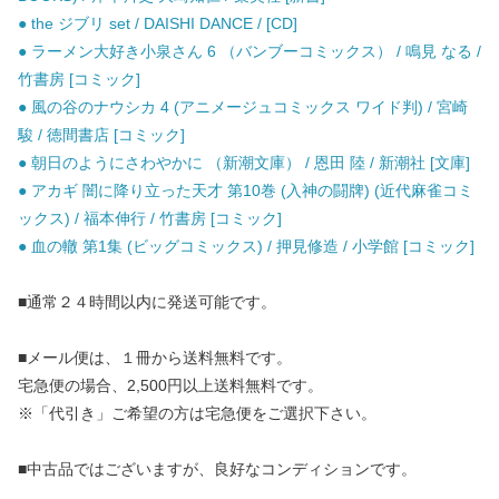
● the ジブリ set / DAISHI DANCE / [CD]
● ラーメン大好き小泉さん 6 （バンブーコミックス） / 鳴見 なる /
竹書房 [コミック]
● 風の谷のナウシカ 4 (アニメージュコミックス ワイド判) / 宮崎
駿 / 徳間書店 [コミック]
● 朝日のようにさわやかに （新潮文庫） / 恩田 陸 / 新潮社 [文庫]
● アカギ 闇に降り立った天才 第10巻 (入神の闘牌) (近代麻雀コミ
ックス) / 福本伸行 / 竹書房 [コミック]
● 血の轍 第1集 (ビッグコミックス) / 押見修造 / 小学館 [コミック]
■通常２４時間以内に発送可能です。
■メール便は、１冊から送料無料です。
宅急便の場合、2,500円以上送料無料です。
※「代引き」ご希望の方は宅急便をご選択下さい。
■中古品ではございますが、良好なコンディションです。