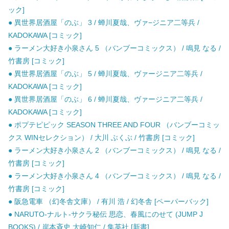
ック]
● 異世界居酒屋「のぶ」 3 / 蝉川夏哉、ヴァ−ジニア二等兵 /
KADOKAWA [コミック]
● ラーメン大好き小泉さん 5 （バンブーコミックス） / 鳴見 なる /
竹書房 [コミック]
● 異世界居酒屋「のぶ」 5 / 蝉川夏哉、ヴァージニア二等兵 /
KADOKAWA [コミック]
● 異世界居酒屋「のぶ」 6 / 蝉川夏哉、ヴァージニア二等兵 /
KADOKAWA [コミック]
● ポプテピピック SEASON THREE AND FOUR （バンブーコミッ
クス WINセレクション） / 大川 ぶくぶ / 竹書房 [コミック]
● ラーメン大好き小泉さん 2 （バンブーコミックス） / 鳴見 なる /
竹書房 [コミック]
● ラーメン大好き小泉さん 4 （バンブーコミックス） / 鳴見 なる /
竹書房 [コミック]
● 阪急電車 （幻冬舎文庫） / 有川 浩 / 幻冬舎 [ペーパーバック]
● NARUTO-ナルト-サクラ秘伝 思恋、春風にのせて (JUMP J
BOOKS) / 岸本斉史 大崎知仁 / 集英社 [新書]