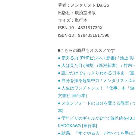
著者：メンタリスト DaiGo
出版社：廣済堂出版
サイズ：単行本
ISBN-10：433151739X
ISBN-13：9784331517390
■こちらの商品もオススメです
● 伝える力 (PHPビジネス新書) / 池上 彰 
● 人は見た目が9割 （新潮新書） / 竹内 一
● 読むだけですっきりわかる日本史 （宝島社
● 自分を操る超集中力 / メンタリストDai
● 人生はワンチャンス！ 「仕事」も「遊び
文響社 [単行本]
● スタンフォードの自分を変える教室 / ケ
本]
● 学年ビリのギャルが1年で偏差値を40上
KADOKAWA [単行本]
● 結局、「すぐやる人」がすべてを手に入