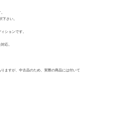
す。
択下さい。
ディションです。
金対応。
ありますが、中古品のため、実際の商品には付いて