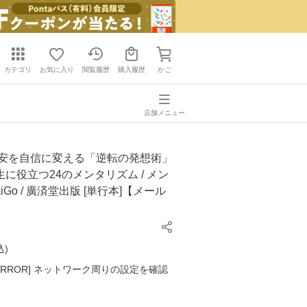
カテゴリ
お気に入り
閲覧履歴
購入履歴
かご
店舗メニュー
不安を自信に変える「逆転の発想術」
に役立つ24のメンタリズム / メン
iGo / 廣済堂出版 [単行本]【メール
】
込
)
K ERROR] ネットワーク周りの設定を確認