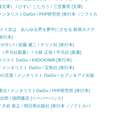
庫） / ひすい こたろう / 三笠書房 [文庫]
ンタリストDaiGo / PHP研究所 [単行本（ソフトカ
なイイ女は、あらゆる男を夢中にさせる 銀座ホステ
[単行本]
い! / 佐藤 健二 / ナツメ社 [単行本]
凡社新書） / 小林 正弥 / 平凡社 [新書]
 DaiGo / KADOKAWA [単行本]
ンタリスト DaiGo / 宝島社 [単行本]
の言葉 / メンタリスト DaiGo / セブン＆アイ出版
 メンタリストDaiGo / PHP研究所 [単行本]
次郎 / 徳間書店 [ペーパーバック]
 大岩 俊之 / 明日香出版社 [単行本（ソフトカバ