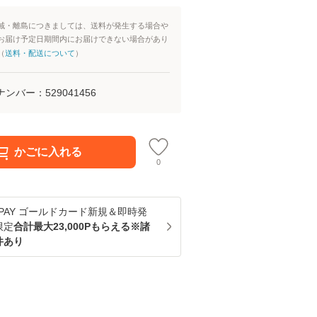
域・離島につきましては、送料が発生する場合や
お届け予定日期間内にお届けできない場合があり
（
送料・配送について
）
ナンバー：
529041456
かごに入れる
0
u PAY ゴールドカード新規＆即時発
限定
合計最大23,000Pもらえる※諸
件あり