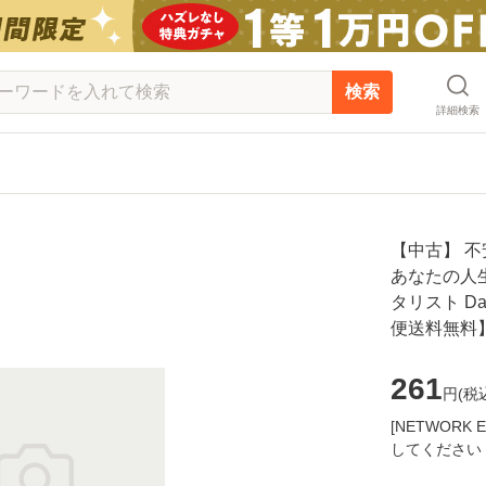
検索
詳細検索
【中古】 
あなたの人生
タリスト Da
便送料無料
261
円(
税
[NETWOR
してください