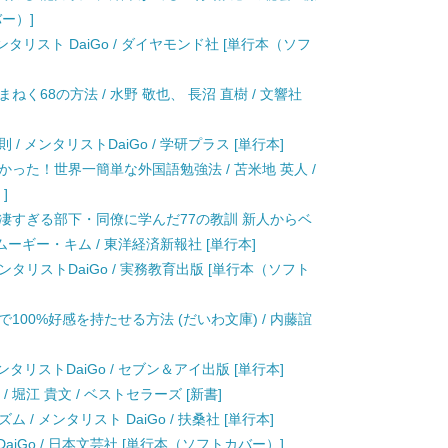
ー）]
ンタリスト DaiGo / ダイヤモンド社 [単行本（ソフ
く68の方法 / 水野 敬也、 長沼 直樹 / 文響社
 メンタリストDaiGo / 学研プラス [単行本]
った！世界一簡単な外国語勉強法 / 苫米地 英人 /
]
、凄すぎる部下・同僚に学んだ77の教訓 新人からベ
ーギー・キム / 東洋経済新報社 [単行本]
ンタリストDaiGo / 実務教育出版 [単行本（ソフト
100%好感を持たせる方法 (だいわ文庫) / 内藤誼
タリストDaiGo / セブン＆アイ出版 [単行本]
 堀江 貴文 / ベストセラーズ [新書]
/ メンタリスト DaiGo / 扶桑社 [単行本]
aiGo / 日本文芸社 [単行本（ソフトカバー）]