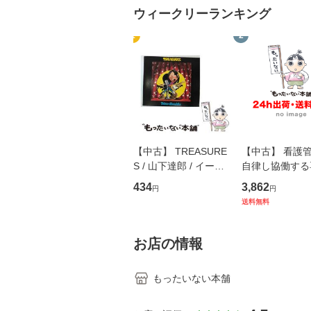
ウィークリーランキング
1
2
【中古】 TREASURE
【中古】 看護
S / 山下達郎 / イース
自律し協働する
トウエスト・ジャパン
の看護マネジメ
434
3,862
円
円
[CD]【メール便送料無
キル 改訂第3版 
送料無料
料】
学テキストNiCE)
島恵 藤本幸三 /
堂 [単行
お店の情報
もったいない本舗