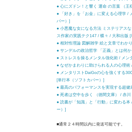
● 心にズドン！と響く 運命 の言葉 （王様文
● 「好き」を「お金」に変える心理学 / メ
バー）]
● 小悪魔な女になる方法 ミステリアス
ス作家の実践テク147 / 蝶々 / 大和出版 
● 相対性理論 図解雑学 絵と文章でわかりやす
● サンデルの政治哲学 「正義」とは何か （平
● ストレスを操るメンタル強化術 / メンタリスト
● なぜかまわりに助けられる人の心理術 / メ
● メンタリストDaiGoの心を強くする300
[単行本（ソフトカバー）]
● 最高のパフォーマンスを実現する超健康法 /
● 死者は空中を歩く （徳間文庫） / 赤川 
● 読書が「知識」と「行動」に変わる本 /
ー）]
■通常２４時間以内に発送可能です。