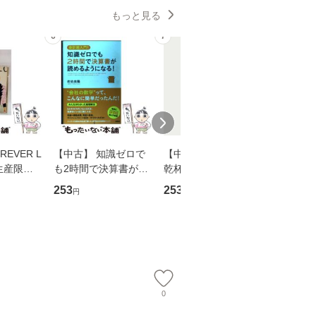
もっと見る
6
7
8
EVER L
【中古】 知識ゼロで
【中古】 ウインクで
【中古】
生産限定
も2時間で決算書が読
乾杯 (ノン・ポシェッ
春文庫） /
翔太×加藤
めるようになる！ 会
ト) / 東野圭吾 / 祥伝
文藝春秋 
253
253
262
円
円
円
計超入門！ / 佐伯 良
社 [文庫]【メール便送
ル便送料
】
隆 / 高橋書店 [単行本
料無料】
（ソフトカバー）]
【メール便送
0