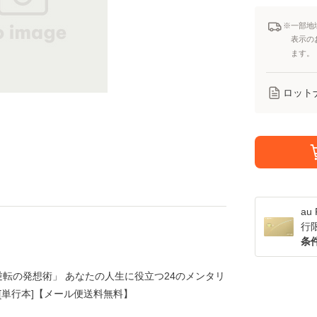
※一部地
表示の
ます。
ロット
a
行
条
逆転の発想術」 あなたの人生に役立つ24のメンタリ
出版 [単行本]【メール便送料無料】