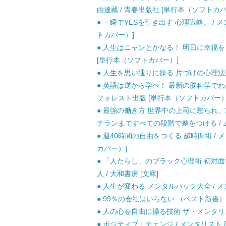
由達藏 / 青春出版社 [単行本（ソフトカバ
● 一瞬でYESを引き出す 心理戦略。 / メ
トカバー）]
● 人生はニャンとかなる！ 明日に幸福をまね
[単行本（ソフトカバー）]
● 人生を思い通りに操る 片づけの心理法則 /
● 英語は逆から学べ！ 最新の脳科学でわか
フォレスト出版 [単行本（ソフトカバー）
● 最強の働き方 世界中の上司に怒られ
テランまですべての段階で差をつける / ム
● 週40時間の自由をつくる 超時間術 / メ
カバー）]
● 「人たらし」のブラック心理術 初対面で
人 / 大和書房 [文庫]
● 人生が変わる メンタルハック大全 / メン
● 99％の会社はいらない （ベスト新書） /
● 人の心を自由に操る技術 ザ・メンタリズム 
● ポジティブ・チェンジ / メンタリスト D