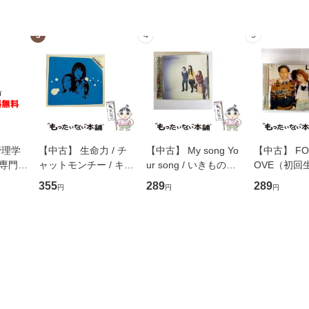
3
4
5
管理学
【中古】 生命力 / チ
【中古】 My song Yo
【中古】 FOR
専門職
ャットモンチー / キュ
ur song / いきものが
OVE（初回
ントス
ーンレコード [CD]
かり / [CD]【メール便
盤） / 清水
355
289
289
円
円
円
(看護
【メール便送料無料】
送料無料】
ミリヤ / [CD]【メール
 / 手
便送料無料
 南江