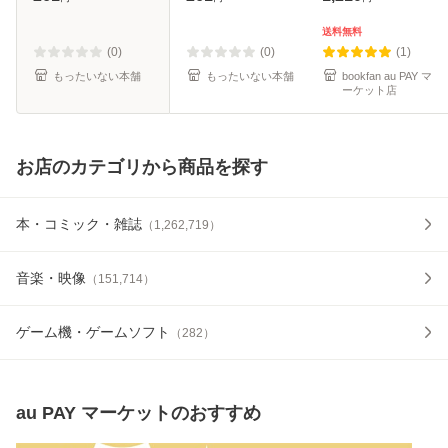
教育出版 [単行本
料無料】
（ソフトカバー）]
送料無料
【メール便送料無
(0)
(0)
(1)
料】
もったいない本舗
もったいない本舗
bookfan au PAY マ
ーケット店
お店のカテゴリから商品を探す
本・コミック・雑誌
（
1,262,719
）
音楽・映像
（
151,714
）
ゲーム機・ゲームソフト
（
282
）
au PAY マーケット
のおすすめ