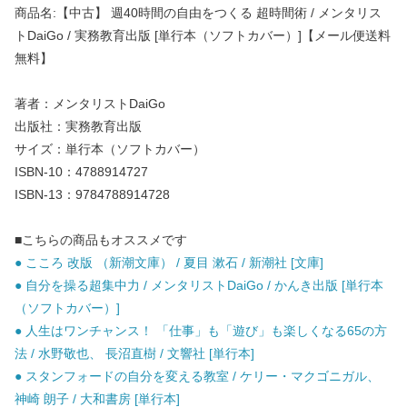
商品名:【中古】 週40時間の自由をつくる 超時間術 / メンタリス
トDaiGo / 実務教育出版 [単行本（ソフトカバー）]【メール便送料
無料】
著者：メンタリストDaiGo
出版社：実務教育出版
サイズ：単行本（ソフトカバー）
ISBN-10：4788914727
ISBN-13：9784788914728
■こちらの商品もオススメです
● こころ 改版 （新潮文庫） / 夏目 漱石 / 新潮社 [文庫]
● 自分を操る超集中力 / メンタリストDaiGo / かんき出版 [単行本
（ソフトカバー）]
● 人生はワンチャンス！ 「仕事」も「遊び」も楽しくなる65の方
法 / 水野敬也、 長沼直樹 / 文響社 [単行本]
● スタンフォードの自分を変える教室 / ケリー・マクゴニガル、
神崎 朗子 / 大和書房 [単行本]