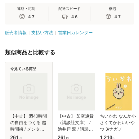
連絡・応対
配送スピード
梱包
4.7
4.6
4.7
販売者情報
支払い方法
営業日カレンダー
類似商品と比較する
今見ている商品
【中古】 週40時間
【中古】 架空通貨
ちいかわ なんか小
の自由をつくる 超
（講談社文庫） /
さくてかわいいや
時間術 / メンタリ
池井戸 潤 / 講談社
つ 3/ナガノ
ストDaiGo / 実務
[文庫]【メール便送
261
261
1,210
円
円
円