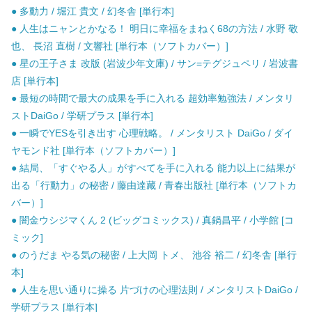
● 多動力 / 堀江 貴文 / 幻冬舎 [単行本]
● 人生はニャンとかなる！ 明日に幸福をまねく68の方法 / 水野 敬
也、 長沼 直樹 / 文響社 [単行本（ソフトカバー）]
● 星の王子さま 改版 (岩波少年文庫) / サン=テグジュペリ / 岩波書
店 [単行本]
● 最短の時間で最大の成果を手に入れる 超効率勉強法 / メンタリ
ストDaiGo / 学研プラス [単行本]
● 一瞬でYESを引き出す 心理戦略。 / メンタリスト DaiGo / ダイ
ヤモンド社 [単行本（ソフトカバー）]
● 結局、「すぐやる人」がすべてを手に入れる 能力以上に結果が
出る「行動力」の秘密 / 藤由達藏 / 青春出版社 [単行本（ソフトカ
バー）]
● 闇金ウシジマくん 2 (ビッグコミックス) / 真鍋昌平 / 小学館 [コ
ミック]
● のうだま やる気の秘密 / 上大岡 トメ、 池谷 裕二 / 幻冬舎 [単行
本]
● 人生を思い通りに操る 片づけの心理法則 / メンタリストDaiGo /
学研プラス [単行本]