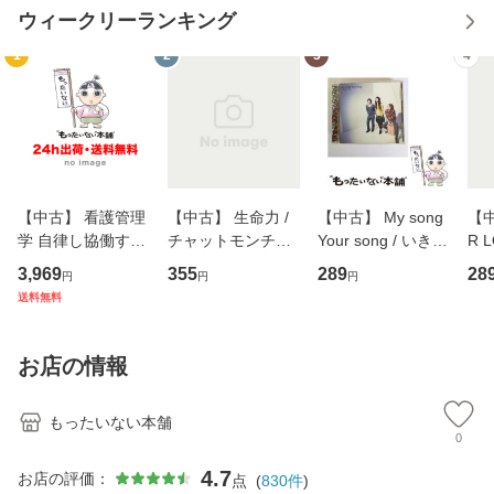
ウィークリーランキング
1
2
3
4
【中古】 看護管理
【中古】 生命力 /
【中古】 My song
【中
学 自律し協働する
チャットモンチー /
Your song / いきも
R 
専門職の看護マネ
キューンレコード
のがかり / [CD]
産限
3,969
355
289
28
円
円
円
ジメントスキル 改
[CD]【メール便送
【メール便送料無
翔太
送料無料
訂第3版 (看護学テ
料無料】
料】
[C
キストNiCE) / 手島
料
恵 藤本幸三 / 南江
お店の情報
堂 [単行
もったいない本舗
0
4.7
お店の評価：
点
(
830
件
)