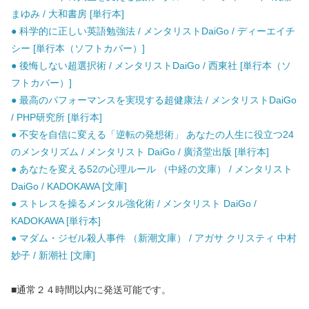
まゆみ / 大和書房 [単行本]
● 科学的に正しい英語勉強法 / メンタリストDaiGo / ディーエイチ
シー [単行本（ソフトカバー）]
● 後悔しない超選択術 / メンタリストDaiGo / 西東社 [単行本（ソ
フトカバー）]
● 最高のパフォーマンスを実現する超健康法 / メンタリストDaiGo
/ PHP研究所 [単行本]
● 不安を自信に変える「逆転の発想術」 あなたの人生に役立つ24
のメンタリズム / メンタリスト DaiGo / 廣済堂出版 [単行本]
● あなたを変える52の心理ルール （中経の文庫） / メンタリスト
DaiGo / KADOKAWA [文庫]
● ストレスを操るメンタル強化術 / メンタリスト DaiGo /
KADOKAWA [単行本]
● マダム・ジゼル殺人事件 （新潮文庫） / アガサ クリスティ 中村
妙子 / 新潮社 [文庫]
■通常２４時間以内に発送可能です。