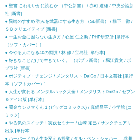
● 聖書 これをいかに読むか （中公新書） / 赤司 道雄 / 中央公論新
社 [新書]
● 異端のすすめ 強みを武器にする生き方 （SB新書） / 橋下 徹 /
ＳＢクリエイティブ [新書]
● 一生お金に困らない生き方 / 心屋 仁之助 / PHP研究所 [単行本
（ソフトカバー）]
● 今やる人になる40の習慣 / 林 修 / 宝島社 [単行本]
● 好きなことだけで生きていく。 （ポプラ新書） / 堀江貴文 / ポ
プラ社 [新書]
● ポジティブ・チェンジ / メンタリスト DaiGo / 日本文芸社 [単行
本（ソフトカバー）]
● 人生が変わる メンタルハック大全 / メンタリストDaiGo / セブン
＆アイ出版 [単行本]
● 闇金ウシジマくん 1 (ビッグコミックス) / 真鍋昌平 / 小学館 [コ
ミック]
● やる気のスイッチ！実践セミナー / 山崎 拓巳 / サンクチュアリ
出版 [単行本]
● ハーバードの人生を変える授業 / タル・ベン・シャハー、 成瀬