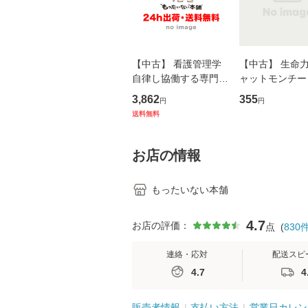
【中古】 看護管理学
【中古】 生命力 
自律し協働する専門職
ャットモンチー 
の看護マネジメントス
ーンレコード [C
3,862
355
円
円
キル 改訂第3版 (看護
【メール便送料
送料無料
学テキストNiCE) / 手
島恵 藤本幸三 / 南江
堂 [単行
お店の情報
もったいない本舗
4.7
お店の評価：
点
(
830
連絡・応対
配送スピ
4.7
4
販売者情報
支払い方法
営業日カレン