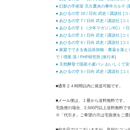
● 幻影の手術室 天久鷹央の事件カルテ (新潮文
● あひるの空 10 / 日向 武史 / 講談社 [
● あひるの空 7 / 日向 武史 / 講談社 [コ
● あひるの空 1 （少年マガジンKC） / 日
● あひるの空 2 / 日向 武史 / 講談社 [コ
● あひるの空 6 / 日向 武史 / 講談社 [コ
● 家庭でできる食品添加物・農薬を落と
で / 増尾 清 / PHP研究所 [単行本]
● 天然酵母で国産小麦パン おいしくて安全 
● あひるの空 5 / 日向 武史 / 講談社 [コ
■通常２４時間以内に発送可能です。
■メール便は、１冊から送料無料です。
宅急便の場合、2,500円以上送料無料で
※「代引き」ご希望の方は宅急便をご選
■中古品ではございますが、良好なコン