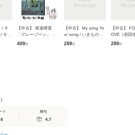
/ チ
【中古】 発達障害
【中古】 My song Yo
【中古】 FOR
/ キュ
「グレーゾーン」 そ
ur song / いきものが
OVE（初回
D]
の正しい理解と克服法
かり / [CD]【メール便
盤） / 清水
409
289
289
円
円
円
無料】
(SB新書 572) / 岡田尊
送料無料】
ミリヤ / [CD]【メール
司 / ＳＢクリエイティ
便送料無料
ブ [新書]【メール便送
料無料】
件
)
ード
梱包
.6
4.7
ダー