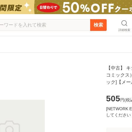
検索
詳細検索
【中古】 キ
コミックス） 
ック]【メ
505
円(
税
[NETWOR
してください