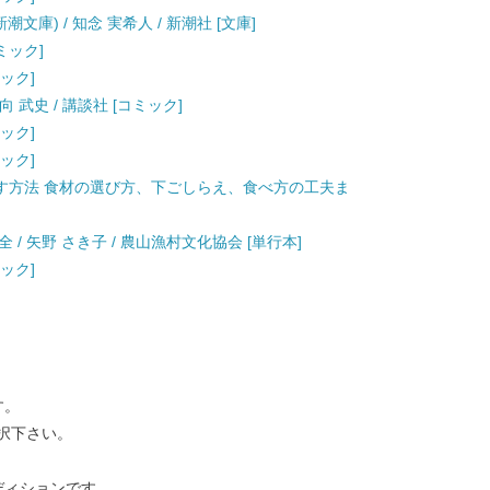
庫) / 知念 実希人 / 新潮社 [文庫]
コミック]
ミック]
向 武史 / 講談社 [コミック]
ミック]
ミック]
す方法 食材の選び方、下ごしらえ、食べ方の工夫ま
/ 矢野 さき子 / 農山漁村文化協会 [単行本]
ミック]
す。
択下さい。
ディションです。