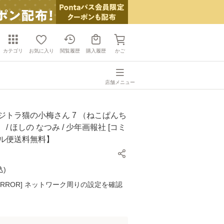
カテゴリ
お気に入り
閲覧履歴
購入履歴
かご
店舗メニュー
ジトラ猫の小梅さん 7 （ねこぱんち
/ ほしの なつみ / 少年画報社 [コミ
ール便送料無料】
込
)
K ERROR] ネットワーク周りの設定を確認