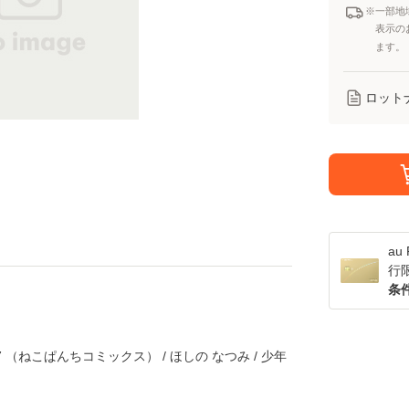
※一部地
表示の
ます。
ロット
a
行
条
（ねこぱんちコミックス） / ほしの なつみ / 少年