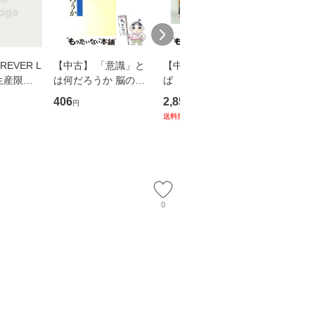
EVER L
【中古】 「意識」と
【中古】 耳をすませ
【中古】
生産限定
は何だろうか 脳の来
ば 〈2枚組〉 [DVD] /
も2時間
翔太×加藤
歴、知覚の錯誤 （講
ブエナ・ビスタ・ホー
めるよう
406
2,852
253
円
円
円
談社現代新書） / 下条
ム・エンターテイメン
計超入門！
送料無料
】
信輔 / 講談社 [新書]
ト [DVD]【メール便送
隆 / 高
【メール便送料無料】
料無料】
（ソフト
【メール
0