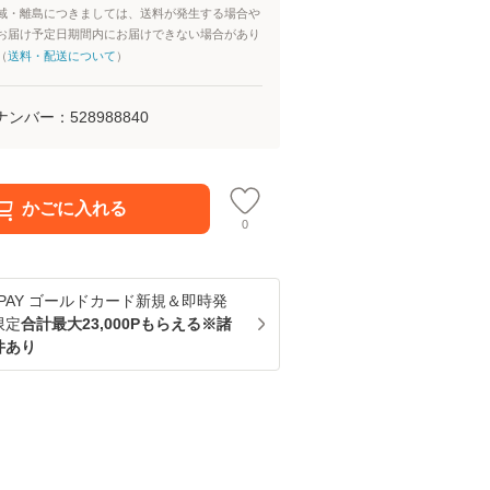
域・離島につきましては、送料が発生する場合や
お届け予定日期間内にお届けできない場合があり
（
送料・配送について
）
ナンバー：
528988840
かごに入れる
0
u PAY ゴールドカード新規＆即時発
限定
合計最大23,000Pもらえる※諸
件あり