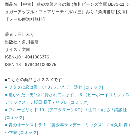
商品名:【中古】 銀砂糖師と金の繭 (角川ビーンズ文庫 BB73-11 シ
ュガーアップル・フェアリーテイル) / 三川みり / 角川書店 [文庫]
【メール便送料無料】
著者：三川みり
出版社：角川書店
サイズ：文庫
ISBN-10：4041006376
ISBN-13：9784041006375
■こちらの商品もオススメです
● ヲタクに恋は難しい 9 / ふじた / 一迅社 [コミック]
● 抱かれたい男1位に脅されています。 6 （ビーボーイコミックス
デラックス） / 桜日 梯子 / リブレ [コミック]
● ブルーピリオド 10 （アフタヌーンKC） / 山口 つばさ / 講談社
[コミック]
● 青のオーケストラ 1 （裏少年サンデーコミックス） / 阿久井 真 /
小学館 [コミック]