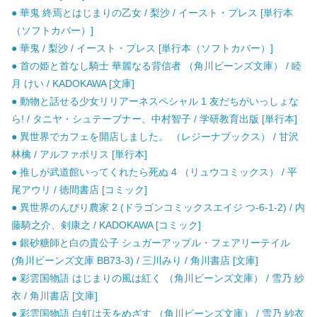
● 華鬼 終焉とはじまりの乙女 / 梨沙 / イースト・プレス [単行本
（ソフトカバー）]
● 華鬼 / 梨沙 / イースト・プレス [単行本（ソフトカバー）]
● 首の姫と首なし騎士 華麗なる背信者 （角川ビーンズ文庫） / 睦
月 けい / KADOKAWA [文庫]
● 動物と話せる少女リリアーネスペシャル 1 友だちがいっしょな
ら! / タニヤ・シュテーブナー、中村智子 / 学研教育出版 [単行本]
● 異世界でカフェを開店しました。 （レジーナブックス） / 甘沢
林檎 / アルファポリス [単行本]
● 推しが武道館いってくれたら死ぬ 4 （リュウコミックス） / 平
尾アウリ / 徳間書店 [コミック]
● 異世界のんびり農家 2 (ドラゴンコミックスエイジ つ-6-1-2) / 内
藤騎之介、剣康之 / KADOKAWA [コミック]
● 銀砂糖師と白の貴公子 シュガーアップル・フェアリーテイル
(角川ビーンズ文庫 BB73-3) / 三川みり / 角川書店 [文庫]
● 彩雲国物語 はじまりの風は紅く （角川ビーンズ文庫） / 雪乃 紗
衣 / 角川書店 [文庫]
● 彩雲国物語 白虹は天をめざす （角川ビーンズ文庫） / 雪乃 紗衣