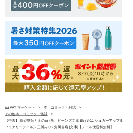
au PAY マーケット
>
本・コミック・雑誌
>
その他本・コミック・雑誌
>
【中古】 銀砂糖師と金の繭 (角川ビーンズ文庫 BB73-11 シュガーアップル・
フェアリーテイル) / 三川みり / 角川書店 [文庫]【メール便送料無料】