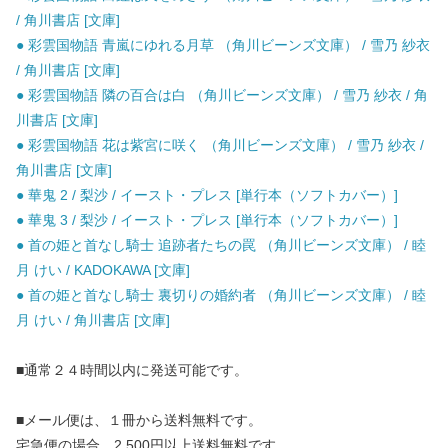
/ 角川書店 [文庫]
● 彩雲国物語 青嵐にゆれる月草 （角川ビーンズ文庫） / 雪乃 紗衣
/ 角川書店 [文庫]
● 彩雲国物語 隣の百合は白 （角川ビーンズ文庫） / 雪乃 紗衣 / 角
川書店 [文庫]
● 彩雲国物語 花は紫宮に咲く （角川ビーンズ文庫） / 雪乃 紗衣 /
角川書店 [文庫]
● 華鬼 2 / 梨沙 / イースト・プレス [単行本（ソフトカバー）]
● 華鬼 3 / 梨沙 / イースト・プレス [単行本（ソフトカバー）]
● 首の姫と首なし騎士 追跡者たちの罠 （角川ビーンズ文庫） / 睦
月 けい / KADOKAWA [文庫]
● 首の姫と首なし騎士 裏切りの婚約者 （角川ビーンズ文庫） / 睦
月 けい / 角川書店 [文庫]
■通常２４時間以内に発送可能です。
■メール便は、１冊から送料無料です。
宅急便の場合、2,500円以上送料無料です。