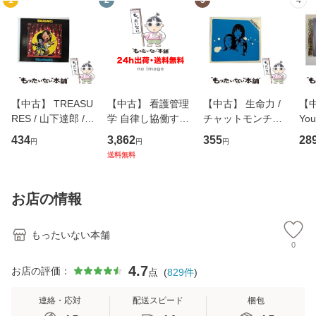
1
2
3
4
【中古】 TREASU
【中古】 看護管理
【中古】 生命力 /
【中
RES / 山下達郎 /
学 自律し協働する
チャットモンチー /
You
イーストウエス
専門職の看護マネ
キューンレコード
のがか
434
3,862
355
28
円
円
円
ト・ジャパン [CD]
ジメントスキル 改
[CD]【メール便送
【
送料無料
【メール便送料無
訂第3版 (看護学テ
料無料】
料
料】
キストNiCE) / 手島
恵 藤本幸三 / 南江
お店の情報
堂 [単行
もったいない本舗
0
4.7
お店の評価：
点
(
829
件
)
連絡・応対
配送スピード
梱包