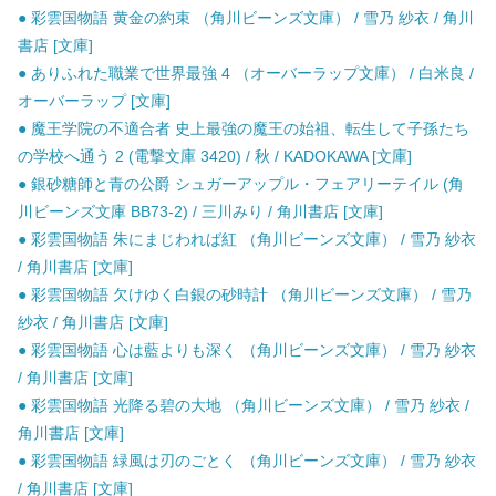
● 彩雲国物語 黄金の約束 （角川ビーンズ文庫） / 雪乃 紗衣 / 角川
書店 [文庫]
● ありふれた職業で世界最強 4 （オーバーラップ文庫） / 白米良 /
オーバーラップ [文庫]
● 魔王学院の不適合者 史上最強の魔王の始祖、転生して子孫たち
の学校へ通う 2 (電撃文庫 3420) / 秋 / KADOKAWA [文庫]
● 銀砂糖師と青の公爵 シュガーアップル・フェアリーテイル (角
川ビーンズ文庫 BB73-2) / 三川みり / 角川書店 [文庫]
● 彩雲国物語 朱にまじわれば紅 （角川ビーンズ文庫） / 雪乃 紗衣
/ 角川書店 [文庫]
● 彩雲国物語 欠けゆく白銀の砂時計 （角川ビーンズ文庫） / 雪乃
紗衣 / 角川書店 [文庫]
● 彩雲国物語 心は藍よりも深く （角川ビーンズ文庫） / 雪乃 紗衣
/ 角川書店 [文庫]
● 彩雲国物語 光降る碧の大地 （角川ビーンズ文庫） / 雪乃 紗衣 /
角川書店 [文庫]
● 彩雲国物語 緑風は刃のごとく （角川ビーンズ文庫） / 雪乃 紗衣
/ 角川書店 [文庫]