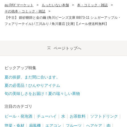
au PAY マーケット
>
もったいない本舗
>
本・コミック・雑誌
>
その他本・コミック・雑誌
>
【中古】 銀砂糖師と金の繭 (角川ビーンズ文庫 BB73-11 シュガーアップル・
フェアリーテイル) / 三川みり / 角川書店 [文庫]【メール便送料無料】
ページトップへ
ピックアップ特集
夏の挨拶、まだ間に合います。
夏の必需品！ひんやりアイテム
旬の美味しさをお届け！夏の瑞々しい果物
注目のカテゴリ
ビール・発泡酒
チューハイ
水
お茶飲料
ソフトドリンク
惣菜・食材
扇風機
エアコン
フルーツ
ヘアケア
肉