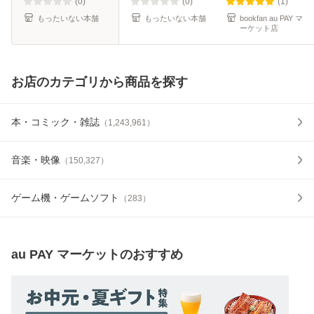
角川書店 [文庫]
(0)
(0)
(1)
【メール便送
もったいない本舗
もったいない本舗
bookfan au PAY マ
ーケット店
お店のカテゴリから商品を探す
本・コミック・雑誌
（
1,243,961
）
音楽・映像
（
150,327
）
ゲーム機・ゲームソフト
（
283
）
au PAY マーケット
のおすすめ