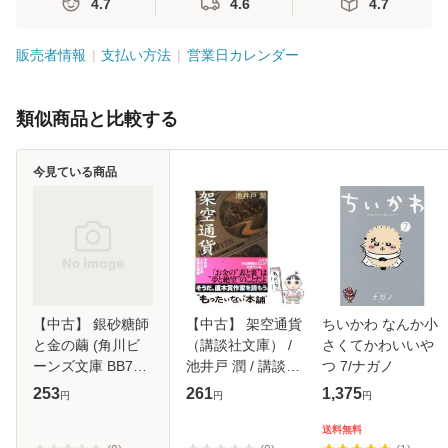
4.7
4.6
4.7
販売者情報
支払い方法
営業日カレンダー
類似商品と比較する
今見ている商品
【中古】 銀砂糖師
【中古】 架空通貨
ちいかわ なんか小
と金の繭 (角川ビ
（講談社文庫） /
さくてかわいいや
ーンズ文庫 BB73-
池井戸 潤 / 講談社
つ 7/ナガノ
11 シュガーアップ
[文庫]【メール便送
253
261
1,375
円
円
円
ル・フェアリーテ
料無料】
イル) / 三川みり /
送料無料