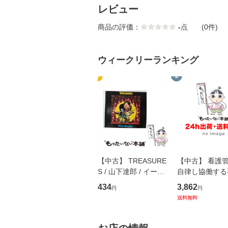
レビュー
商品の評価：
-
点
(0件)
ウィークリーランキング
1
2
【中古】 TREASURE
【中古】 看護
S / 山下達郎 / イース
自律し協働する
トウエスト・ジャパン
の看護マネジメ
434
3,862
円
円
[CD]【メール便送料無
キル 改訂第3版 
送料無料
料】
学テキストNiCE)
島恵 藤本幸三 /
堂 [単行