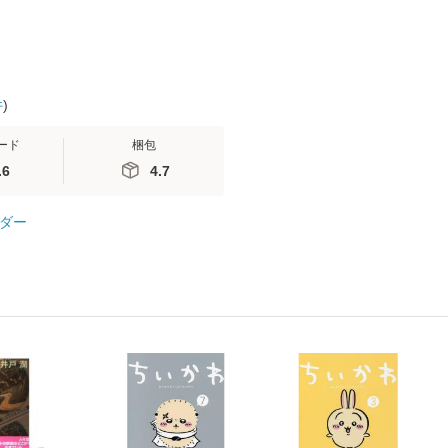
件
)
ード
梱包
.6
4.7
ダー