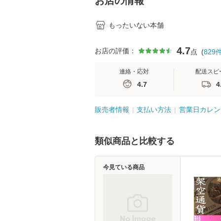
お店の情報
もったいない本舗
4.7
お店の評価：
点
(
829
連絡・応対
配送スピ
4.7
4
販売者情報
支払い方法
営業日カレン
類似商品と比較する
今見ている商品