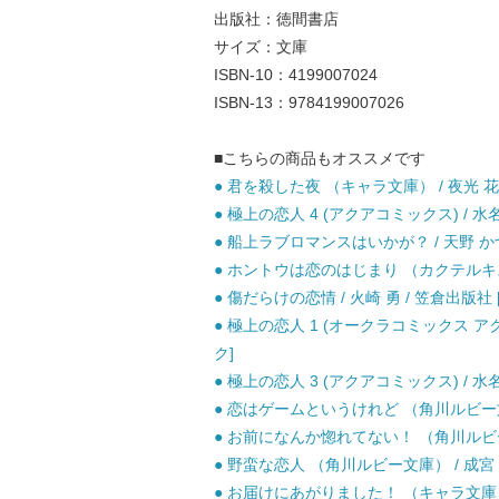
出版社：徳間書店
サイズ：文庫
ISBN-10：4199007024
ISBN-13：9784199007026
■こちらの商品もオススメです
● 君を殺した夜 （キャラ文庫） / 夜光 花 
● 極上の恋人 4 (アクアコミックス) / 水
● 船上ラブロマンスはいかが？ / 天野 かづ
● ホントウは恋のはじまり （カクテルキス文
● 傷だらけの恋情 / 火崎 勇 / 笠倉出版社 
● 極上の恋人 1 (オークラコミックス アク
ク]
● 極上の恋人 3 (アクアコミックス) / 水
● 恋はゲームというけれど （角川ルビー文庫） 
● お前になんか惚れてない！ （角川ルビー文庫）
● 野蛮な恋人 （角川ルビー文庫） / 成宮 ゆ
● お届けにあがりました！ （キャラ文庫） /