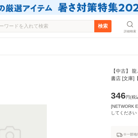
検索
詳細検索
【中古】 龍と
書店 [文庫
346
円(
税
[NETWOR
してください
※一部地