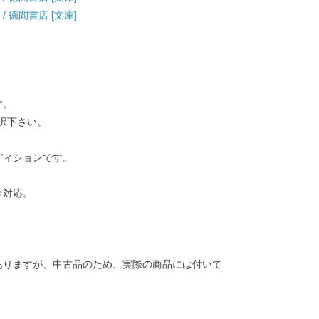
/ 徳間書店 [文庫]
す。
択下さい。
ディションです。
金対応。
ありますが、中古品のため、実際の商品には付いて