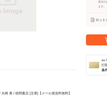
表示の
ます。
ロット
a
行
条
 火崎 勇 / 徳間書店 [文庫]【メール便送料無料】