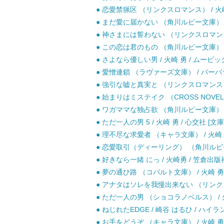
● 恋愛禁猟区 （リンクスロマンス） / 火崎
● まだ愛に届かない （角川ルビー文庫） / 
● 神さまには誓わない （リンクスロマンス） 
● この恋は君のもの （角川ルビー文庫） / 
● さよなら優しい男 / 火崎 勇 / ムービック
● 愛憎連鎖 （ラヴァーズ文庫） / バーバラ 
● 強引な嘘と真実と （リンクスロマンス） 
● 始まりはミステイク （CROSS NOVELS
● ワガママな独占欲 （角川ルビー文庫） / 成
● ただ一人の男 5 / 火崎 勇 / 心交社 [文庫
● 理不尽な求愛者 （キャラ文庫） / 火崎 勇
● 恋愛取引（ディーリング） （角川ルビー文庫
● 好きなら一緒 にっ / 火崎勇 / 笠倉出版
● 夢の通ひ路 （コバルト文庫） / 火崎 勇 
● アナタはソレを我慢出来ない （リンクスロ
● ただ一人の男 （ショコラノベルス） / 火崎
● ねじれたEDGE / 崎谷 はるひ / ハイラ
● お手をどうぞ （キャラ文庫） / 火崎 勇 