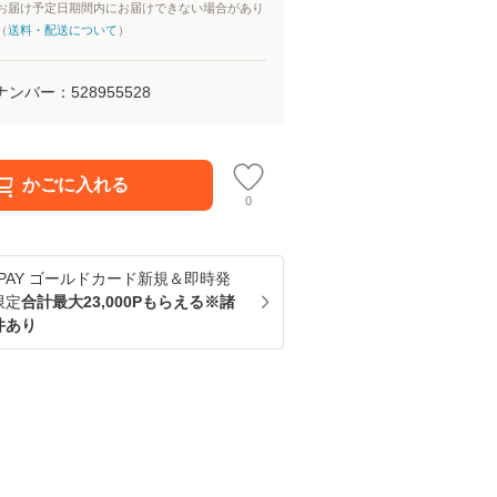
お届け予定日期間内にお届けできない場合があり
（
送料・配送について
）
ナンバー：
528955528
かごに入れる
0
u PAY ゴールドカード新規＆即時発
限定
合計最大23,000Pもらえる※諸
件あり