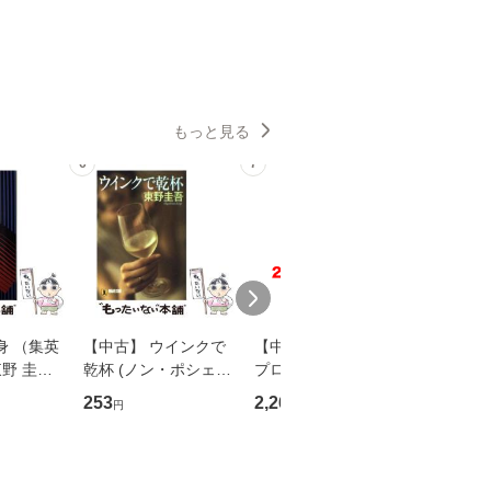
もっと見る
6
7
8
身 （集英
【中古】 ウインクで
【中古】 野ブタ。を
【中古】 
野 圭吾 /
乾杯 (ノン・ポシェッ
プロデュース [DVD-B
島みゆき / [CD]【
庫]【メール
ト) / 東野圭吾 / 祥伝
OX] / バップ [DVD]
ル便送料
253
2,266
2,150
円
円
円
】
社 [文庫]【メール便送
【メール便送料無料】
料無料】