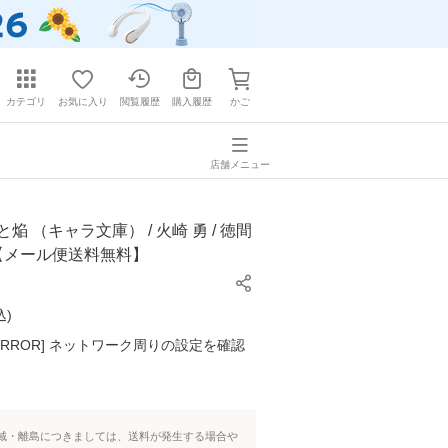
カテゴリ
お気に入り
閲覧履歴
購入履歴
かご
店舗メニュー
焔 （キャラ文庫） / 火崎 勇 / 徳間
]【メール便送料無料】
込
)
K ERROR] ネットワーク周りの設定を確認
域・離島につきましては、送料が発生する場合や