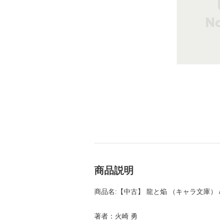
商品説明
商品名:【中古】 龍と焔 （キャラ文庫） /
著者：火崎 勇