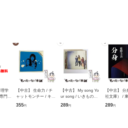
3
4
5
管理学
【中古】 生命力 / チ
【中古】 My song Yo
【中古】 分
専門職
ャットモンチー / キュ
ur song / いきものが
社文庫） / 東
ントス
ーンレコード [CD]
かり / [CD]【メール便
集英社 [文
355
289
289
円
円
円
(看護
【メール便送料無料】
送料無料】
便送料無料
 / 手
 南江