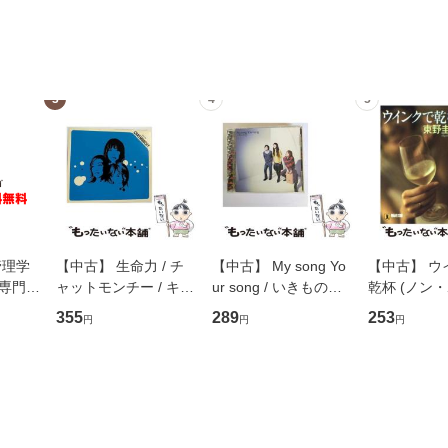
3
4
5
管理学
【中古】 生命力 / チ
【中古】 My song Yo
【中古】 ウ
専門職
ャットモンチー / キュ
ur song / いきものが
乾杯 (ノン
ントス
ーンレコード [CD]
かり / [CD]【メール便
ト) / 東野圭
355
289
253
円
円
円
(看護
【メール便送料無料】
送料無料】
社 [文庫]
 / 手
料無料】
 南江