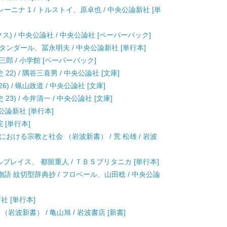
ーニナ 1 / トルストイ、原卓也 / 中央公論新社 [単
ス) / 中央公論社 / 中央公論社 [ペーパーバック]
スタンダール、冨永明夫 / 中央公論新社 [単行本]
慎三郎 / 小学館 [ペーパーバック]
2) / 隅谷三喜男 / 中央公論社 [文庫]
) / 蝋山政道 / 中央公論社 [文庫]
3) / 今井清一 / 中央公論社 [文庫]
央公論新社 [単行本]
院 [単行本]
おける宗教と社会 （岩波新書） / 荒 松雄 / 岩波
ブレイス、 都留重人 / ＴＢＳブリタニカ [単行本]
物語 紋切型辞典抄 / フロベール、山田稔 / 中央公論
社 [単行本]
岩波新書） / 亀山旭 / 岩波書店 [新書]