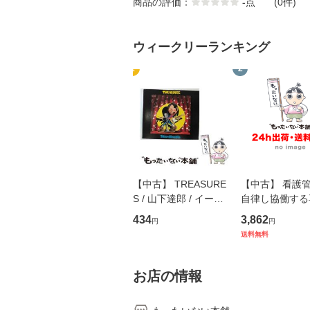
商品の評価：
-
点
(0件)
ウィークリーランキング
1
2
【中古】 TREASURE
【中古】 看護
S / 山下達郎 / イース
自律し協働する
トウエスト・ジャパン
の看護マネジメ
434
3,862
円
円
[CD]【メール便送料無
キル 改訂第3版 
送料無料
料】
学テキストNiCE)
島恵 藤本幸三 /
堂 [単行
お店の情報