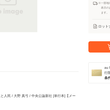
※一部地
表示の
ます。
ロット
a
行
条
人民 / 大野 真弓 / 中央公論新社 [単行本]【メー