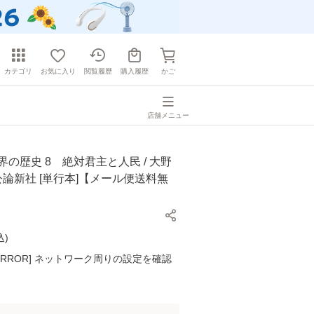
カテゴリ
お気に入り
閲覧履歴
購入履歴
かご
店舗メニュー
界の歴史 8 絶対君主と人民 / 大野
央公論新社 [単行本]【メール便送料無
込
)
K ERROR] ネットワーク周りの設定を確認