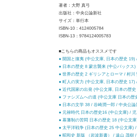
著者：大野 真弓
出版社：中央公論新社
サイズ：単行本
ISBN-10：4124005784
ISBN-13：9784124005783
■こちらの商品もオススメです
● 開国と攘夷 (中公文庫, 日本の歴史 19) 
● 日本の歴史 8 蒙古襲来 (中公バックス)
● 世界の歴史 2 ギリシアとローマ / 村川 
● 町人の実力 (中公文庫, 日本の歴史 17) 
● 近代国家の出発 (中公文庫, 日本の歴史 21
● ファシズムへの道 (中公文庫 日本の歴史 2
● 日本の文学 38 / 谷崎潤一郎 / 中央公論
● 元禄時代 日本の歴史16 (中公文庫) / 児
● 幕藩制の苦悶 日本の歴史 18 (中公文庫) 
● 太平洋戦争 (日本の歴史 25 中公文庫) /
● 昭和史 新版 （岩波新書） / 遠山 茂樹 /