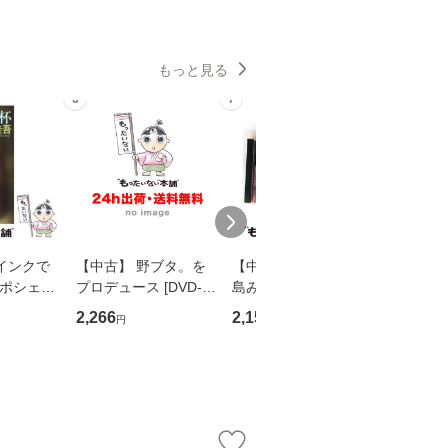
もっと見る
6
7
8
インクで
【中古】 野ブタ。を
【中古】 寒水魚 / 中
【中古】
・ポシェッ
プロデュース [DVD-B
島みゆき / [CD]【メー
カメムシ
吾 / 祥伝
OX] / バップ [DVD]
ル便送料無料】
語る / 
2,266
2,150
2,266
円
円
円
【メール便送
【メール便送料無料】
ワークい
会、吉田元重
夫 / 新評
【メール