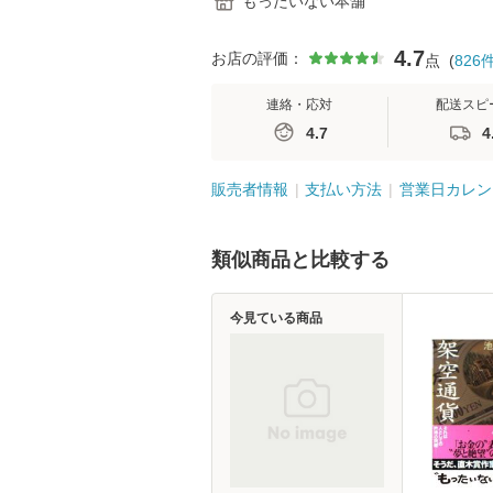
もったいない本舗
4.7
お店の評価：
点
(
826
連絡・応対
配送スピ
4.7
4
販売者情報
支払い方法
営業日カレン
類似商品と比較する
今見ている商品