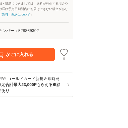
域・離島につきましては、送料が発生する場合や
お届け予定日期間内にお届けできない場合があり
（
送料・配送について
）
ナンバー：
528869302
かごに入れる
0
u PAY ゴールドカード新規＆即時発
限定
合計最大23,000Pもらえる※諸
件あり