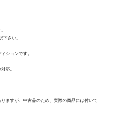
す。
択下さい。
ディションです。
金対応。
ありますが、中古品のため、実際の商品には付いて