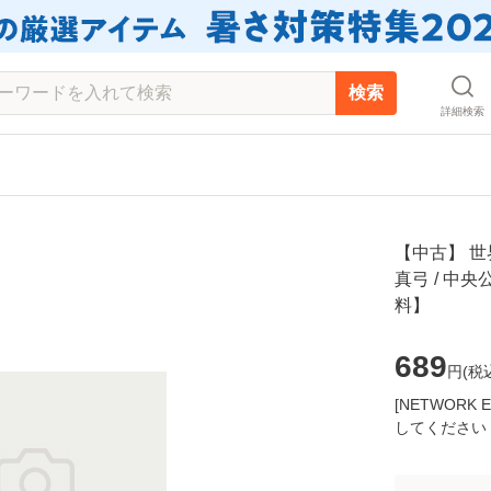
検索
詳細検索
【中古】 世
真弓 / 中
料】
689
円(
税
[NETWOR
してください