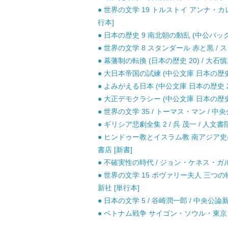
● 世界の文学 19 トルストイ アンナ・カレ
行本]
● 日本の歴史 9 南北朝の動乱 (中公バック
● 世界の文学 8 スタンダール 赤と黒 / 
● 幕藩制の転換 (日本の歴史 20) / 大石
● 大日本帝国の試練 (中公文庫 日本の歴史 2
● よみがえる日本 (中公文庫 日本の歴史 26
● 大正デモクラシー (中公文庫 日本の歴史 2
● 世界の文学 35 / トーマス・マン / 中
● ギリシア悲劇全集 2 / 呉 茂一 / 人文書
● ヒンドゥー教とイスラム教 南アジア史に
書店 [新書]
● 不確実性の時代 / ジョン・ケネス・ガル
● 世界の文学 15 ボヴァリー夫人 三つの
新社 [単行本]
● 日本の文学 5 / 谷崎潤一郎 / 中央公論新
● ベトナム戦争 サイゴン・ソウル・東京 （