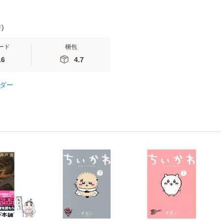
件
)
ード
梱包
.6
4.7
ダー