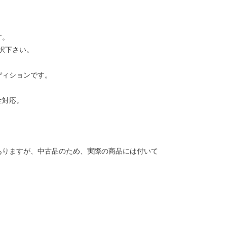
す。
択下さい。
ディションです。
金対応。
ありますが、中古品のため、実際の商品には付いて