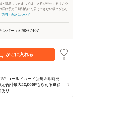
域・離島につきましては、送料が発生する場合や
お届け予定日期間内にお届けできない場合があり
（
送料・配送について
）
ナンバー：
528867407
かごに入れる
0
u PAY ゴールドカード新規＆即時発
限定
合計最大23,000Pもらえる※諸
件あり