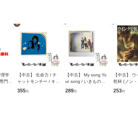
3
4
5
管理学
【中古】 生命力 / チ
【中古】 My song Yo
【中古】 ウ
専門職
ャットモンチー / キュ
ur song / いきものが
乾杯 (ノン
ントス
ーンレコード [CD]
かり / [CD]【メール便
ト) / 東野圭
355
289
253
円
円
円
(看護
【メール便送料無料】
送料無料】
社 [文庫]
 / 手
料無料】
 南江