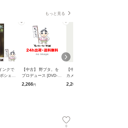
もっと見る
6
7
8
インクで
【中古】 野ブタ。を
【中古】 明日なき森
【中古】
・ポシェッ
プロデュース [DVD-B
カメムシ先生が熊野で
からだの
吾 / 祥伝
OX] / バップ [DVD]
語る / 熊野の森ネット
四季 / 藤
2,266
2,266
1,691
円
円
円
【メール便送
【メール便送料無料】
ワークいちいがしの
漁村文化協
会、吉田元重 玉井済
【メール
夫 / 新評論 [単行本]
【メール
0