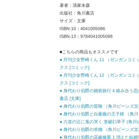
著者：清家未森
出版社：角川書店
サイズ：文庫
ISBN-10：4041005086
ISBN-13：9784041005088
■こちらの商品もオススメです
● 月刊少女野崎くん 11 （ガンガンコミック
クス [コミック]
● 月刊少女野崎くん 12 （ガンガンコミック
クス [コミック]
● 身代わり伯爵の婚前旅行 4 絡み合う恋の糸 
書店 [文庫]
● 身代わり伯爵の冒険 （角川ビーンズ文庫） 
● 身代わり伯爵と白薔薇の王子様 （角川ビーン
● 六道の辻に鬼の哭く 篁破幻草子 (角川ビー
● 身代わり伯爵の求婚 （角川ビーンズ文庫） /
● 身代わり伯爵の花嫁修業 1 消えた結婚契約書