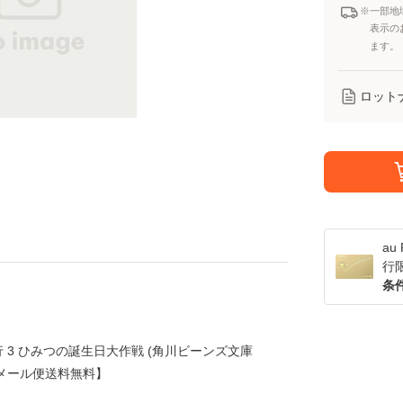
※一部地
表示の
ます。
ロット
a
行
条
 3 ひみつの誕生日大作戦 (角川ビーンズ文庫
庫]【メール便送料無料】