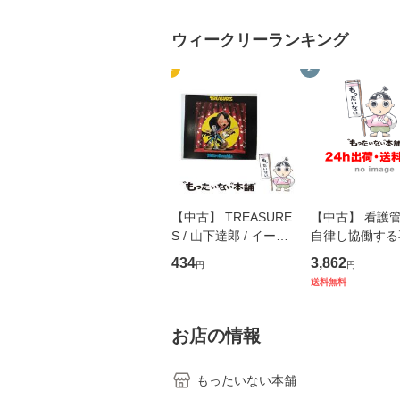
ウィークリーランキング
1
2
【中古】 TREASURE
【中古】 看護
S / 山下達郎 / イース
自律し協働する
トウエスト・ジャパン
の看護マネジメ
434
3,862
円
円
[CD]【メール便送料無
キル 改訂第3版 
送料無料
料】
学テキストNiCE)
島恵 藤本幸三 /
堂 [単行
お店の情報
もったいない本舗