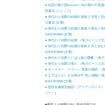
● 花冠の竜の国encoreー花の都の不思議な
田書店 [コミック]
● 身代わり伯爵の結婚行進曲 2 決意と別れの夜
川書店 [文庫]
● 身代わり伯爵の結婚行進曲 3 再会と宣戦布
KADOKAWA [文庫]
● 身代わり伯爵の結婚 （角川ビーンズ文庫） 
● 身代わり伯爵の結婚行進曲 5 光と歩む終幕 
KADOKAWA [文庫]
● 身代わり伯爵といばら姫の憂鬱 （角川ビーン
● 身代わり伯爵の潜入 （角川ビーンズ文庫） /
● モンスター・クラーン 黄昏の標的 （角川ビ
● 王子はただいま出稼ぎ中 竜と指輪と賞金
KADOKAWA [文庫]
● 悪役令嬢後宮物語 （アリアンローズ） 
バー）]
■通常２４時間以内に発送可能です。