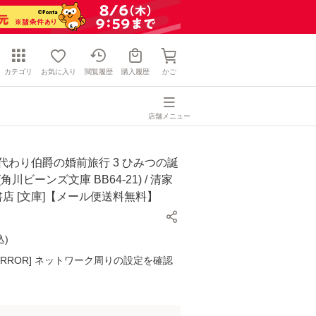
カテゴリ
お気に入り
閲覧履歴
購入履歴
かご
店舗メニュー
代わり伯爵の婚前旅行 3 ひみつの誕
角川ビーンズ文庫 BB64-21) / 清家
川書店 [文庫]【メール便送料無料】
込
)
K ERROR] ネットワーク周りの設定を確認