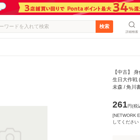
検索
詳細検索
【中古】 身
生日大作戦 (
未森 / 角
261
円(
税
[NETWOR
してください