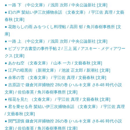
● 一路 下 （中公文庫） / 浅田 次郎 / 中央公論新社 [文庫]
● 幻の声 髪結い伊三次捕物余話 （文春文庫） / 宇江佐 真理 / 文藝
春秋 [文庫]
● 花散らしの雨 みをつくし料理帖 / 高田 郁 / 角川春樹事務所 [文
庫]
● 一路 上 （中公文庫） / 浅田 次郎 / 中央公論新社 [文庫]
● ビブリア古書堂の事件手帖 2 / 三上 延 / アスキー・メディアワー
クス [文庫]
● あかね空 （文春文庫） / 山本 一力 / 文藝春秋 [文庫]
● 江戸の暗黒街 （新潮文庫） / 池波 正太郎 / 新潮社 [文庫]
● 余寒の雪 （文春文庫） / 宇江佐 真理 / 文藝春秋 [文庫]
● 吉原詣で 鎌倉河岸捕物控 28の巻 (ハルキ文庫 さ8-48 時代小説
文庫) / 佐伯泰英 / 角川春樹事務所 [文庫]
● 桜花を見た （文春文庫） / 宇江佐 真理 / 文藝春秋 [文庫]
● 君を乗せる舟 髪結い伊三次捕物余話 （文春文庫） / 宇江佐 真理
/ 文藝春秋 [文庫]
● 閉門謹慎 鎌倉河岸捕物控 26の巻 (ハルキ文庫 さ8-46 時代小説
文庫) / 佐伯泰英 / 角川春樹事務所 [文庫]