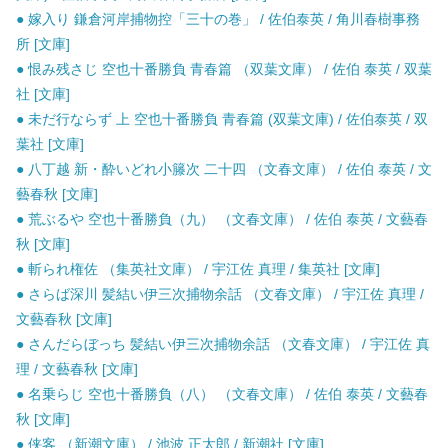
● 嫁入り 鎌倉河岸捕物控「三十の巻」 / 佐伯泰英 / 角川春樹事務
所 [文庫]
● 恨み残さじ 空也十番勝負 青春篇 （双葉文庫） / 佐伯 泰英 / 双葉
社 [文庫]
● 未だ行ならず 上 空也十番勝負 青春篇 (双葉文庫) / 佐伯泰英 / 双
葉社 [文庫]
● 八丁越 新・酔いどれ小籐次 二十四 （文春文庫） / 佐伯 泰英 / 文
藝春秋 [文庫]
● 荒ぶるや 空也十番勝負（九） （文春文庫） / 佐伯 泰英 / 文藝春
秋 [文庫]
● 斬られ権佐 （集英社文庫） / 宇江佐 真理 / 集英社 [文庫]
● さらば深川 髪結い伊三次捕物余話 （文春文庫） / 宇江佐 真理 /
文藝春秋 [文庫]
● さんだらぼっち 髪結い伊三次捕物余話 （文春文庫） / 宇江佐 真
理 / 文藝春秋 [文庫]
● 名乗らじ 空也十番勝負（八） （文春文庫） / 佐伯 泰英 / 文藝春
秋 [文庫]
● 侠客 （新潮文庫） / 池波 正太郎 / 新潮社 [文庫]