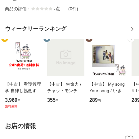
商品の評価：
-
点
(0件)
ウィークリーランキング
1
2
3
4
【中古】 看護管理
【中古】 生命力 /
【中古】 My song
【中
学 自律し協働する
チャットモンチー /
Your song / いきも
R 
専門職の看護マネ
キューンレコード
のがかり / [CD]
産限
3,969
355
289
28
円
円
円
ジメントスキル 改
[CD]【メール便送
【メール便送料無
翔太
送料無料
訂第3版 (看護学テ
料無料】
料】
[C
キストNiCE) / 手島
料
恵 藤本幸三 / 南江
お店の情報
堂 [単行