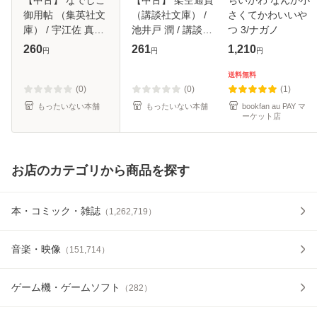
御用帖 （集英社文
（講談社文庫） /
さくてかわいいや
庫） / 宇江佐 真理
池井戸 潤 / 講談社
つ 3/ナガノ
/ 集英社 [文庫]【メ
[文庫]【メール便送
260
261
1,210
円
円
円
ール便送料無料】
料無料】
送料無料
(0)
(0)
(1)
もったいない本舗
もったいない本舗
bookfan au PAY マ
ーケット店
お店のカテゴリから商品を探す
本・コミック・雑誌
（
1,262,719
）
音楽・映像
（
151,714
）
ゲーム機・ゲームソフト
（
282
）