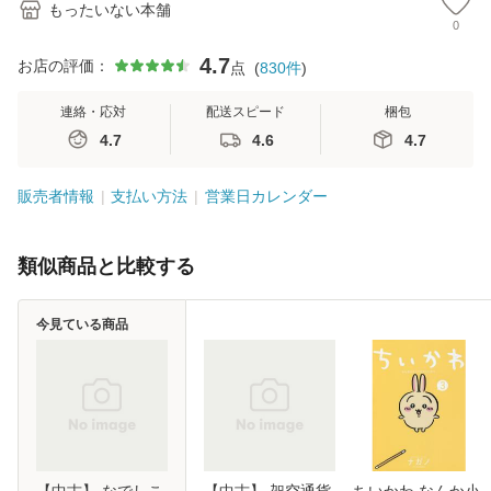
もったいない本舗
0
4.7
お店の評価：
点
(
830
件
)
連絡・応対
配送スピード
梱包
4.7
4.6
4.7
販売者情報
支払い方法
営業日カレンダー
類似商品と比較する
今見ている商品
【中古】 なでしこ
【中古】 架空通貨
ちいかわ なんか小