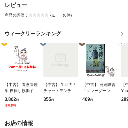
レビュー
商品の評価：
-
点
(0件)
ウィークリーランキング
1
2
3
4
【中古】 看護管理
【中古】 生命力 /
【中古】 発達障害
【中
学 自律し協働する
チャットモンチー /
「グレーゾーン」
You
専門職の看護マネ
キューンレコード
その正しい理解と
のがか
3,862
355
409
28
円
円
円
ジメントスキル 改
[CD]【メール便送
克服法 (SB新書 57
【
送料無料
訂第3版 (看護学テ
料無料】
2) / 岡田尊司 / Ｓ
料
キストNiCE) / 手島
Ｂクリエイティブ
恵 藤本幸三 / 南江
[新書]【メール便送
お店の情報
堂 [単行
料無料】