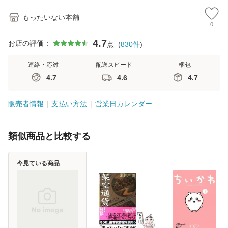
もったいない本舗
0
4.7
お店の評価：
点
(
830
件
)
連絡・応対
配送スピード
梱包
4.7
4.6
4.7
販売者情報
支払い方法
営業日カレンダー
類似商品と比較する
今見ている商品