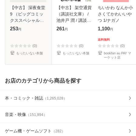
【中古】 深夜食堂
【中古】 架空通貨
ちいかわ なんか小
9 （ビッグコミッ
（講談社文庫） /
さくてかわいいや
クススペシャル） /
池井戸 潤 / 講談社
つ 1/ナガノ
安倍 夜郎 / 小学館
[文庫]【メール便送
253
261
1,100
円
円
円
[コミック]【メール
料無料】
便送料無料】
送料無料
(0)
(0)
(0)
もったいない本舗
もったいない本舗
bookfan au PAY マ
ーケット店
お店のカテゴリから商品を探す
本・コミック・雑誌
（
1,265,028
）
音楽・映像
（
151,994
）
ゲーム機・ゲームソフト
（
282
）