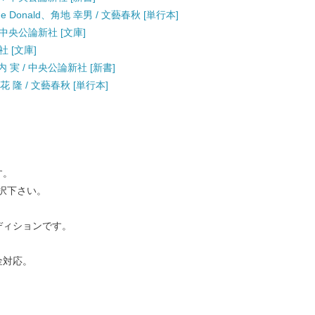
 Donald、角地 幸男 / 文藝春秋 [単行本]
 中央公論新社 [文庫]
社 [文庫]
 実 / 中央公論新社 [新書]
 隆 / 文藝春秋 [単行本]
す。
択下さい。
ディションです。
金対応。