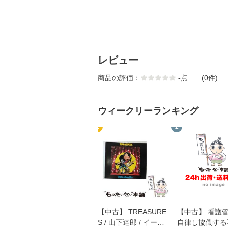
レビュー
商品の評価：
-
点
(0件)
ウィークリーランキング
1
2
【中古】 TREASURE
【中古】 看護
S / 山下達郎 / イース
自律し協働する