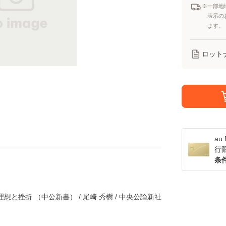
※一部地
表示の
ます。
ロット
a
行
条
想と挫折 （中公新書） / 尾崎 秀樹 / 中央公論新社