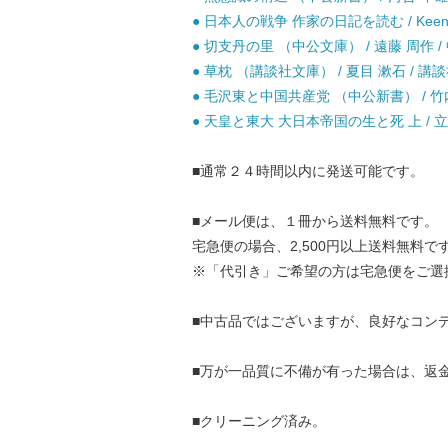
● 日本人の戦争 作家の日記を読む / Keene
● 切支丹の里 （中公文庫） / 遠藤 周作 /
● 草枕 （講談社文庫） / 夏目 漱石 / 講談
● 毛沢東と中国共産党 （中公新書） / 竹内
● 天皇と東大 大日本帝国の生と死 上 / 立花
■通常２４時間以内に発送可能です。
■メール便は、１冊から送料無料です。
宅急便の場合、2,500円以上送料無料で
※「代引き」ご希望の方は宅急便をご選
■中古品ではございますが、良好なコン
■万が一品質に不備が有った場合は、返
■クリーニング済み。