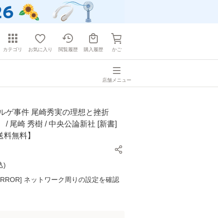
カテゴリ
お気に入り
閲覧履歴
購入履歴
かご
店舗メニュー
ゾルゲ事件 尾崎秀実の理想と挫折
/ 尾崎 秀樹 / 中央公論新社 [新書]
送料無料】
込
)
K ERROR] ネットワーク周りの設定を確認