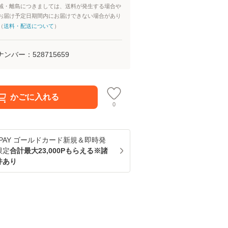
域・離島につきましては、送料が発生する場合や
お届け予定日期間内にお届けできない場合があり
（
送料・配送について
）
ナンバー：
528715659
かごに入れる
0
u PAY ゴールドカード新規＆即時発
限定
合計最大23,000Pもらえる※諸
件あり