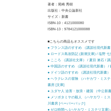
著者：尾崎 秀樹
出版社：中央公論新社
サイズ：新書
ISBN-10：4121000080
ISBN-13：9784121000088
■こちらの商品もオススメです
● フランス語のすすめ （講談社現代新書） /
● ロードス島攻防記 (新潮文庫) / 塩野 七生
● こころ （講談社文庫） / 夏目 漱石 / 講
● 中国語のすすめ （講談社現代新書） / 鐘
● ドイツ語のすすめ （講談社現代新書） / 
● ヘラクレスの冒険 （ハヤカワ・ミステリ
書房 [文庫]
● ユダヤ人 迫害・放浪・建国 （中公新書） 
● メソポタミヤの殺人 （ハヤカワ・ミステ
川書房 [ペーパーバック]
● ゼロ時間へ (ハヤカワ・ミステリ文庫) 