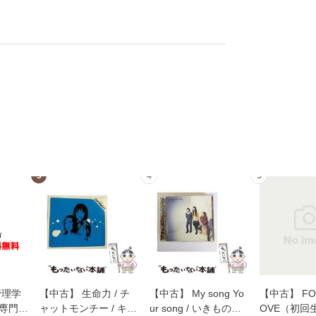
3
4
5
管理学
【中古】 生命力 / チ
【中古】 My song Yo
【中古】 FOR
専門職
ャットモンチー / キュ
ur song / いきものが
OVE（初回