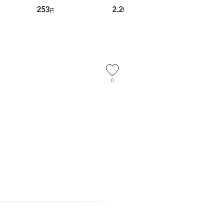
翔太×加藤
ト) / 東野圭吾 / 祥伝
OX] / バップ [DVD]
ル便送料
253
2,266
2,150
円
円
円
社 [文庫]【メール便送
【メール便送料無料】
】
料無料】
0