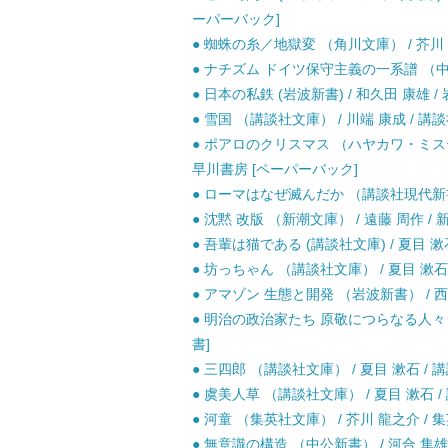
ーパーバック]
● 蜘蛛の糸／地獄変 （角川文庫） / 芥川 
● ナチズム ドイツ保守主義の一系譜 （中公新
● 日本の私鉄 (岩波新書) / 和久田 康雄 /
● 雪国 （講談社文庫） / 川端 康成 / 講談
● ポアロのクリスマス （ハヤカワ・ミステ
早川書房 [ペーパーバック]
● ローマはなぜ滅んだか （講談社現代新書） 
● 沈黙 改版 （新潮文庫） / 遠藤 周作 / 
● 吾輩は猫である (講談社文庫) / 夏目 漱石
● 坊っちゃん （講談社文庫） / 夏目 漱石 
● アマゾン 生態と開発 （岩波新書） / 西沢
● 明治の政治家たち 原敬につらなる人々 上巻
書]
● 三四郎 （講談社文庫） / 夏目 漱石 / 講
● 虞美人草 （講談社文庫） / 夏目 漱石 / 
● 河童 （集英社文庫） / 芥川 龍之介 / 集
● 無意識の構造 （中公新書） / 河合 隼雄 