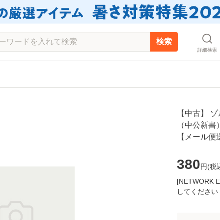
検索
詳細検索
【中古】 
（中公新書） 
【メール便
380
円(
税
[NETWOR
してください