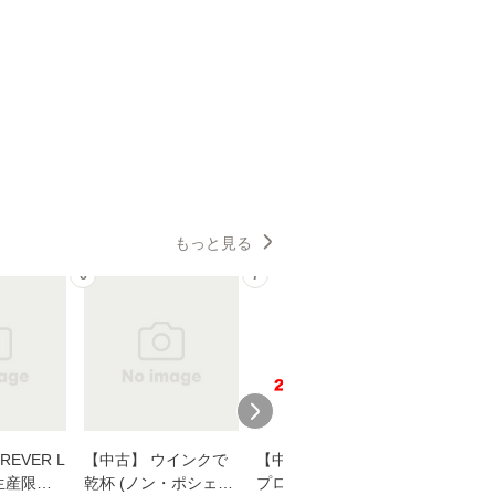
もっと見る
6
7
8
EVER L
【中古】 ウインクで
【中古】 野ブタ。を
【中古】 
生産限定
乾杯 (ノン・ポシェッ
プロデュース [DVD-B
島みゆき / [CD]【