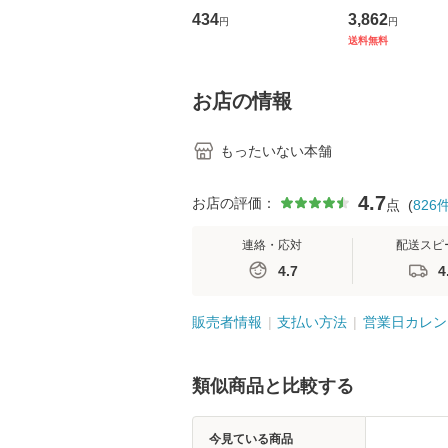
トウエスト・ジャパン
の看護マネジメ
434
3,862
円
円
[CD]【メール便送料無
キル 改訂第3版 
送料無料
料】
学テキストNiCE)
島恵 藤本幸三 /
堂 [単行
お店の情報
もったいない本舗
4.7
お店の評価：
点
(
826
連絡・応対
配送スピ
4.7
4
販売者情報
支払い方法
営業日カレン
類似商品と比較する
今見ている商品