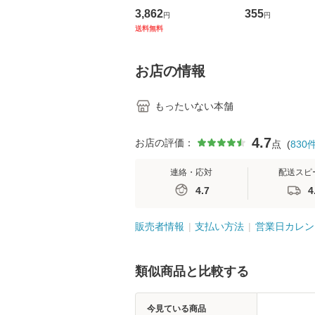
の看護マネジメントス
ーンレコード [C
3,862
355
円
円
キル 改訂第3版 (看護
【メール便送料
送料無料
学テキストNiCE) / 手
島恵 藤本幸三 / 南江
堂 [単行
お店の情報
もったいない本舗
4.7
お店の評価：
点
(
830
連絡・応対
配送スピ
4.7
4
販売者情報
支払い方法
営業日カレン
類似商品と比較する
今見ている商品