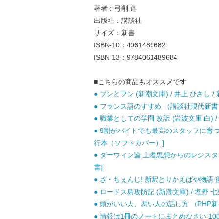
著者：弓削 達
出版社：講談社
サイズ：新書
ISBN-10：4061489682
ISBN-13：9784061489684
■こちらの商品もオススメです
● ブンとフン (新潮文庫) / 井上 ひさし / 
● フランス語のすすめ （講談社現代新書） /
● 職業としての学問 改訳 (岩波文庫 白) 
● 9割がバイトでも最高のスタッフに育つ デ
行本（ソフトカバー）]
● ダーウィン論 土着思想からのレジスタンス
書]
● ざ・ちぇんじ! 新釈とりかえばや物語 後編
● ロードス島攻防記 (新潮文庫) / 塩野 七生
● 頭がいい人、悪い人の話し方 （PHP新書） 
● 情報は1冊のノートにまとめなさい 10