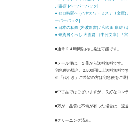
川書房 [ペーパーバック]
● ゼロ時間へ (ハヤカワ・ミステリ文庫) 
ーパーバック]
● 日本の私鉄 (岩波新書) / 和久田 康雄 /
● 奇貨居くべし 火雲篇 （中公文庫） / 宮
■通常２４時間以内に発送可能です。
■メール便は、１冊から送料無料です。
宅急便の場合、2,500円以上送料無料で
※「代引き」ご希望の方は宅急便をご選
■中古品ではございますが、良好なコン
■万が一品質に不備が有った場合は、返
■クリーニング済み。