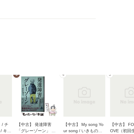
3
4
5
/ チ
【中古】 発達障害
【中古】 My song Yo
【中古】 FOR
/ キュ
「グレーゾーン」 そ
ur song / いきものが
OVE（初回