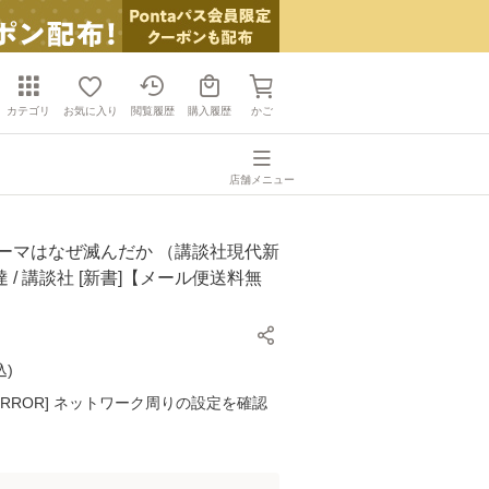
カテゴリ
お気に入り
閲覧履歴
購入履歴
かご
店舗メニュー
ローマはなぜ滅んだか （講談社現代新
 達 / 講談社 [新書]【メール便送料無
込
)
K ERROR] ネットワーク周りの設定を確認