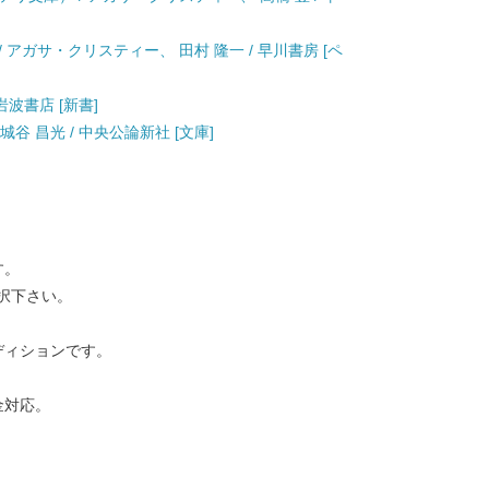
/ アガサ・クリスティー、 田村 隆一 / 早川書房 [ペ
 岩波書店 [新書]
城谷 昌光 / 中央公論新社 [文庫]
す。
択下さい。
ディションです。
金対応。