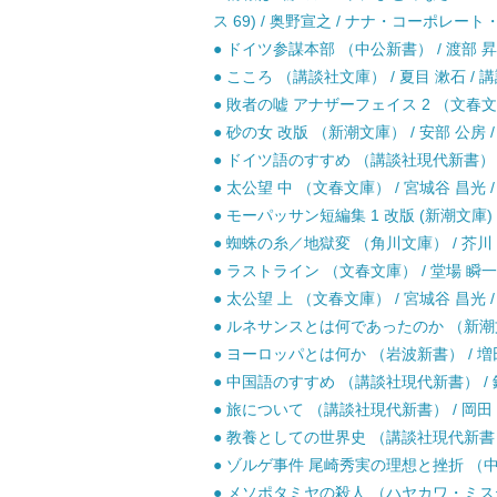
ス 69) / 奥野宣之 / ナナ・コーポレ
● ドイツ参謀本部 （中公新書） / 渡部 昇
● こころ （講談社文庫） / 夏目 漱石 / 講
● 敗者の嘘 アナザーフェイス 2 （文春文庫）
● 砂の女 改版 （新潮文庫） / 安部 公房 /
● ドイツ語のすすめ （講談社現代新書） / 
● 太公望 中 （文春文庫） / 宮城谷 昌光 /
● モーパッサン短編集 1 改版 (新潮文庫) 
● 蜘蛛の糸／地獄変 （角川文庫） / 芥川 
● ラストライン （文春文庫） / 堂場 瞬一 
● 太公望 上 （文春文庫） / 宮城谷 昌光 /
● ルネサンスとは何であったのか （新潮文庫）
● ヨーロッパとは何か （岩波新書） / 増田
● 中国語のすすめ （講談社現代新書） / 鐘
● 旅について （講談社現代新書） / 岡田 喜
● 教養としての世界史 （講談社現代新書） /
● ゾルゲ事件 尾崎秀実の理想と挫折 （中公新
● メソポタミヤの殺人 （ハヤカワ・ミステ