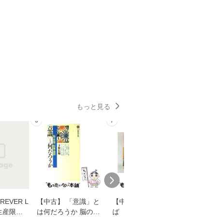
もっと見る
6
7
8
EVER L
【中古】 「意識」と
【中古】 耳をすませ
【中古】
生産限定
は何だろうか 脳の来
ば 〈2枚組〉 [DVD] /
も2時間