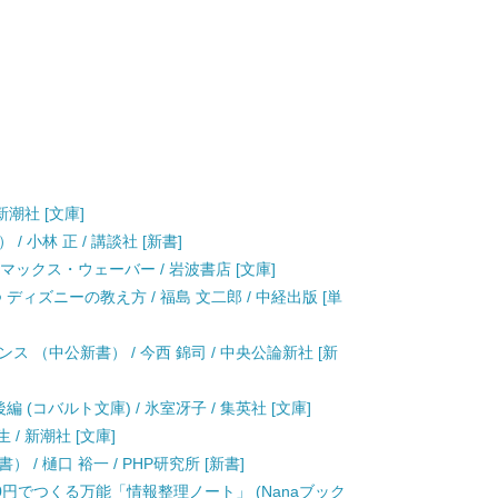
新潮社 [文庫]
 小林 正 / 講談社 [新書]
/ マックス・ウェーバー / 岩波書店 [文庫]
ィズニーの教え方 / 福島 文二郎 / 中経出版 [単
 （中公新書） / 今西 錦司 / 中央公論新社 [新
 (コバルト文庫) / 氷室冴子 / 集英社 [文庫]
 / 新潮社 [文庫]
/ 樋口 裕一 / PHP研究所 [新書]
0円でつくる万能「情報整理ノート」 (Nanaブック