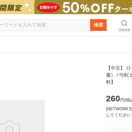
検索
詳細検索
【中古】 
書） / 弓削
料】
260
円(
税
[NETWOR
してください