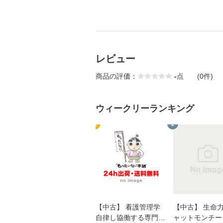
レビュー
商品の評価：
-
点
(0件)
ウィークリーランキング
1
2
【中古】 看護管理学
【中古】 生命力 
自律し協働する専門職
ャットモンチー 