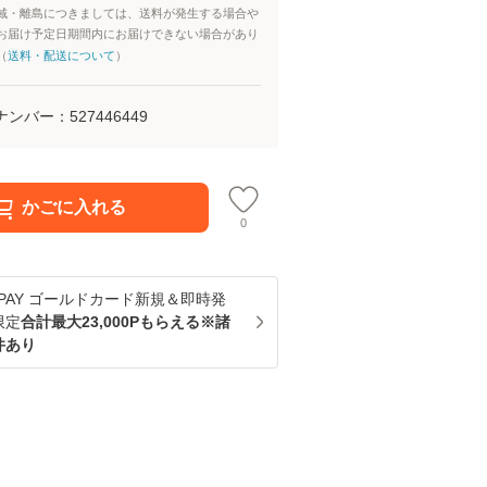
域・離島につきましては、送料が発生する場合や
お届け予定日期間内にお届けできない場合があり
（
送料・配送について
）
ナンバー：
527446449
かごに入れる
0
u PAY ゴールドカード新規＆即時発
限定
合計最大23,000Pもらえる※諸
件あり