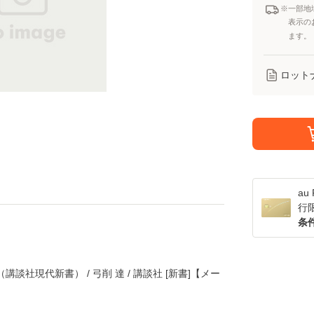
※一部地
表示の
ます。
ロット
a
行
条
談社現代新書） / 弓削 達 / 講談社 [新書]【メー