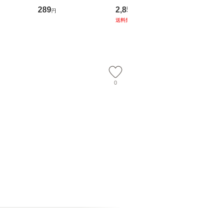
翔太×加藤
歴、知覚の錯誤 （講
ブエナ・ビスタ・ホー
めるよう
289
2,852
253
円
円
円
談社現代新書） / 下条
ム・エンターテイメン
計超入門！
送料無料
】
信輔 / 講談社 [新書]
ト [DVD]【メール便送
隆 / 高
【メール便送料無料】
料無料】
（ソフト
【メール
0