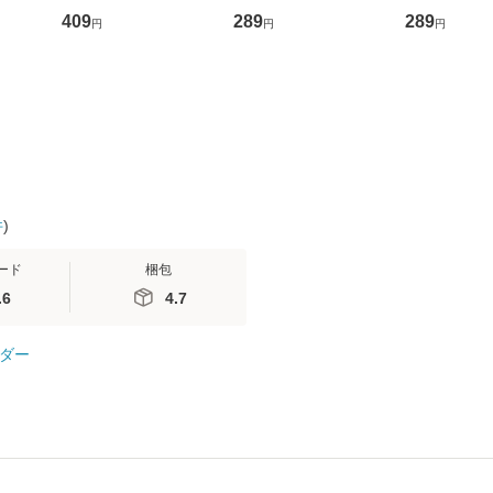
D]
の正しい理解と克服法
かり / [CD]【メール便
盤） / 清水
409
289
289
円
円
円
無料】
(SB新書 572) / 岡田尊
送料無料】
ミリヤ / [CD]【メール
司 / ＳＢクリエイティ
便送料無料
ブ [新書]【メール便送
料無料】
件
)
ード
梱包
.6
4.7
ダー