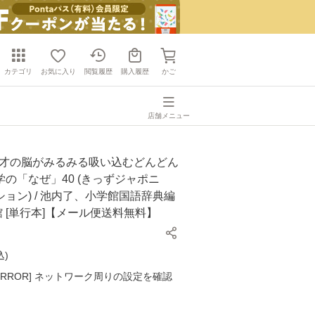
カテゴリ
お気に入り
閲覧履歴
購入履歴
かご
店舗メニュー
12才の脳がみるみる吸い込むどんどん
の「なぜ」40 (きっずジャポニ
ョン) / 池内了、小学館国語辞典編
学館 [単行本]【メール便送料無料】
込
)
K ERROR] ネットワーク周りの設定を確認