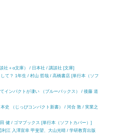
＋α文庫） / 日本社 / 講談社 [文庫]
て？ 1年生 / 村山 哲哉 / 高橋書店 [単行本（ソフ
てインパクトが凄い （ブルーバックス） / 後藤 道
史 （じっぴコンパクト新書） / 河合 敦 / 実業之
田 健 / ゴマブックス [単行本（ソフトカバー）]
渡辺利江 入澤宣幸 甲斐望、大山光晴 / 学研教育出版