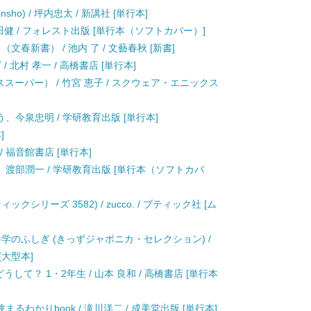
sho) / 坪内忠太 / 新講社 [単行本]
田健 / フォレスト出版 [単行本（ソフトカバー）]
春新書） / 池内 了 / 文藝春秋 [新書]
 北村 孝一 / 高橋書店 [単行本]
ススーパー） / 竹宮 恵子 / スクウェア・エニックス
う、今泉忠明 / 学研教育出版 [単行本]
]
/ 福音館書店 [単行本]
海、渡部潤一 / 学研教育出版 [単行本（ソフトカバ
クシリーズ 3582) / zucco. / ブティック社 [ム
科学のふしぎ (きっずジャポニカ・セレクション) /
[大型本]
して？ 1・2年生 / 山本 良和 / 高橋書店 [単行本
わかりbook / 滝川洋二 / 成美堂出版 [単行本]