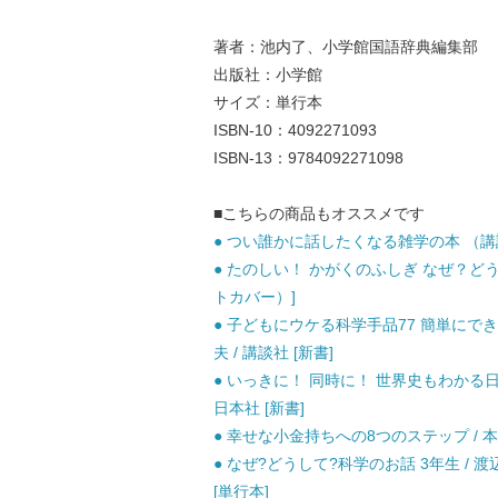
著者：池内了、小学館国語辞典編集部
出版社：小学館
サイズ：単行本
ISBN-10：4092271093
ISBN-13：9784092271098
■こちらの商品もオススメです
● つい誰かに話したくなる雑学の本 （講談社
● たのしい！ かがくのふしぎ なぜ？どうし
トカバー）]
● 子どもにウケる科学手品77 簡単にでき
夫 / 講談社 [新書]
● いっきに！ 同時に！ 世界史もわかる日本
日本社 [新書]
● 幸せな小金持ちへの8つのステップ / 本
● なぜ?どうして?科学のお話 3年生 / 
[単行本]