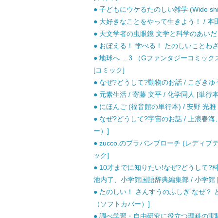
● 子どもにウケるたのしい雑学 (Wide shin
● 大好きなことをやって生きよう！ / 本
● 天文学者の虫眼鏡 文学と科学のあいだ （文
● おぼえる！ 学べる！ たのしいことわざ /
● 地球へ… 3 （Gファンタジーコミック
[コミック]
● なぜ?どうして?動物のお話 / こざきゆ
● 元素生活 / 寄藤 文平 / 化学同人 [単行本
● にほんご (福音館の単行本) / 安野 光雅 
● なぜ?どうして?宇宙のお話 / 上浪春
ー）]
● zucco.のプラバンブローチ (レディブティッ
ック]
● 10才までに知りたい!なぜ?どうして?
池内了、小学館国語辞典編集部 / 小学館 
● たのしい！ さんすうのふしぎ なぜ？ どう
（ソフトカバー）]
● 調べ学習・自由研究に役立つ理科の実験まる