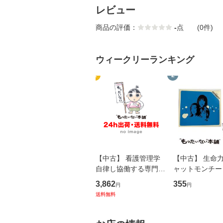
レビュー
商品の評価：
-
点
(0件)
ウィークリーランキング
1
2
【中古】 看護管理学
【中古】 生命力 
自律し協働する専門職
ャットモンチー 
の看護マネジメントス
ーンレコード [C
3,862
355
円
円
キル 改訂第3版 (看護
【メール便送料
送料無料
学テキストNiCE) / 手
島恵 藤本幸三 / 南江
堂 [単行