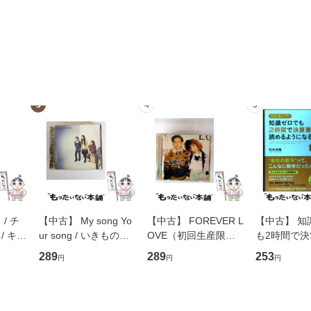
3
4
5
/ チ
【中古】 My song Yo
【中古】 FOREVER L
【中古】 知
/ キュ
ur song / いきものが
OVE（初回生産限定
も2時間で
D]
かり / [CD]【メール便
盤） / 清水翔太×加藤
めるようにな
289
289
253
円
円
円
無料】
送料無料】
ミリヤ / [CD]【メール
計超入門！ /
便送料無料】
隆 / 高橋書
（ソフトカバ
【メール便