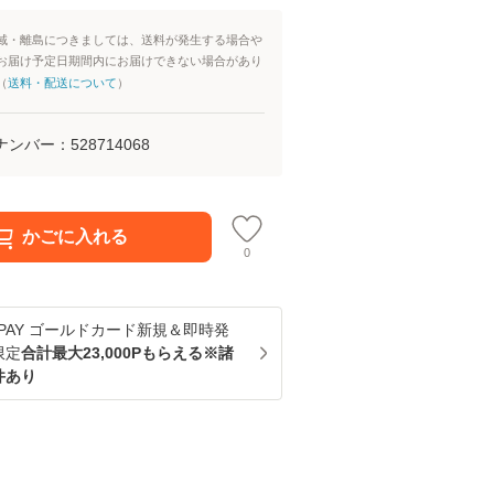
域・離島につきましては、送料が発生する場合や
お届け予定日期間内にお届けできない場合があり
（
送料・配送について
）
ナンバー：
528714068
かごに入れる
0
u PAY ゴールドカード新規＆即時発
限定
合計最大23,000Pもらえる※諸
件あり