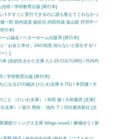
山光晴 / 学研教育出版 [単行本]
ヒント9 すぐに実行できるのに誰も教えてくれなかっ
ies) / 茂木健一郎 箭内道彦 細谷功 内田和成 築山節 丹羽宇一
[単行本]
ーム協会 / ベターホーム出版局 [単行本]
ぶ「お金と幸せ」24の知恵 知らないと損をする! /
バー）]
知的生きかた文庫 た1-29 CULTURE) / 竹内均
 / 学研教育出版 [単行本]
る17の秘訣 (だいわ文庫 8-7G) / 本田健 / 大
と （だいわ文庫） / 本田 健 / 大和書房 [文庫]
文庫） / 湯川 秀樹、 池内 了 / 河出書房新社 [文
書館ウィングス文庫 Wings novel) / 麻城ゆう / 新
 星野 陽子 / 総合法令出版 [単行本（ソフトカバ