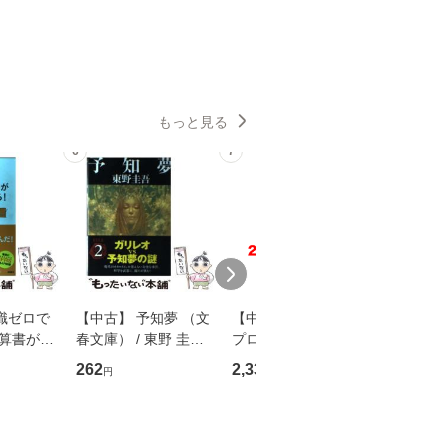
もっと見る
6
7
8
識ゼロで
【中古】 予知夢 （文
【中古】 野ブタ。を
【中古】 
決算書が読
春文庫） / 東野 圭吾 /
プロデュース [DVD-B
島みゆき / [CD]【
る！ 会
文藝春秋 [文庫]【メー
OX] / バップ [DVD]
ル便送料
262
2,335
2,150
円
円
円
 佐伯 良
ル便送料無料】
【メール便送料無料】
店 [単行本
ー）]
送