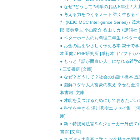
● なぜ?どうして?科学のお話 5年生 / 大
● 考える力をつくるノート 強く生きる
た (KEIO MCC Intelligence Ser
郎 藤巻幸夫 小山龍介 香山リカ / 講談社 
● ベターホームのお料理二年生 / ベターホ
● お金の話をやさしく伝える本 親子で学
本田健 / PHP研究所 [単行本（ソフトカ
● もっと「話が面白い人」になれる雑学の本 (
/ 三笠書房 [文庫]
● なぜ？どうして？社会のお話 / 橋本 五郎
● 図解ユダヤ人大富豪の教え 幸せな金持ちにな
和書房 [文庫]
● 才能を見つけるためにしておきたい17のこ
● 科学を生きる 湯川秀樹エッセイ集 （河出
庫]
● 新・特捜司法官S-A ジョーカー外伝 7 (新
書館 [文庫]
● ユダヤ人大富豪に学ぶ お金持ちの習慣 /