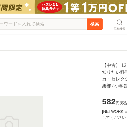
検索
詳細検索
【中古】 
知りたい科学
カ・セレクシ
集部 / 小
582
円(
税
[NETWOR
してください