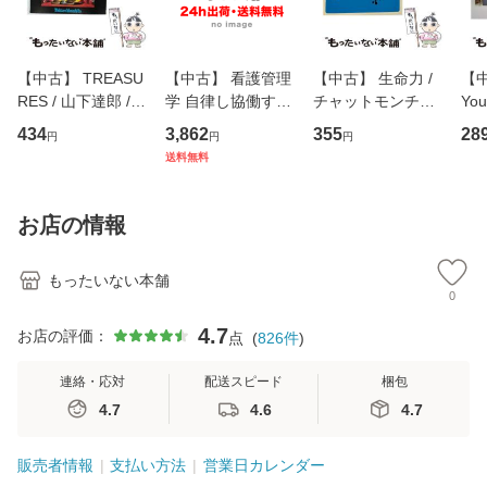
【中古】 TREASU
【中古】 看護管理
【中古】 生命力 /
【中
RES / 山下達郎 /
学 自律し協働する
チャットモンチー /
You
イーストウエス
専門職の看護マネ
キューンレコード
のがか
434
3,862
355
28
円
円
円
ト・ジャパン [CD]
ジメントスキル 改
[CD]【メール便送
【
送料無料
【メール便送料無
訂第3版 (看護学テ
料無料】
料
料】
キストNiCE) / 手島
恵 藤本幸三 / 南江
お店の情報
堂 [単行
もったいない本舗
0
4.7
お店の評価：
点
(
826
件
)
連絡・応対
配送スピード
梱包
4.7
4.6
4.7
販売者情報
支払い方法
営業日カレンダー