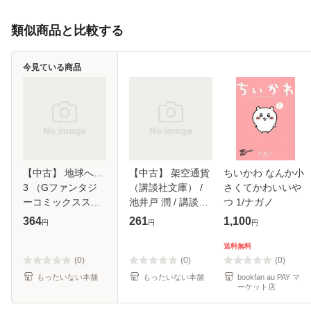
類似商品と比較する
今見ている商品
【中古】 地球へ…
【中古】 架空通貨
ちいかわ なんか小
3 （Gファンタジ
（講談社文庫） /
さくてかわいいや
ーコミックススー
池井戸 潤 / 講談社
つ 1/ナガノ
パー） / 竹宮 恵子
[文庫]【メール便送
364
261
1,100
円
円
円
/ スクウェア・エニ
料無料】
ックス [コミック]
送料無料
【メール便送料無
(0)
(0)
(0)
料】
もったいない本舗
もったいない本舗
bookfan au PAY マ
ーケット店