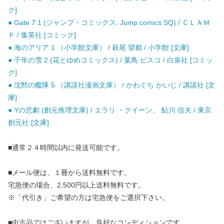
ク]
● Gate 7 1 (ジャンプ・コミックス. Jump comics SQ) / ＣＬＡＭ
Ｐ / 集英社 [コミック]
● 海のアリア 1 （小学館文庫） / 萩尾 望都 / 小学館 [文庫]
● 千年の雪 2 (花とゆめコミックス) / 葉鳥 ビスコ / 白泉社 [コミッ
ク]
● 沈黙の艦隊 5 （講談社漫画文庫） / かわぐち かいじ / 講談社 [文
庫]
● Yの悲劇 (創元推理文庫) / エラリ ・クイーン、 鮎川 信夫 / 東京
創元社 [文庫]
■通常２４時間以内に発送可能です。
■メール便は、１冊から送料無料です。
宅急便の場合、2,500円以上送料無料です。
※「代引き」ご希望の方は宅急便をご選択下さい。
■中古品ではございますが、良好なコンディションです。