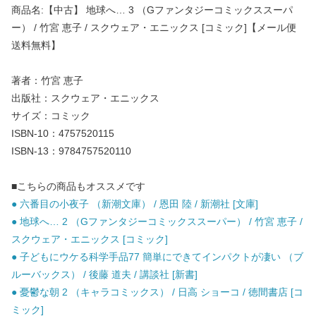
商品名:【中古】 地球へ… 3 （Gファンタジーコミックススーパ
ー） / 竹宮 恵子 / スクウェア・エニックス [コミック]【メール便
送料無料】
著者：竹宮 恵子
出版社：スクウェア・エニックス
サイズ：コミック
ISBN-10：4757520115
ISBN-13：9784757520110
■こちらの商品もオススメです
● 六番目の小夜子 （新潮文庫） / 恩田 陸 / 新潮社 [文庫]
● 地球へ… 2 （Gファンタジーコミックススーパー） / 竹宮 恵子 /
スクウェア・エニックス [コミック]
● 子どもにウケる科学手品77 簡単にできてインパクトが凄い （ブ
ルーバックス） / 後藤 道夫 / 講談社 [新書]
● 憂鬱な朝 2 （キャラコミックス） / 日高 ショーコ / 徳間書店 [コ
ミック]