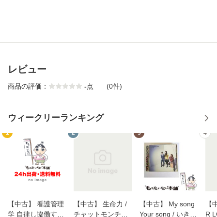
レビュー
商品の評価：
-
点
(0件)
ウィークリーランキング
1
2
3
4
【中古】 看護管理
【中古】 生命力 /
【中古】 My song
【中
学 自律し協働する
チャットモンチー /
Your song / いきも
R 