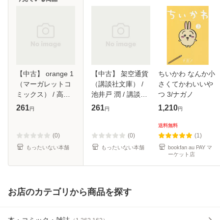
【中古】 orange 1
【中古】 架空通貨
ちいかわ なんか小
（マーガレットコ
（講談社文庫） /
さくてかわいいや
ミックス） / 高野
池井戸 潤 / 講談社
つ 3/ナガノ
苺 / 集英社 [コミッ
[文庫]【メール便送
261
261
1,210
円
円
円
ク]【メール便送料
料無料】
無料】
送料無料
(0)
(0)
(1)
もったいない本舗
もったいない本舗
bookfan au PAY マ
ーケット店
お店のカテゴリから商品を探す
本・コミック・雑誌