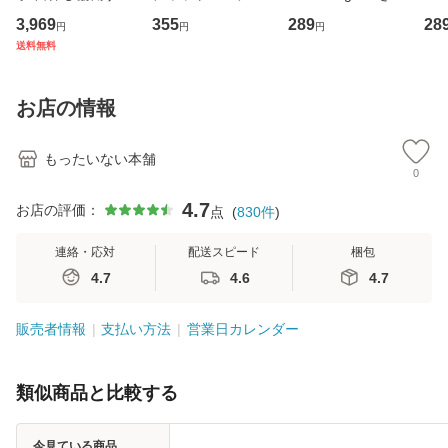
専門職の看護マネ
キューンレコード
のがかり / [CD]
産限
3,969
355
289
28
円
円
円
ジメントスキル 改
[CD]【メール便送
【メール便送料無
翔太
送料無料
訂第3版 (看護学テ
料無料】
料】
[C
キストNiCE) / 手島
料
恵 藤本幸三 / 南江
お店の情報
堂 [単行
もったいない本舗
0
4.7
お店の評価：
点
(
830
件
)
連絡・応対
配送スピード
梱包
4.7
4.6
4.7
販売者情報
支払い方法
営業日カレンダー
類似商品と比較する
今見ている商品