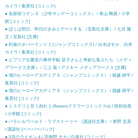
カイウ / 集英社 [コミック]
● 名探偵コナン 5 （少年サンデーコミックス） / 青山 剛昌 / 小学
館 [コミック]
● ぼくは明日、昨日のきみとデートする （宝島社文庫） / 七月 隆
文 / 宝島社 [文庫]
● 約束のネバーランド 1 (ジャンプコミックス) / 出水ぽすか、白井
カイウ / 集英社 [コミック]
● ビブリア古書堂の事件手帖 栞子さんと奇妙な客人たち （メディ
アワークス文庫） / 三上 延 / アスキー メディアワークス [文庫]
● 僕のヒーローアカデミア 5 （ジャンプコミックス） / 堀越 耕平 /
集英社 [コミック]
● 僕のヒーローアカデミア 6 （ジャンプコミックス） / 堀越 耕平 /
集英社 [コミック]
● ミステリと言う勿れ 1 (flowersフラワーコミックスα) / 田村由美
/ 小学館 [コミック]
● パラレルワールド・ラブストーリー （講談社文庫） / 東野 圭吾
/ 講談社 [ペーパーバック]
● 3月のライオン 4 / 羽海野 チカ / 白泉社 [コミック]