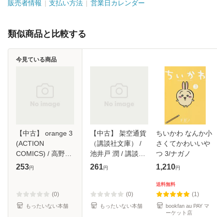
販売者情報
支払い方法
営業日カレンダー
類似商品と比較する
今見ている商品
【中古】 orange 3
【中古】 架空通貨
ちいかわ なんか小
(ACTION
（講談社文庫） /
さくてかわいいや
COMICS) / 高野苺
池井戸 潤 / 講談社
つ 3/ナガノ
/ 双葉社 [コミック]
[文庫]【メール便送
253
261
1,210
円
円
円
【メール便送料無
料無料】
料】
送料無料
(0)
(0)
(1)
もったいない本舗
もったいない本舗
bookfan au PAY マ
ーケット店