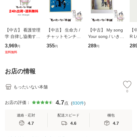
【中古】 看護管理
【中古】 生命力 /
【中古】 My song
【中
学 自律し協働する
チャットモンチー /
Your song / いきも
R 
専門職の看護マネ
キューンレコード
のがかり / [CD]
産限
3,969
355
289
28
円
円
円
ジメントスキル 改
[CD]【メール便送
【メール便送料無
翔太
送料無料
訂第3版 (看護学テ
料無料】
料】
[C
キストNiCE) / 手島
料
恵 藤本幸三 / 南江
お店の情報
堂 [単行
もったいない本舗
0
4.7
お店の評価：
点
(
830
件
)
連絡・応対
配送スピード
梱包
4.7
4.6
4.7