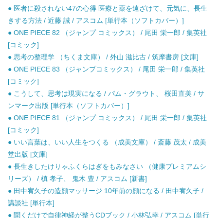
● 医者に殺されない47の心得 医療と薬を遠ざけて、元気に、長生
きする方法 / 近藤 誠 / アスコム [単行本（ソフトカバー）]
● ONE PIECE 82 （ジャンプ コミックス） / 尾田 栄一郎 / 集英社
[コミック]
● 思考の整理学 （ちくま文庫） / 外山 滋比古 / 筑摩書房 [文庫]
● ONE PIECE 83 （ジャンプコミックス） / 尾田 栄一郎 / 集英社
[コミック]
● こうして、思考は現実になる / パム・グラウト、 桜田直美 / サ
ンマーク出版 [単行本（ソフトカバー）]
● ONE PIECE 81 （ジャンプ コミックス） / 尾田 栄一郎 / 集英社
[コミック]
● いい言葉は、いい人生をつくる （成美文庫） / 斎藤 茂太 / 成美
堂出版 [文庫]
● 長生きしたけりゃふくらはぎをもみなさい （健康プレミアムシ
リーズ） / 槙 孝子、 鬼木 豊 / アスコム [新書]
● 田中宥久子の造顔マッサージ 10年前の顔になる / 田中宥久子 /
講談社 [単行本]
● 聞くだけで自律神経が整うCDブック / 小林弘幸 / アスコム [単行