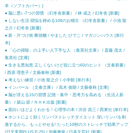
本（ソフトカバー）]
● 脳に悪い7つの習慣 （幻冬舎新書） / 林 成之 / 幻冬舎 [新書]
● しない生活 煩悩を静める108のお稽古 （幻冬舎新書） / 小池 龍
之介 / 幻冬舎 [新書]
● 新・片づけ術 断捨離 / やました ひでこ / マガジンハウス [単行
本]
● 「心の掃除」の上手い人下手な人 （集英社文庫） / 斎藤 茂太 /
集英社 [文庫]
● 生きる悪知恵 正しくないけど役に立つ60のヒント （文春新書）
/ 西原 理恵子 / 文藝春秋 [新書]
● 考えない練習 / 小池 龍之介 / 小学館 [単行本]
● インパール （文春文庫） / 高木 俊朗 / 文藝春秋 [文庫]
● 脳が冴える15の習慣 記憶・集中・思考力を高める （生活人新
書） / 築山 節 / ＮＨＫ出版 [新書]
● 面白いほどよくわかる！心理学の本 / 渋谷 昌三 / 西東社 [単行本]
● ホントによく効くリンパストレッチダイエット 深いリンパを刺
激するから、もっとやせる! たった10秒のストレッチで効果アップ
(日文実用PLUS P-25) / 加藤雅俊 / 日本文芸社 [新書]