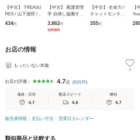
【中古】 TREASU
【中古】 看護管理
【中古】 生命力 /
【中
RES / 山下達郎 /
学 自律し協働する
チャットモンチー /
You
イーストウエス
専門職の看護マネ
キューンレコード
のがか
434
3,862
355
28
円
円
円
ト・ジャパン [CD]
ジメントスキル 改
[CD]【メール便送
【
送料無料
【メール便送料無
訂第3版 (看護学テ
料無料】
料
料】
キストNiCE) / 手島
恵 藤本幸三 / 南江
お店の情報
堂 [単行
もったいない本舗
0
4.7
お店の評価：
点
(
826
件
)
連絡・応対
配送スピード
梱包
4.7
4.6
4.7
販売者情報
支払い方法
営業日カレンダー
類似商品と比較する