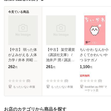
今見ている商品
【中古】 弱った体
【中古】 架空通貨
ちいかわ なんか小
がよみがえる 人体
（講談社文庫） /
さくてかわいいや
力学 / 井本 邦昭 /
池井戸 潤 / 講談社
つ 1/ナガノ
高橋書店 [単行本]
[文庫]【メール便送
262
261
1,100
円
円
円
【メール便送料無
料無料】
料】
送料無料
(0)
(0)
(0)
もったいない本舗
もったいない本舗
bookfan au PAY マ
ーケット店
お店のカテゴリから商品を探す