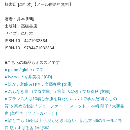
橋書店 [単行本]【メール便送料無料】
著者：井本 邦昭
出版社：高橋書店
サイズ：単行本
ISBN-10：4471032364
ISBN-13：9784471032364
■こちらの商品もオススメです
● globe / globe / [CD]
● Ivory II / 今井美樹 / [CD]
● 誰か / 宮部 みゆき / 文藝春秋 [文庫]
● 名もなき毒 （文春文庫） / 宮部 みゆき / 文藝春秋 [文庫]
● フランス人は10着しか服を持たない パリで学んだ“暮らしの
質”を高める秘訣 / ジェニファー・L スコット、 神崎 朗子 / 大和書
房 [単行本（ソフトカバー）]
● 誰とでも 15分以上 会話がとぎれない！話し方 66のルール / 野
口 敏 / すばる舎 [単行本]