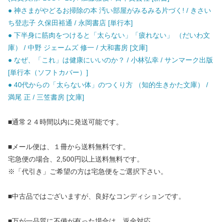
● 神さまがやどるお掃除の本 汚い部屋がみるみる片づく! / きさい
ち登志子 久保田裕通 / 永岡書店 [単行本]
● 下半身に筋肉をつけると「太らない」「疲れない」 （だいわ文
庫） / 中野 ジェームズ 修一 / 大和書房 [文庫]
● なぜ、「これ」は健康にいいのか？ / 小林弘幸 / サンマーク出版
[単行本（ソフトカバー）]
● 40代からの「太らない体」のつくり方 （知的生きかた文庫） /
満尾 正 / 三笠書房 [文庫]
■通常２４時間以内に発送可能です。
■メール便は、１冊から送料無料です。
宅急便の場合、2,500円以上送料無料です。
※「代引き」ご希望の方は宅急便をご選択下さい。
■中古品ではございますが、良好なコンディションです。
■万が一品質に不備が有った場合は、返金対応。