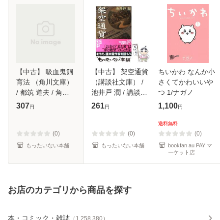
【中古】 吸血鬼飼
【中古】 架空通貨
ちいかわ なんか小
育法 （角川文庫）
（講談社文庫） /
さくてかわいいや
/ 都筑 道夫 / 角川
池井戸 潤 / 講談社
つ 1/ナガノ
書店 [文庫]【メー
[文庫]【メール便送
307
261
1,100
円
円
円
ル便送料無料】
料無料】
送料無料
(0)
(0)
(0)
もったいない本舗
もったいない本舗
bookfan au PAY マ
ーケット店
お店のカテゴリから商品を探す
本・コミック・雑誌
（
1,258,380
）