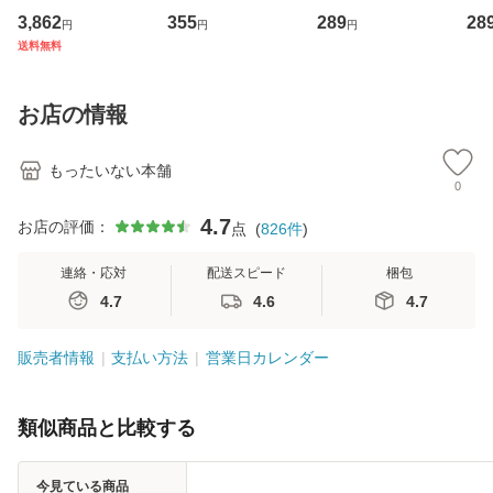
専門職の看護マネ
キューンレコード
のがかり / [CD]
産限
3,862
355
289
28
円
円
円
ジメントスキル 改
[CD]【メール便送
【メール便送料無
翔太
送料無料
訂第3版 (看護学テ
料無料】
料】
[C
キストNiCE) / 手島
料
恵 藤本幸三 / 南江
お店の情報
堂 [単行
もったいない本舗
0
4.7
お店の評価：
点
(
826
件
)
連絡・応対
配送スピード
梱包
4.7
4.6
4.7
販売者情報
支払い方法
営業日カレンダー
類似商品と比較する
今見ている商品