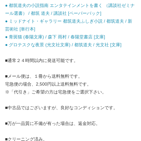
● 都筑道夫の小説指南 エンタテインメントを書く （講談社ゼミナ
ール選書） / 都筑 道夫 / 講談社 [ペーパーバック]
● ミッドナイト・ギャラリー 都筑道夫ふしぎ小説 / 都筑道夫 / 新
芸術社 [単行本]
● 青斑猫 (春陽文庫) / 森下 雨村 / 春陽堂書店 [文庫]
● グロテスクな夜景 (光文社文庫) / 都筑道夫 / 光文社 [文庫]
■通常２４時間以内に発送可能です。
■メール便は、１冊から送料無料です。
宅急便の場合、2,500円以上送料無料です。
※「代引き」ご希望の方は宅急便をご選択下さい。
■中古品ではございますが、良好なコンディションです。
■万が一品質に不備が有った場合は、返金対応。
■クリーニング済み。