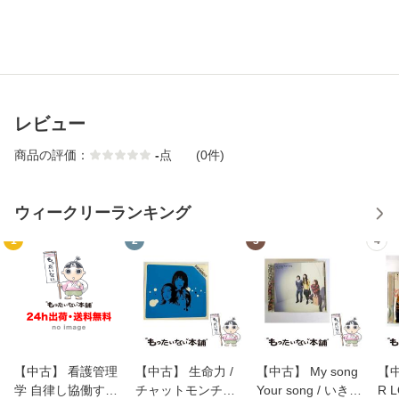
レビュー
商品の評価：
-
点
(0件)
ウィークリーランキング
1
2
3
4
【中古】 看護管理
【中古】 生命力 /
【中古】 My song
【中
学 自律し協働する
チャットモンチー /
Your song / いきも
R 