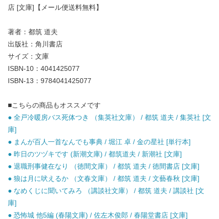
店 [文庫]【メール便送料無料】
著者：都筑 道夫
出版社：角川書店
サイズ：文庫
ISBN-10：4041425077
ISBN-13：9784041425077
■こちらの商品もオススメです
● 全戸冷暖房バス死体つき （集英社文庫） / 都筑 道夫 / 集英社 [文
庫]
● まんが百人一首なんでも事典 / 堀江 卓 / 金の星社 [単行本]
● 昨日のツヅキです (新潮文庫) / 都筑道夫 / 新潮社 [文庫]
● 退職刑事健在なり （徳間文庫） / 都筑 道夫 / 徳間書店 [文庫]
● 狼は月に吠えるか （文春文庫） / 都筑 道夫 / 文藝春秋 [文庫]
● なめくじに聞いてみろ （講談社文庫） / 都筑 道夫 / 講談社 [文
庫]
● 恐怖城 他5編 (春陽文庫) / 佐左木俊郎 / 春陽堂書店 [文庫]