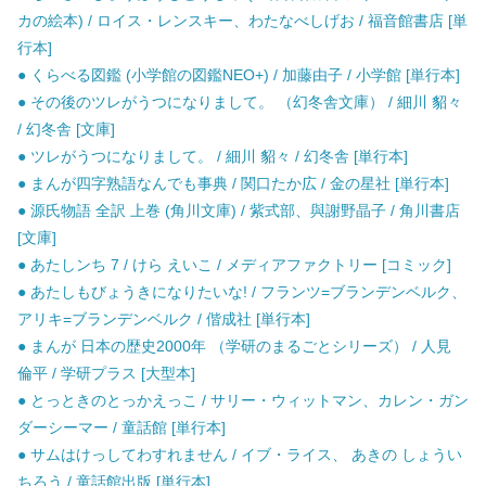
カの絵本) / ロイス・レンスキー、わたなべしげお / 福音館書店 [単
行本]
● くらべる図鑑 (小学館の図鑑NEO+) / 加藤由子 / 小学館 [単行本]
● その後のツレがうつになりまして。 （幻冬舎文庫） / 細川 貂々
/ 幻冬舎 [文庫]
● ツレがうつになりまして。 / 細川 貂々 / 幻冬舎 [単行本]
● まんが四字熟語なんでも事典 / 関口たか広 / 金の星社 [単行本]
● 源氏物語 全訳 上巻 (角川文庫) / 紫式部、與謝野晶子 / 角川書店
[文庫]
● あたしンち 7 / けら えいこ / メディアファクトリー [コミック]
● あたしもびょうきになりたいな! / フランツ=ブランデンベルク、
アリキ=ブランデンベルク / 偕成社 [単行本]
● まんが 日本の歴史2000年 （学研のまるごとシリーズ） / 人見
倫平 / 学研プラス [大型本]
● とっときのとっかえっこ / サリー・ウィットマン、カレン・ガン
ダーシーマー / 童話館 [単行本]
● サムはけっしてわすれません / イブ・ライス、 あきの しょうい
ちろう / 童話館出版 [単行本]