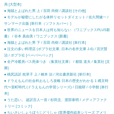
局 [大型本]
● 海賊とよばれた男 上 / 百田 尚樹 / 講談社 [その他]
● モデルが秘密にしたがる体幹リセットダイエット / 佐久間健一 /
サンマーク出版 [単行本（ソフトカバー）]
● 世界のニュースを日本人は何も知らない （ワニブックスPLUS新
書） / 谷本 真由美 / ワニブックス [新書]
● 海賊とよばれた男 下 / 百田 尚樹 / 講談社 [単行本]
● 注文の多い料理店 (ポプラ社文庫, 日本の名作文庫 J-6) / 宮沢賢
治 / ポプラ社 [ペーパーバック]
● 全戸冷暖房バス死体つき （集英社文庫） / 都筑 道夫 / 集英社 [文
庫]
● 桃尻語訳 枕草子 上 / 橋本 治 / 河出書房新社 [単行本]
● ドラえもんの社会科おもしろ攻略 日本の歴史がわかる 1 縄文時
代〜室町時代 (ドラえもんの学習シリーズ) / 日能研 / 小学館 [単行
本]
● うた恋い。 超訳百人一首 / 杉田圭、渡部泰明 / メディアファク
トリー [コミック]
● ちいさいしょうぼうじどうしゃ (世界傑作絵本シリーズ アメリ