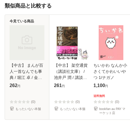
類似商品と比較する
今見ている商品
【中古】 まんが百
【中古】 架空通貨
ちいかわ なんか小
人一首なんでも事
（講談社文庫） /
さくてかわいいや
典 / 堀江 卓 / 金の
池井戸 潤 / 講談社
つ 1/ナガノ
星社 [単行本]【メ
[文庫]【メール便送
262
261
1,100
円
円
円
ール便送料無料】
料無料】
送料無料
(0)
(0)
(0)
もったいない本舗
もったいない本舗
bookfan au PAY マ
ーケット店