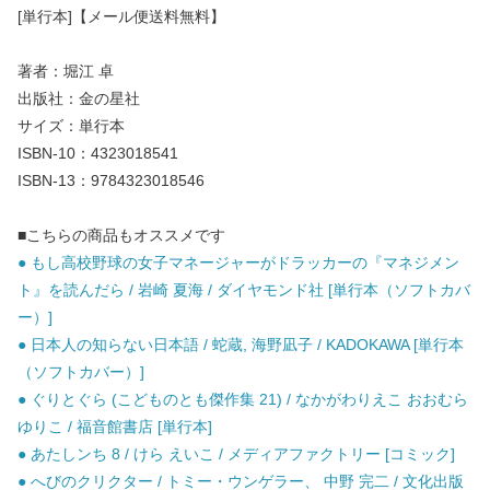
[単行本]【メール便送料無料】
著者：堀江 卓
出版社：金の星社
サイズ：単行本
ISBN-10：4323018541
ISBN-13：9784323018546
■こちらの商品もオススメです
● もし高校野球の女子マネージャーがドラッカーの『マネジメン
ト』を読んだら / 岩崎 夏海 / ダイヤモンド社 [単行本（ソフトカバ
ー）]
● 日本人の知らない日本語 / 蛇蔵, 海野凪子 / KADOKAWA [単行本
（ソフトカバー）]
● ぐりとぐら (こどものとも傑作集 21) / なかがわりえこ おおむら
ゆりこ / 福音館書店 [単行本]
● あたしンち 8 / けら えいこ / メディアファクトリー [コミック]
● へびのクリクター / トミー・ウンゲラー、 中野 完二 / 文化出版