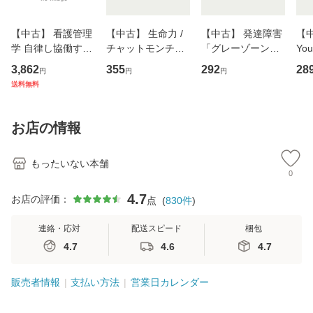
【中古】 看護管理
【中古】 生命力 /
【中古】 発達障害
【中
学 自律し協働する
チャットモンチー /
「グレーゾーン」
You
専門職の看護マネ
キューンレコード
その正しい理解と
のがか
3,862
355
292
28
円
円
円
ジメントスキル 改
[CD]【メール便送
克服法 (SB新書 57
【
送料無料
訂第3版 (看護学テ
料無料】
2) / 岡田尊司 / Ｓ
料
キストNiCE) / 手島
Ｂクリエイティブ
恵 藤本幸三 / 南江
[新書]【メール便送
お店の情報
堂 [単行
料無料】
もったいない本舗
0
4.7
お店の評価：
点
(
830
件
)
連絡・応対
配送スピード
梱包
4.7
4.6
4.7
販売者情報
支払い方法
営業日カレンダー