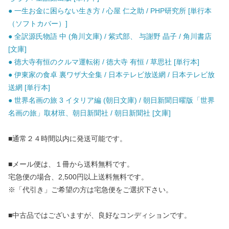
● 一生お金に困らない生き方 / 心屋 仁之助 / PHP研究所 [単行本
（ソフトカバー）]
● 全訳源氏物語 中 (角川文庫) / 紫式部、 与謝野 晶子 / 角川書店
[文庫]
● 徳大寺有恒のクルマ運転術 / 徳大寺 有恒 / 草思社 [単行本]
● 伊東家の食卓 裏ワザ大全集 / 日本テレビ放送網 / 日本テレビ放
送網 [単行本]
● 世界名画の旅 3 イタリア編 (朝日文庫) / 朝日新聞日曜版「世界
名画の旅」取材班、朝日新聞社 / 朝日新聞社 [文庫]
■通常２４時間以内に発送可能です。
■メール便は、１冊から送料無料です。
宅急便の場合、2,500円以上送料無料です。
※「代引き」ご希望の方は宅急便をご選択下さい。
■中古品ではございますが、良好なコンディションです。