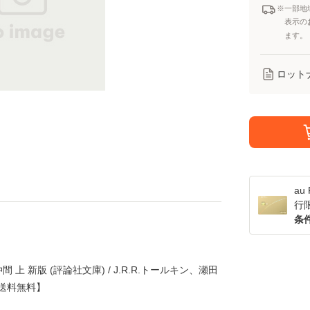
※一部地
表示の
ます。
ロット
a
行
条
 上 新版 (評論社文庫) / J.R.R.トールキン、瀬田
便送料無料】