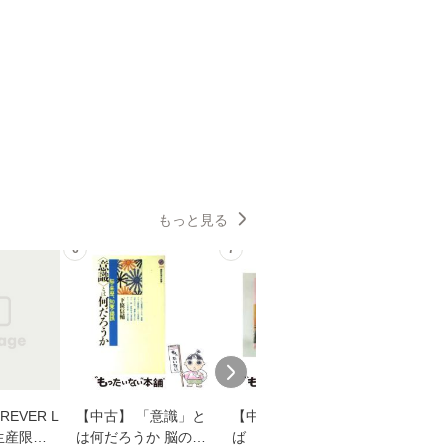
もっと見る
6
7
8
EVER L
【中古】 「意識」と
【中古】 耳をすませ
【中古】
生産限定
は何だろうか 脳の来
ば 〈2枚組〉 [DVD] /
も2時間