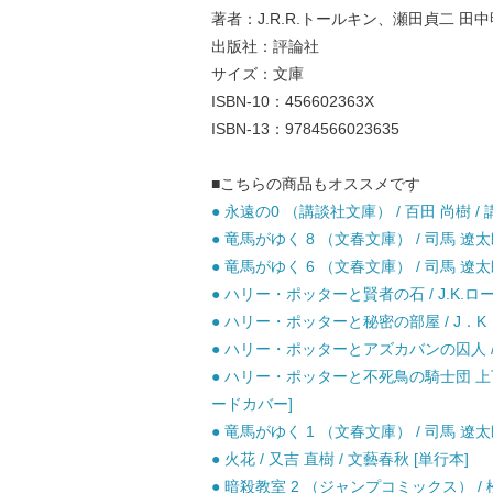
著者：J.R.R.トールキン、瀬田貞二 田
出版社：評論社
サイズ：文庫
ISBN-10：456602363X
ISBN-13：9784566023635
■こちらの商品もオススメです
● 永遠の0 （講談社文庫） / 百田 尚樹 / 
● 竜馬がゆく 8 （文春文庫） / 司馬 遼太郎
● 竜馬がゆく 6 （文春文庫） / 司馬 遼太郎
● ハリー・ポッターと賢者の石 / J.K.ロ
● ハリー・ポッターと秘密の部屋 / J．K．
● ハリー・ポッターとアズカバンの囚人 / J
● ハリー・ポッターと不死鳥の騎士団 上下巻
ードカバー]
● 竜馬がゆく 1 （文春文庫） / 司馬 遼太郎
● 火花 / 又吉 直樹 / 文藝春秋 [単行本]
● 暗殺教室 2 （ジャンプコミックス） / 松