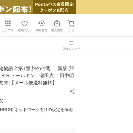
カテゴリ
お気に入り
閲覧履歴
購入履歴
かご
店舗メニュー
物語 2 第1部 旅の仲間 上 新版 (評
 J.R.R.トールキン、瀬田貞二 田中明
社 [文庫]【メール便送料無料】
込
)
K ERROR] ネットワーク周りの設定を確認