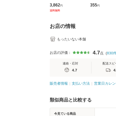
の看護マネジメントス
ーンレコード [C
3,862
355
円
円
キル 改訂第3版 (看護
【メール便送料
送料無料
学テキストNiCE) / 手
島恵 藤本幸三 / 南江
堂 [単行
お店の情報
もったいない本舗
4.7
お店の評価：
点
(
830
連絡・応対
配送スピ
4.7
4
販売者情報
支払い方法
営業日カレン
類似商品と比較する
今見ている商品