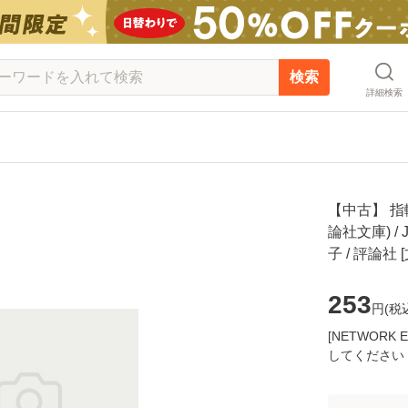
検索
詳細検索
【中古】 指輪
論社文庫) /
子 / 評論
253
円(
税
[NETWOR
してください