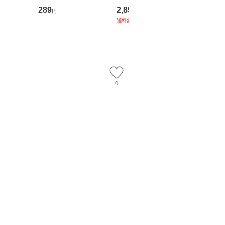
翔太×加藤
歴、知覚の錯誤 （講
ブエナ・ビスタ・ホー
めるよう
289
2,852
253
円
円
円
談社現代新書） / 下条
ム・エンターテイメン
計超入門！
送料無料
】
信輔 / 講談社 [新書]
ト [DVD]【メール便送
隆 / 高
【メール便送料無料】
料無料】
（ソフト
【メール
0