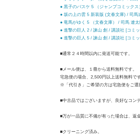
● 黒子のバスケ 5 （ジャンプコミックス） 
● 坂の上の雲 5 新装版 (文春文庫) / 司馬
● 竜馬がゆく 5 （文春文庫） / 司馬 遼太郎
● 進撃の巨人 2 / 諫山 創 / 講談社 [コミッ
● 進撃の巨人 5 / 諫山 創 / 講談社 [コミッ
■通常２４時間以内に発送可能です。
■メール便は、１冊から送料無料です。
宅急便の場合、2,500円以上送料無料で
※「代引き」ご希望の方は宅急便をご選
■中古品ではございますが、良好なコン
■万が一品質に不備が有った場合は、返
■クリーニング済み。