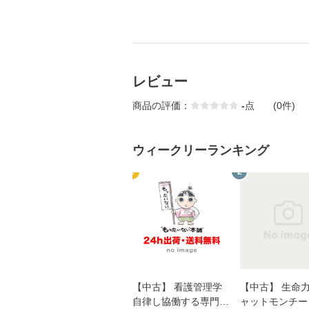
レビュー
商品の評価：
-
点
(0件)
ウィークリーランキング
1
2
【中古】 看護管理学
【中古】 生命力 
自律し協働する専門職
ャットモンチー 