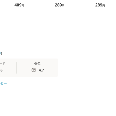
D]
の正しい理解と克服法
かり / [CD]【メール便
盤） / 清水
409
289
289
円
円
円
無料】
(SB新書 572) / 岡田尊
送料無料】
ミリヤ / [CD]【メール
司 / ＳＢクリエイティ
便送料無料
ブ [新書]【メール便送
料無料】
件
)
ード
梱包
.6
4.7
ダー