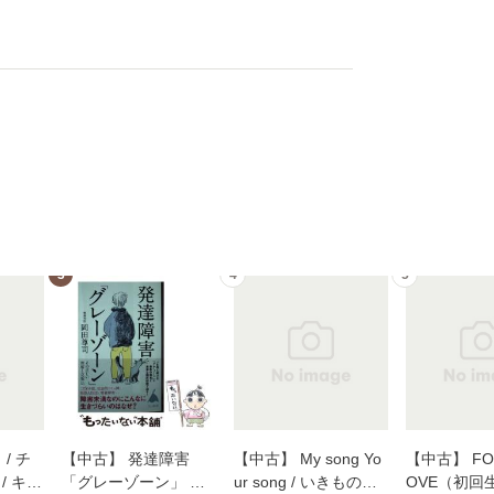
3
4
5
/ チ
【中古】 発達障害
【中古】 My song Yo
【中古】 FOR
/ キュ
「グレーゾーン」 そ
ur song / いきものが
OVE（初回