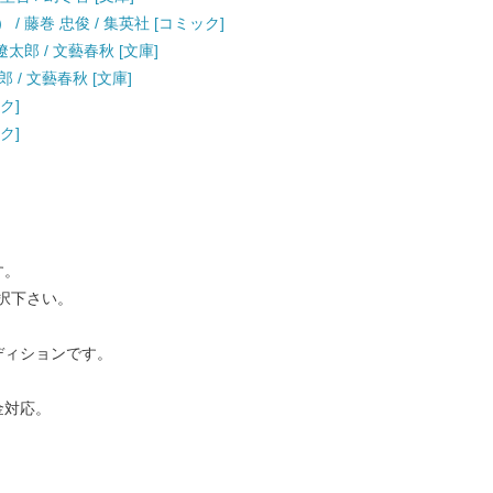
/ 藤巻 忠俊 / 集英社 [コミック]
遼太郎 / 文藝春秋 [文庫]
 / 文藝春秋 [文庫]
ク]
ク]
す。
択下さい。
ディションです。
金対応。