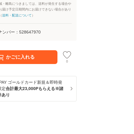
域・離島につきましては、送料が発生する場合や
お届け予定日期間内にお届けできない場合があり
（
送料・配送について
）
ナンバー：
528647970
かごに入れる
0
u PAY ゴールドカード新規＆即時発
限定
合計最大23,000Pもらえる※諸
件あり