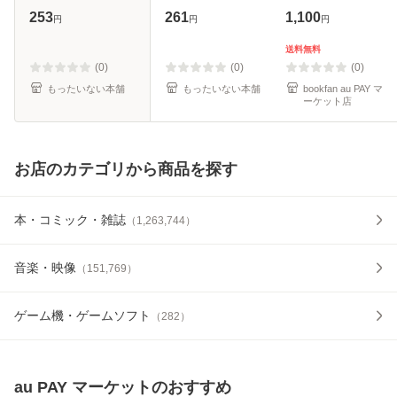
究所 [新書]【メー
[文庫]【メール便送
253
261
1,100
円
円
円
ル便送料無料】
料無料】
送料無料
(0)
(0)
(0)
もったいない本舗
もったいない本舗
bookfan au PAY マ
ーケット店
お店のカテゴリから商品を探す
本・コミック・雑誌
（
1,263,744
）
音楽・映像
（
151,769
）
ゲーム機・ゲームソフト
（
282
）
au PAY マーケット
のおすすめ