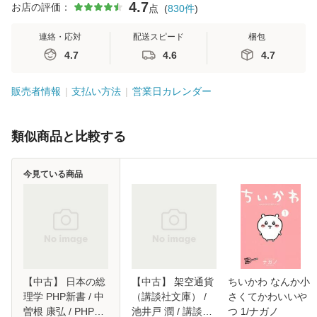
4.7
お店の評価：
点
(
830
件
)
連絡・応対
配送スピード
梱包
4.7
4.6
4.7
販売者情報
支払い方法
営業日カレンダー
類似商品と比較する
今見ている商品
【中古】 日本の総
【中古】 架空通貨
ちいかわ なんか小
理学 PHP新書 / 中
（講談社文庫） /
さくてかわいいや
曽根 康弘 / PHP研
池井戸 潤 / 講談社
つ 1/ナガノ