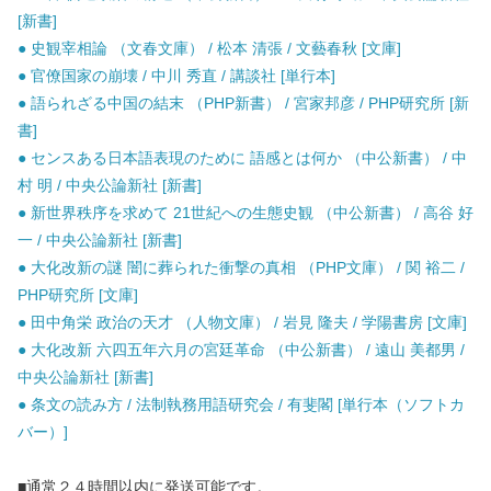
[新書]
● 史観宰相論 （文春文庫） / 松本 清張 / 文藝春秋 [文庫]
● 官僚国家の崩壊 / 中川 秀直 / 講談社 [単行本]
● 語られざる中国の結末 （PHP新書） / 宮家邦彦 / PHP研究所 [新
書]
● センスある日本語表現のために 語感とは何か （中公新書） / 中
村 明 / 中央公論新社 [新書]
● 新世界秩序を求めて 21世紀への生態史観 （中公新書） / 高谷 好
一 / 中央公論新社 [新書]
● 大化改新の謎 闇に葬られた衝撃の真相 （PHP文庫） / 関 裕二 /
PHP研究所 [文庫]
● 田中角栄 政治の天才 （人物文庫） / 岩見 隆夫 / 学陽書房 [文庫]
● 大化改新 六四五年六月の宮廷革命 （中公新書） / 遠山 美都男 /
中央公論新社 [新書]
● 条文の読み方 / 法制執務用語研究会 / 有斐閣 [単行本（ソフトカ
バー）]
■通常２４時間以内に発送可能です。