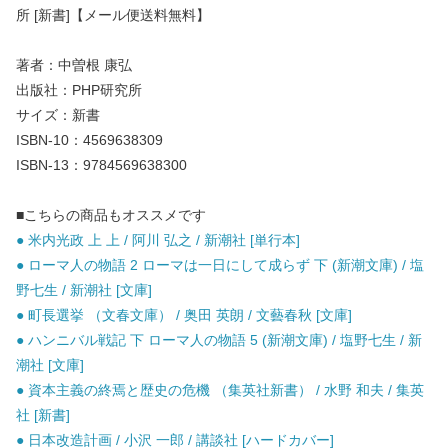
所 [新書]【メール便送料無料】
著者：中曽根 康弘
出版社：PHP研究所
サイズ：新書
ISBN-10：4569638309
ISBN-13：9784569638300
■こちらの商品もオススメです
● 米内光政 上 上 / 阿川 弘之 / 新潮社 [単行本]
● ローマ人の物語 2 ローマは一日にして成らず 下 (新潮文庫) / 塩
野七生 / 新潮社 [文庫]
● 町長選挙 （文春文庫） / 奥田 英朗 / 文藝春秋 [文庫]
● ハンニバル戦記 下 ローマ人の物語 5 (新潮文庫) / 塩野七生 / 新
潮社 [文庫]
● 資本主義の終焉と歴史の危機 （集英社新書） / 水野 和夫 / 集英
社 [新書]
● 日本改造計画 / 小沢 一郎 / 講談社 [ハードカバー]