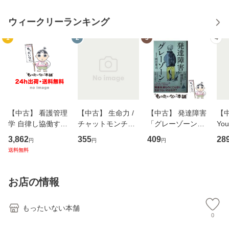
ウィークリーランキング
1
2
3
4
【中古】 看護管理
【中古】 生命力 /
【中古】 発達障害
【中
学 自律し協働する
チャットモンチー /
「グレーゾーン」
You
専門職の看護マネ
キューンレコード
その正しい理解と
のがか
3,862
355
409
28
円
円
円
ジメントスキル 改
[CD]【メール便送
克服法 (SB新書 57
【
送料無料
訂第3版 (看護学テ
料無料】
2) / 岡田尊司 / Ｓ
料
キストNiCE) / 手島
Ｂクリエイティブ
恵 藤本幸三 / 南江
[新書]【メール便送
お店の情報
堂 [単行
料無料】
もったいない本舗
0