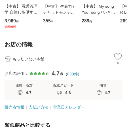
【中古】 看護管理
【中古】 生命力 /
【中古】 My song
【中
学 自律し協働する
チャットモンチー /
Your song / いきも
R 
専門職の看護マネ
キューンレコード
のがかり / [CD]
産限
3,969
355
289
28
円
円
円
ジメントスキル 改
[CD]【メール便送
【メール便送料無
翔太
送料無料
訂第3版 (看護学テ
料無料】
料】
[C
キストNiCE) / 手島
料
恵 藤本幸三 / 南江
お店の情報
堂 [単行
もったいない本舗
0
4.7
お店の評価：
点
(
830
件
)
連絡・応対
配送スピード
梱包
4.7
4.6
4.7
販売者情報
支払い方法
営業日カレンダー
類似商品と比較する