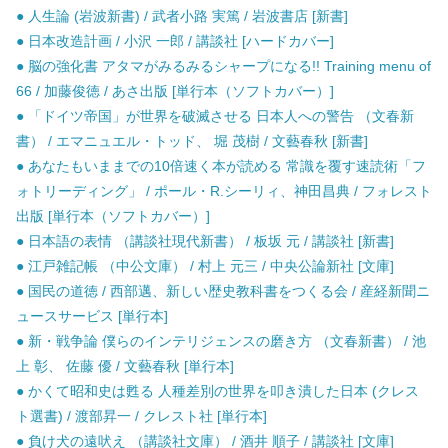
● 人生論 (岩波新書) / 武者小路 実篤 / 岩波書店 [新書]
● 日本改造計画 / 小沢 一郎 / 講談社 [ハードカバー]
● 脳の強化書 アタマがみるみるシャープになる!! Training menu of
66 / 加藤俊徳 / あさ出版 [単行本（ソフトカバー）]
● 「ドイツ帝国」が世界を破滅させる 日本人への警告 （文春新
書） / エマニュエル・トッド、 堀 茂樹 / 文藝春秋 [新書]
● あなたもいままでの10倍速く本が読める 常識を覆す速読術「フ
ォトリーディング」 / ポール・R.シーリィ、神田昌典 / フォレスト
出版 [単行本（ソフトカバー）]
● 日本語の表情 （講談社現代新書） / 板坂 元 / 講談社 [新書]
● 江戸雑記帳 （中公文庫） / 村上 元三 / 中央公論新社 [文庫]
● 国民の道徳 / 西部邁、新しい歴史教科書をつくる会 / 産経新聞ニ
ュースサービス [単行本]
● 新・戦争論 僕らのインテリジェンスの磨き方 （文春新書） / 池
上 彰、 佐藤 優 / 文藝春秋 [単行本]
● かくて昭和史は甦る 人種差別の世界を叩き潰した日本 (クレス
ト選書) / 渡部昇一 / クレスト社 [単行本]
● 負け犬の遠吠え （講談社文庫） / 酒井 順子 / 講談社 [文庫]