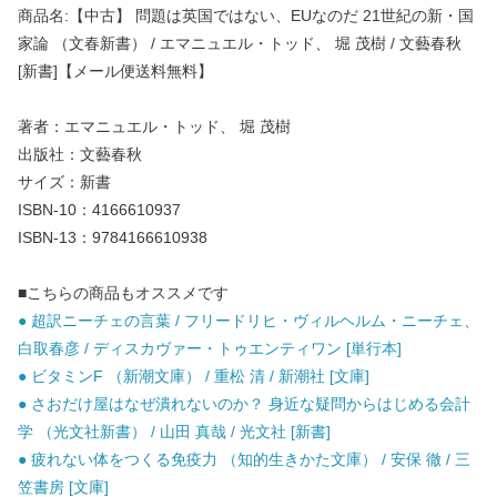
商品名:【中古】 問題は英国ではない、EUなのだ 21世紀の新・国
家論 （文春新書） / エマニュエル・トッド、 堀 茂樹 / 文藝春秋
[新書]【メール便送料無料】
著者：エマニュエル・トッド、 堀 茂樹
出版社：文藝春秋
サイズ：新書
ISBN-10：4166610937
ISBN-13：9784166610938
■こちらの商品もオススメです
● 超訳ニーチェの言葉 / フリードリヒ・ヴィルヘルム・ニーチェ、
白取春彦 / ディスカヴァー・トゥエンティワン [単行本]
● ビタミンF （新潮文庫） / 重松 清 / 新潮社 [文庫]
● さおだけ屋はなぜ潰れないのか？ 身近な疑問からはじめる会計
学 （光文社新書） / 山田 真哉 / 光文社 [新書]
● 疲れない体をつくる免疫力 （知的生きかた文庫） / 安保 徹 / 三
笠書房 [文庫]