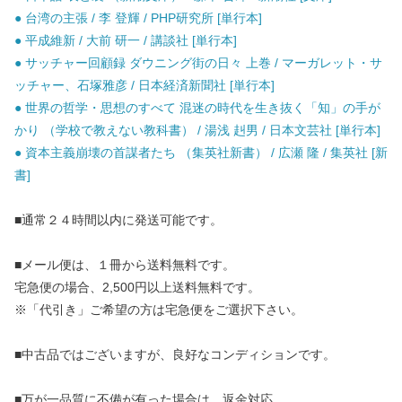
● 台湾の主張 / 李 登輝 / PHP研究所 [単行本]
● 平成維新 / 大前 研一 / 講談社 [単行本]
● サッチャー回顧録 ダウニング街の日々 上巻 / マーガレット・サ
ッチャー、石塚雅彦 / 日本経済新聞社 [単行本]
● 世界の哲学・思想のすべて 混迷の時代を生き抜く「知」の手が
かり （学校で教えない教科書） / 湯浅 赳男 / 日本文芸社 [単行本]
● 資本主義崩壊の首謀者たち （集英社新書） / 広瀬 隆 / 集英社 [新
書]
■通常２４時間以内に発送可能です。
■メール便は、１冊から送料無料です。
宅急便の場合、2,500円以上送料無料です。
※「代引き」ご希望の方は宅急便をご選択下さい。
■中古品ではございますが、良好なコンディションです。
■万が一品質に不備が有った場合は、返金対応。