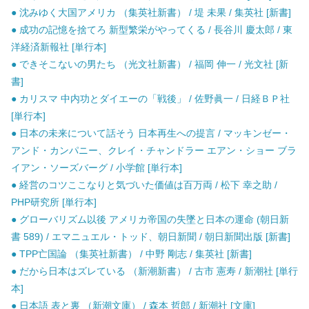
● 沈みゆく大国アメリカ （集英社新書） / 堤 未果 / 集英社 [新書]
● 成功の記憶を捨てろ 新型繁栄がやってくる / 長谷川 慶太郎 / 東
洋経済新報社 [単行本]
● できそこないの男たち （光文社新書） / 福岡 伸一 / 光文社 [新
書]
● カリスマ 中内功とダイエーの「戦後」 / 佐野眞一 / 日経ＢＰ社
[単行本]
● 日本の未来について話そう 日本再生への提言 / マッキンゼー・
アンド・カンパニー、クレイ・チャンドラー エアン・ショー ブラ
イアン・ソーズバーグ / 小学館 [単行本]
● 経営のコツここなりと気づいた価値は百万両 / 松下 幸之助 /
PHP研究所 [単行本]
● グローバリズム以後 アメリカ帝国の失墜と日本の運命 (朝日新
書 589) / エマニュエル・トッド、朝日新聞 / 朝日新聞出版 [新書]
● TPP亡国論 （集英社新書） / 中野 剛志 / 集英社 [新書]
● だから日本はズレている （新潮新書） / 古市 憲寿 / 新潮社 [単行
本]
● 日本語 表と裏 （新潮文庫） / 森本 哲郎 / 新潮社 [文庫]