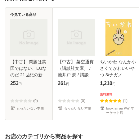
今見ている商品
【中古】 問題は英
【中古】 架空通貨
ちいかわ なんか小
国ではない、EUな
（講談社文庫） /
さくてかわいいや
のだ 21世紀の新・
池井戸 潤 / 講談社
つ 3/ナガノ
国家論 （文春新
[文庫]【メール便送
253
261
1,210
円
円
円
書） / エマニュエ
料無料】
ル・トッド、 堀 茂
送料無料
樹 / 文藝春秋 [新
(0)
(0)
(1)
書]【メール
もったいない本舗
もったいない本舗
bookfan au PAY マ
ーケット店
お店のカテゴリから商品を探す